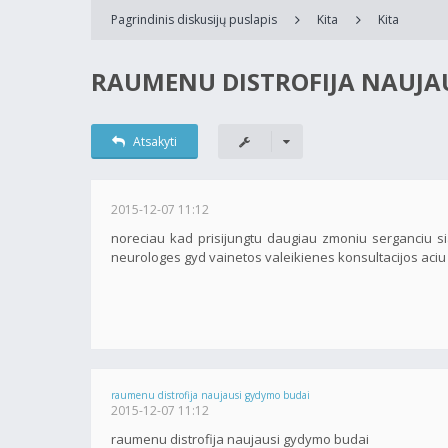
Pagrindinis diskusijų puslapis
Kita
Kita
RAUMENU DISTROFIJA NAUJA
Atsakyti
2015-12-07 11:12
noreciau kad prisijungtu daugiau zmoniu serganciu sia
neurologes gyd vainetos valeikienes konsultacijos aciu
raumenu distrofija naujausi gydymo budai
2015-12-07 11:12
raumenu distrofija naujausi gydymo budai