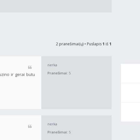
2 pranešimai(ų) • Puslapis
1
iš
1
nerka
Pranešimai:
5
zino ir gerai butu
nerka
Pranešimai:
5