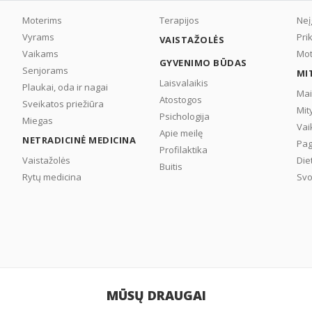
Moterims
Terapijos
Neį
Vyrams
Pri
VAISTAŽOLĖS
Vaikams
Mot
GYVENIMO BŪDAS
Senjorams
MI
Laisvalaikis
Plaukai, oda ir nagai
Mai
Atostogos
Sveikatos priežiūra
Mit
Psichologija
Miegas
Vai
Apie meilę
NETRADICINĖ MEDICINA
Pag
Profilaktika
Vaistažolės
Die
Buitis
Rytų medicina
Svo
MŪSŲ DRAUGAI