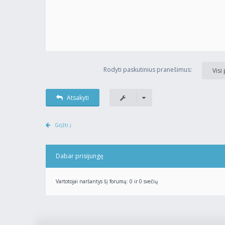
Rodyti paskutinius pranešimus:
Visi
Atsakyti
Grįžti į
Dabar prisijungę
Vartotojai naršantys šį forumą: 0 ir 0 svečių