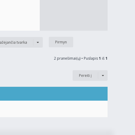
ažėjančia tvarka
2 pranešimai(ų) • Puslapis
1
iš
1
Pereiti į