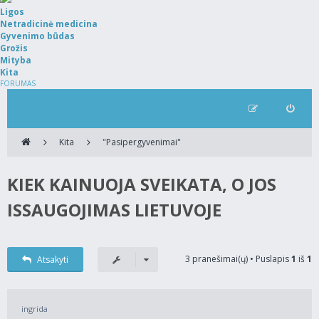
Ligos
Netradicinė medicina
Gyvenimo būdas
Grožis
Mityba
Kita
FORUMAS
Kita
"Pasipergyvenimai"
KIEK KAINUOJA SVEIKATA, O JOS
ISSAUGOJIMAS LIETUVOJE
3 pranešimai(ų) • Puslapis
1
iš
1
Atsakyti
ingrida