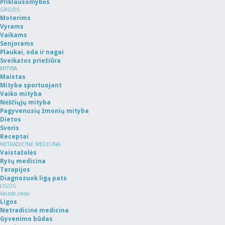
Priklausomybės
GROŽIS
Moterims
Vyrams
Vaikams
Senjorams
Plaukai, oda ir nagai
Sveikatos priežiūra
MITYBA
Maistas
Mityba sportuojant
Vaiko mityba
Nėščiųjų mityba
Pagyvenusių žmonių mityba
Dietos
Svoris
Receptai
NETRADICINĖ MEDICINA
Vaistažolės
Rytų medicina
Terapijos
Diagnozuok ligą pats
LIGOS
Vaizdo įrašai
Ligos
Netradicinė medicina
Gyvenimo būdas