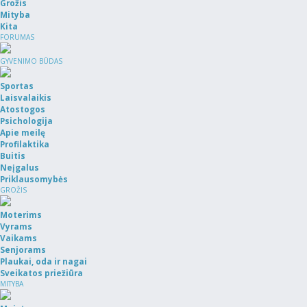
Grožis
Mityba
Kita
FORUMAS
GYVENIMO BŪDAS
Sportas
Laisvalaikis
Atostogos
Psichologija
Apie meilę
Profilaktika
Buitis
Neįgalus
Priklausomybės
GROŽIS
Moterims
Vyrams
Vaikams
Senjorams
Plaukai, oda ir nagai
Sveikatos priežiūra
MITYBA