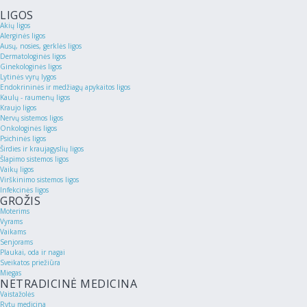
LIGOS
Akių ligos
Alerginės ligos
Ausų, nosies, gerklės ligos
Dermatologinės ligos
Ginekologinės ligos
Lytinės vyrų lygos
Endokrininės ir medžiagų apykaitos ligos
Kaulų - raumenų ligos
Kraujo ligos
Nervų sistemos ligos
Onkologinės ligos
Psichinės ligos
Širdies ir kraujagyslių ligos
Šlapimo sistemos ligos
Vaikų ligos
Virškinimo sistemos ligos
Infekcinės ligos
GROŽIS
Moterims
Vyrams
Vaikams
Senjorams
Plaukai, oda ir nagai
Sveikatos priežiūra
Miegas
NETRADICINĖ MEDICINA
Vaistažolės
Rytų medicina