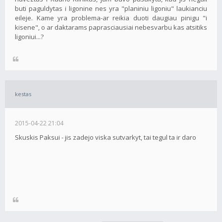
buti paguldytas i ligonine nes yra "planiniu ligoniu" laukianciu
eileje. Kame yra problema-ar reikia duoti daugiau pinigu "i
kisene", o ar daktarams paprasciausiai nebesvarbu kas atsitiks
ligoniui...?
kestas
2015-04-22 21:04
Skuskis Paksui - jis zadejo viska sutvarkyt, tai tegul ta ir daro