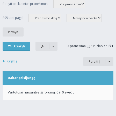
Rodyti paskutinius pranešimus:
Rūšiuoti pagal
3 pranešimai(ų) • Puslapis
1
iš
1
Atsakyti
Grįžti į
Pereiti į
Dabar prisijungę
Vartotojai naršantys šį forumą: 0 ir 0 svečių