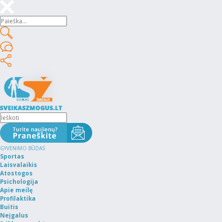
GYVENIMO BŪDAS
Sportas
Laisvalaikis
Atostogos
Psichologija
Apie meilę
Profilaktika
Buitis
Neįgalus