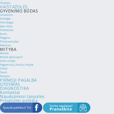
Terapijos
VAISTAŽOLĖS
GYVENIMO BŪDAS
Laisvalaikis
Atostogos
Psichologija
Apie meilę
Profilaktika
Buitis
Neįgalus
Priklausomybės
Moterims
MITYBA
Maistas
Mityba sportuojant
Vaiko mityba
Pagyvenusių žmonių mityba
Dietos
Svoris
Receptai
PIRMOJI PAGALBA
GYDYMAS
DIAGNOSTIKA
Kontaktai
Naudojimosi taisyklės
Privatumo politika