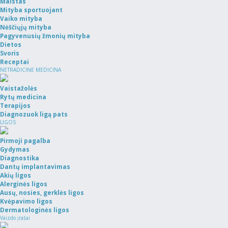
Maistas
Mityba sportuojant
Vaiko mityba
Nėščiųjų mityba
Pagyvenusių žmonių mityba
Dietos
Svoris
Receptai
NETRADICINĖ MEDICINA
Vaistažolės
Rytų medicina
Terapijos
Diagnozuok ligą pats
LIGOS
Pirmoji pagalba
Gydymas
Diagnostika
Dantų implantavimas
Akių ligos
Alerginės ligos
Ausų, nosies, gerklės ligos
Kvėpavimo ligos
Dermatologinės ligos
Vaizdo įrašai