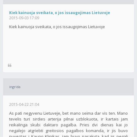
Kiek kainuoja sveikata, o jos issaugojimas Lietuvoje
2015-09-03 17:09
Kiek kainuoja sveikata, o jos issaugojimas Lietuvoje
ingrida
2015-04-22 21:04
As pati negyvenu Lietuveje, bet mano seima dar vis ten. Mano
tevelis turi sirdies arterija pilnai uzblokuota, ir kartais jam
reikalinga skubi daktaro pagalba. Pries dvi dienas kai jo
negalejo atgriebti greitosios pagalbos komanda, ir jis buvo
nuveztas i Kauno Klinikas, jam buvo pasakyta, kad jis negali