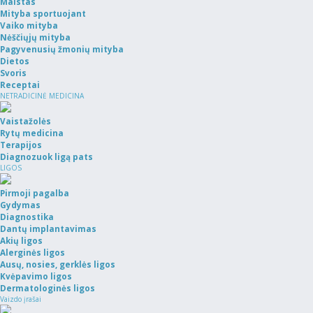
Maistas
Mityba sportuojant
Vaiko mityba
Nėščiųjų mityba
Pagyvenusių žmonių mityba
Dietos
Svoris
Receptai
NETRADICINĖ MEDICINA
Vaistažolės
Rytų medicina
Terapijos
Diagnozuok ligą pats
LIGOS
Pirmoji pagalba
Gydymas
Diagnostika
Dantų implantavimas
Akių ligos
Alerginės ligos
Ausų, nosies, gerklės ligos
Kvėpavimo ligos
Dermatologinės ligos
Vaizdo įrašai