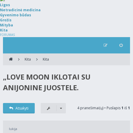
Ligos
Netradicinė medicina
Gyvenimo būdas
Grožis
Mityba
Kita
FORUMAS
Kita
Kita
„LOVE MOON IKLOTAI SU
ANIJONINE JUOSTELE.
4 pranešimai(ų) • Puslapis
1
iš
1
Atsakyti
lukija