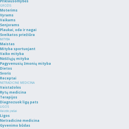
Priklausomybės
GROŽIS
Moterims
Vyrams
Vaikams
Senjorams
Plaukai, oda ir nagai
Sveikatos priežiūra
MITYBA
Maistas
Mityba sportuojant
Vaiko mityba
Nėščiųjų mityba
Pagyvenusių žmonių mityba
Dietos
Svoris
Receptai
NETRADICINĖ MEDICINA
Vaistažolės
Rytų medicina
Terapijos
Diagnozuok ligą pats
LIGOS
Vaizdo įrašai
Ligos
Netradicinė medicina
Gyvenimo būdas