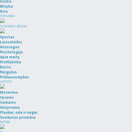
Grožis
Mityba
Kita
FORUMAS
GYVENIMO BŪDAS
Sportas
Laisvalaikis
Atostogos
Psichologija
Apie meilę
Profilaktika
Buitis
Neįgalus
Priklausomybės
GROŽIS
Moterims
Vyrams
Vaikams
Senjorams
Plaukai, oda ir nagai
Sveikatos priežiūra
MITYBA