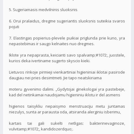
5. Sugeriamasis medvilninis sluoksnis
6. Orui pralaidus, dregme sugeriantis sluoksnis suteikia svaros
pojuti
7. Elastingas popierius-plevele puikiai priglunda prie kuno, yra
nepastebimas ir saugo kelnaites nuo dregmes.
Iklote yra nepaprasta, keicianti savo spalvamp;#1072;, juostele,
kurios deka ivertiname sugerto skyscio kieki.
Lietuvos rinkoje pirmieji vienkartiniai higieniniai iklotai pasirode
daugiau nei pries desimtmeti. Jie tapo neatskiriama
moteru gyvenimo dalimi. „Gydytojai ginekologai yra pastebeje,
kad del netinkamai naudojamu higieniniu iklotu ir del asmens
higienos taisykliu nepaisymo menstruaciju metu juntamas
niezulys, sunta ar parausta oda, atsiranda alerginiu isberimu,
kartais tai gali sukelti netligas: bakterinevaginoze,
vulvitamp;#1072;, kandidozerdquo;.