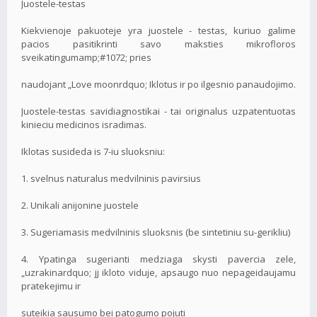
Juostele-testas
Kiekvienoje pakuoteje yra juostele - testas, kuriuo galime
pacios pasitikrinti savo maksties mikrofloros
sveikatingumamp;#1072; pries
naudojant „Love moonrdquo; Iklotus ir po ilgesnio panaudojimo.
Juostele-testas savidiagnostikai - tai originalus uzpatentuotas
kinieciu medicinos isradimas.
Iklotas susideda is 7-iu sluoksniu:
1. svelnus naturalus medvilninis pavirsius
2. Unikali anijonine juostele
3. Sugeriamasis medvilninis sluoksnis (be sintetiniu su-gerikliu)
4. Ypatinga sugerianti medziaga skysti pavercia zele,
„uzrakinardquo; jj ikloto viduje, apsaugo nuo nepageidaujamu
pratekejimu ir
suteikia sausumo bei patogumo pojuti