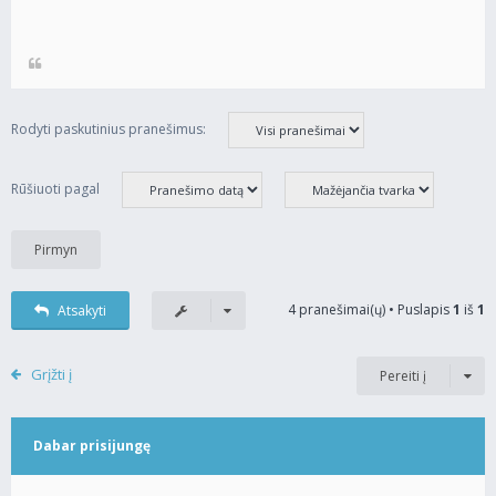
Rodyti paskutinius pranešimus:
Rūšiuoti pagal
4 pranešimai(ų) • Puslapis
1
iš
1
Atsakyti
Grįžti į
Pereiti į
Dabar prisijungę