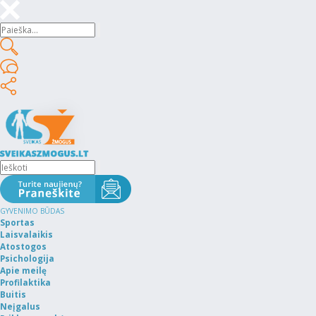
GYVENIMO BŪDAS
Sportas
Laisvalaikis
Atostogos
Psichologija
Apie meilę
Profilaktika
Buitis
Neįgalus