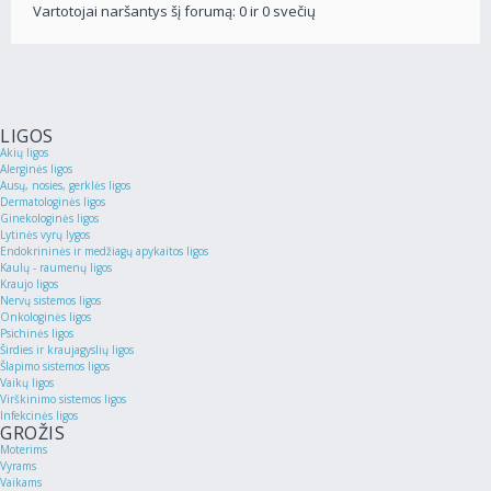
Vartotojai naršantys šį forumą: 0 ir 0 svečių
LIGOS
Akių ligos
Alerginės ligos
Ausų, nosies, gerklės ligos
Dermatologinės ligos
Ginekologinės ligos
Lytinės vyrų lygos
Endokrininės ir medžiagų apykaitos ligos
Kaulų - raumenų ligos
Kraujo ligos
Nervų sistemos ligos
Onkologinės ligos
Psichinės ligos
Širdies ir kraujagyslių ligos
Šlapimo sistemos ligos
Vaikų ligos
Virškinimo sistemos ligos
Infekcinės ligos
GROŽIS
Moterims
Vyrams
Vaikams