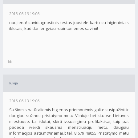
2015-06-19 19:06
naujiena! savidiagnostinis testas-juostele kartu su higieniniais
iklotais, kad dar lengviau rupintumemes savimi!
lukija
2015-06-13 19:06
Su šiomis natūraliomis higienos priemonėmis galite susipažinti ir
daugiau sužinoti pristatymo metu Vilniuje bei kituose Lietuvos
miestuose. tai iklotai, skirti iv.susirgimu profilaktikai, taip pat
padeda iveikti skausma menstruaciju metu. daugiau
informacijos asta.m@inamai.lt tel. 8 679 48055 Pristatymo metu