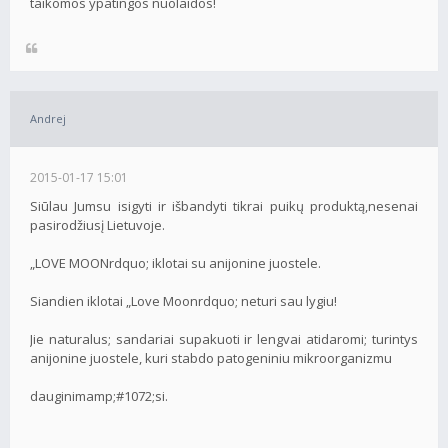
taikomos ypatingos nuolaidos!
Andrej
2015-01-17 15:01
Siūlau Jumsu isigyti ir išbandyti tikrai puikų produktą,nesenai
pasirodžiusį Lietuvoje.
„LOVE MOONrdquo; iklotai su anijonine juostele.
Siandien iklotai „Love Moonrdquo; neturi sau lygiu!
Jie naturalus; sandariai supakuoti ir lengvai atidaromi; turintys
anijonine juostele, kuri stabdo patogeniniu mikroorganizmu
dauginimamp;#1072;si.