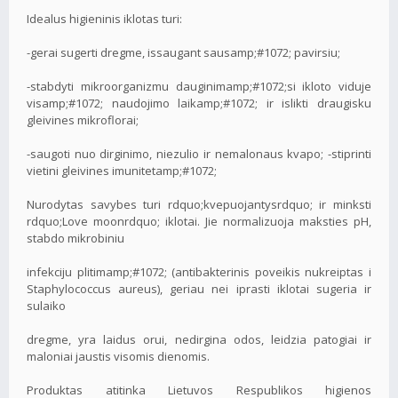
Idealus higieninis iklotas turi:
-gerai sugerti dregme, issaugant sausamp;#1072; pavirsiu;
-stabdyti mikroorganizmu dauginimamp;#1072;si ikloto viduje
visamp;#1072; naudojimo laikamp;#1072; ir islikti draugisku
gleivines mikroflorai;
-saugoti nuo dirginimo, niezulio ir nemalonaus kvapo; -stiprinti
vietini gleivines imunitetamp;#1072;
Nurodytas savybes turi rdquo;kvepuojantysrdquo; ir minksti
rdquo;Love moonrdquo; iklotai. Jie normalizuoja maksties pH,
stabdo mikrobiniu
infekciju plitimamp;#1072; (antibakterinis poveikis nukreiptas i
Staphylococcus aureus), geriau nei iprasti iklotai sugeria ir
sulaiko
dregme, yra laidus orui, nedirgina odos, leidzia patogiai ir
maloniai jaustis visomis dienomis.
Produktas atitinka Lietuvos Respublikos higienos