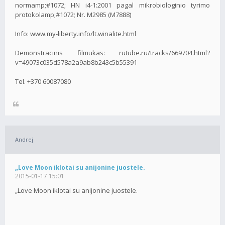
normamp;#1072; HN i4-1:2001 pagal mikrobiologinio tyrimo
protokolamp;#1072; Nr. M2985 (M7888)
Info: www.my-liberty.info/lt.winalite.html
Demonstracinis filmukas: rutube.ru/tracks/669704.html?
v=49073c035d578a2a9ab8b243c5b55391
Tel. +370 60087080
Andrej
„Love Moon iklotai su anijonine juostele.
2015-01-17 15:01
„Love Moon iklotai su anijonine juostele.