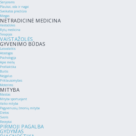
Senjorams
Plaukai, oda ir nagai
Sveikatos priežiūra
Miegas
NETRADICINĖ MEDICINA
Vaistažolės
Rytų medicina
Terapijos
VAISTAŽOLĖS
GYVENIMO BŪDAS
Laisvalaikis
Atostogos
Psichologija
Apie meilę
Profilaktika
Buitis
Neįgalus
Priklausomybės
Moterims
MITYBA
Maistas
Mityba sportuojant
Vaiko mityba
Pagyvenusių žmonių mityba
Dietos
Svoris
Receptai
PIRMOJI PAGALBA
GYDYMAS