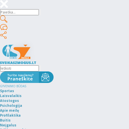
GYVENIMO BŪDAS
Sportas
Laisvalaikis
Atostogos
Psichologija
Apie meilę
Profilaktika
Buitis
Neįgalus