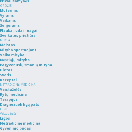
Priklausomybės
GROŽIS
Moterims
Vyrams
Vaikams
Senjorams
Plaukai, oda ir nagai
Sveikatos priežiūra
MITYBA
Maistas
Mityba sportuojant
Vaiko mityba
Nėščiųjų mityba
Pagyvenusių žmonių mityba
Dietos
Svoris
Receptai
NETRADICINĖ MEDICINA
Vaistažolės
Rytų medicina
Terapijos
Diagnozuok ligą pats
LIGOS
Vaizdo įrašai
Ligos
Netradicinė medicina
Gyvenimo būdas