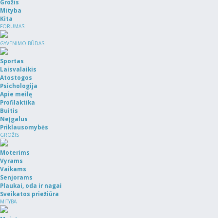
Grožis
Mityba
Kita
FORUMAS
GYVENIMO BŪDAS
Sportas
Laisvalaikis
Atostogos
Psichologija
Apie meilę
Profilaktika
Buitis
Neįgalus
Priklausomybės
GROŽIS
Moterims
Vyrams
Vaikams
Senjorams
Plaukai, oda ir nagai
Sveikatos priežiūra
MITYBA