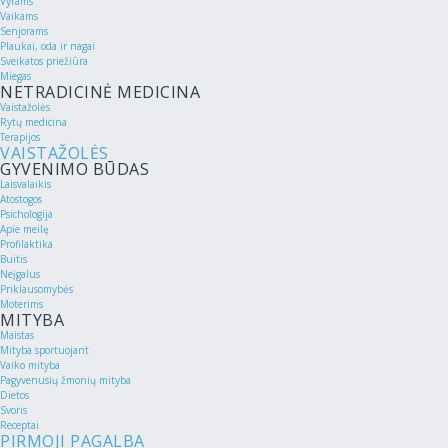
Vyrams
Vaikams
Senjorams
Plaukai, oda ir nagai
Sveikatos priežiūra
Miegas
NETRADICINĖ MEDICINA
Vaistažolės
Rytų medicina
Terapijos
VAISTAŽOLĖS
GYVENIMO BŪDAS
Laisvalaikis
Atostogos
Psichologija
Apie meilę
Profilaktika
Buitis
Neįgalus
Priklausomybės
Moterims
MITYBA
Maistas
Mityba sportuojant
Vaiko mityba
Pagyvenusių žmonių mityba
Dietos
Svoris
Receptai
PIRMOJI PAGALBA