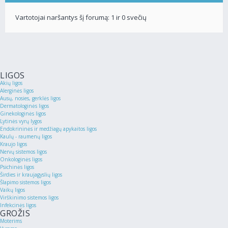
Vartotojai naršantys šį forumą: 1 ir 0 svečių
LIGOS
Akių ligos
Alerginės ligos
Ausų, nosies, gerklės ligos
Dermatologinės ligos
Ginekologinės ligos
Lytinės vyrų lygos
Endokrininės ir medžiagų apykaitos ligos
Kaulų - raumenų ligos
Kraujo ligos
Nervų sistemos ligos
Onkologinės ligos
Psichinės ligos
Širdies ir kraujagyslių ligos
Šlapimo sistemos ligos
Vaikų ligos
Virškinimo sistemos ligos
Infekcinės ligos
GROŽIS
Moterims