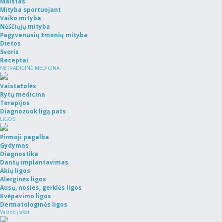
Maistas
Mityba sportuojant
Vaiko mityba
Nėščiųjų mityba
Pagyvenusių žmonių mityba
Dietos
Svoris
Receptai
NETRADICINĖ MEDICINA
Vaistažolės
Rytų medicina
Terapijos
Diagnozuok ligą pats
LIGOS
Pirmoji pagalba
Gydymas
Diagnostika
Dantų implantavimas
Akių ligos
Alerginės ligos
Ausų, nosies, gerklės ligos
Kvėpavimo ligos
Dermatologinės ligos
Vaizdo įrašai