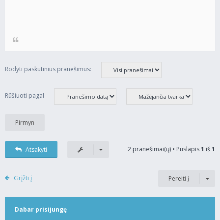
Rodyti paskutinius pranešimus:
Rūšiuoti pagal
2 pranešimai(ų) • Puslapis
1
iš
1
Atsakyti
Grįžti į
Pereiti į
Dabar prisijungę