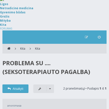
Ligos
Netradicinė medicina
Gyvenimo būdas
Grožis
Mityba
Kita
FORUMAS
Kita
Kita
PROBLEMA SU ....
(SEKSOTERAPIAUTO PAGALBA)
2 pranešimai(ų) • Puslapis
1
iš
1
Atsakyti
anonimasa