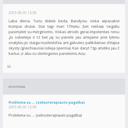
2015-05-01 12:05
Laba diena. Turiu didele beda. Bandysiu viska atpasakot
trumpai drutai. Stai tajp man 17metu ,bet niekaip negaliu
pasimyleti su merginomis. Viskas atrodo gerai impotentas nesu
,jis sukieteja ir t.t bet jaj su panele jau artejame prie lytiniu
snatykiu jis staiga nusileidzhia ant galvutes palikdamas shlapia
skysty (greichiausiai isilieja sperma). Kas daryt ? tjp atsitiko jau 2
kartus ,ir abu su skirtingomis panelemis.Aciu
anonimasa
Problema su .... (seksoterapiauto pagalba)
2015-05-01 12:05
Problema su .... (seksoterapiauto pagalba)