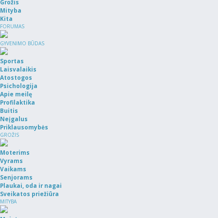
Grožis
Mityba
Kita
FORUMAS
GYVENIMO BŪDAS
Sportas
Laisvalaikis
Atostogos
Psichologija
Apie meilę
Profilaktika
Buitis
Neįgalus
Priklausomybės
GROŽIS
Moterims
Vyrams
Vaikams
Senjorams
Plaukai, oda ir nagai
Sveikatos priežiūra
MITYBA