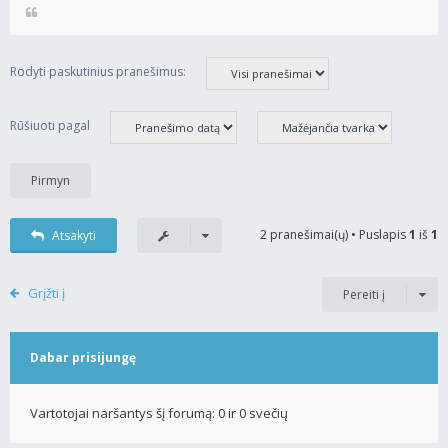
Rodyti paskutinius pranešimus:
Rūšiuoti pagal
2 pranešimai(ų) • Puslapis
1
iš
1
Atsakyti
Grįžti į
Pereiti į
Dabar prisijungę
Vartotojai naršantys šį forumą: 0 ir 0 svečių