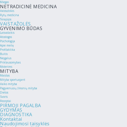
Miegas
NETRADICINĖ MEDICINA
Vaistažolės
Rytų medicina
Terapijos
VAISTAŽOLĖS
GYVENIMO BŪDAS
Laisvalaikis
Atostogos
Psichologija
Apie meilę
Profilaktika
Buitis
Neįgalus
Priklausomybės
Moterims
MITYBA
Maistas
Mityba sportuojant
Vaiko mityba
Pagyvenusių žmonių mityba
Dietos
Svoris
Receptai
PIRMOJI PAGALBA
GYDYMAS
DIAGNOSTIKA
Kontaktai
Naudojimosi taisyklės