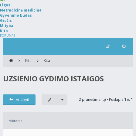
Ligos
Netradicinė medicina
Gyvenimo būdas
Grožis
Mityba
Kita
FORUMAS
Kita
Kita
UZSIENIO GYDIMO ISTAIGOS
2 pranešimai(ų) • Puslapis
1
iš
1
Atsakyti
Viktorija