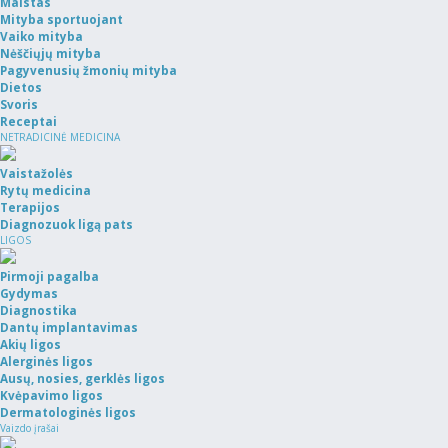
Maistas
Mityba sportuojant
Vaiko mityba
Nėščiųjų mityba
Pagyvenusių žmonių mityba
Dietos
Svoris
Receptai
NETRADICINĖ MEDICINA
Vaistažolės
Rytų medicina
Terapijos
Diagnozuok ligą pats
LIGOS
Pirmoji pagalba
Gydymas
Diagnostika
Dantų implantavimas
Akių ligos
Alerginės ligos
Ausų, nosies, gerklės ligos
Kvėpavimo ligos
Dermatologinės ligos
Vaizdo įrašai