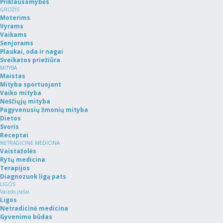
Priklausomybės
GROŽIS
Moterims
Vyrams
Vaikams
Senjorams
Plaukai, oda ir nagai
Sveikatos priežiūra
MITYBA
Maistas
Mityba sportuojant
Vaiko mityba
Nėščiųjų mityba
Pagyvenusių žmonių mityba
Dietos
Svoris
Receptai
NETRADICINĖ MEDICINA
Vaistažolės
Rytų medicina
Terapijos
Diagnozuok ligą pats
LIGOS
Vaizdo įrašai
Ligos
Netradicinė medicina
Gyvenimo būdas