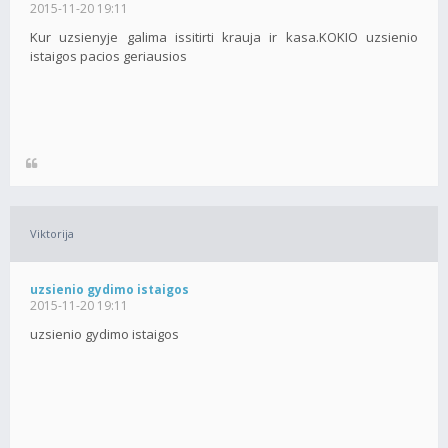
2015-11-20 19:11
Kur uzsienyje galima issitirti krauja ir kasa.KOKIO uzsienio
istaigos pacios geriausios
Viktorija
uzsienio gydimo istaigos
2015-11-20 19:11
uzsienio gydimo istaigos