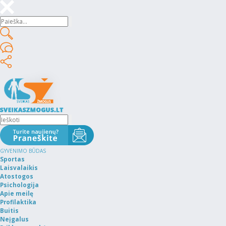
GYVENIMO BŪDAS
Sportas
Laisvalaikis
Atostogos
Psichologija
Apie meilę
Profilaktika
Buitis
Neįgalus