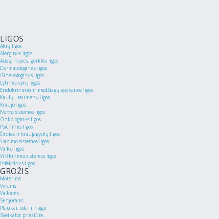
LIGOS
Akių ligos
Alerginės ligos
Ausų, nosies, gerklės ligos
Dermatologinės ligos
Ginekologinės ligos
Lytinės vyrų lygos
Endokrininės ir medžiagų apykaitos ligos
Kaulų - raumenų ligos
Kraujo ligos
Nervų sistemos ligos
Onkologinės ligos
Psichinės ligos
Širdies ir kraujagyslių ligos
Šlapimo sistemos ligos
Vaikų ligos
Virškinimo sistemos ligos
Infekcinės ligos
GROŽIS
Moterims
Vyrams
Vaikams
Senjorams
Plaukai, oda ir nagai
Sveikatos priežiūra