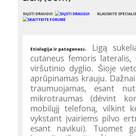
SIŲSTI DRAUGUI:
KLAUSKITE SPECIALI
Ligą sukeli
Etiologija ir patogenezė.
cutaneus femoris lateralis,
viršutinio dyglio. Šioje vie
aprūpinamas krauju. Dažnai k
traumuojamas, esant nutu
mikrotraumas (dėvint korse
mobilųjį telefoną, vilkint 
vykstant įvairiems pilvo e
esant navikui). Tuomet gal