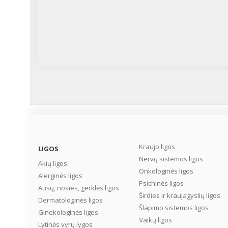
Kraujo ligos
LIGOS
Nervų sistemos ligos
Akių ligos
Onkologinės ligos
Alerginės ligos
Psichinės ligos
Ausų, nosies, gerklės ligos
Širdies ir kraujagyslių ligos
Dermatologinės ligos
Šlapimo sistemos ligos
Ginekologinės ligos
Vaikų ligos
Lytinės vyrų lygos