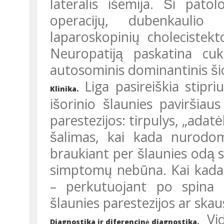
lateralis išemija. Ši pat
operacijų, dubenkaulio re
laparoskopinių cholecistekto
Neuropatiją paskatina cukri
autosominis dominantinis ši
Liga pasireiškia stipriu
Klinika.
išorinio šlaunies pavirši
parestezijos: tirpulys, „adatė
šalimas, kai kada nurodom
braukiant per šlaunies odą
simptomų nebūna. Kai kad
– perkutuojant po spina i
šlaunies parestezijos ar ska
Vidu
Diagnostika ir diferencinė diagnostika.