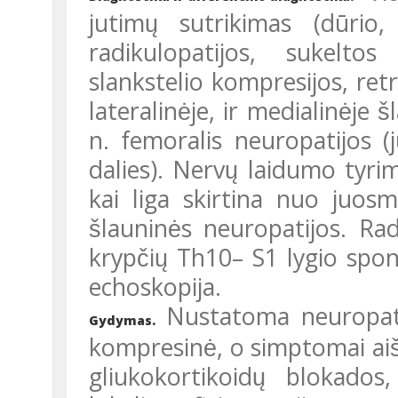
jutimų sutrikimas (dūrio,
radikulopatijos, sukeltos 
slankstelio kompresijos, retro
lateralinėje, ir medialinėje 
n. femoralis neuropatijos (ju
dalies). Nervų laidumo tyri
kai liga skirtina nuo juosm
šlauninės neuropatijos. Rad
krypčių Th10– S1 lygio spo
echoskopija.
Nustatoma neuropatijos
Gydymas.
kompresinė, o simptomai aiš
gliukokortikoidų blokados