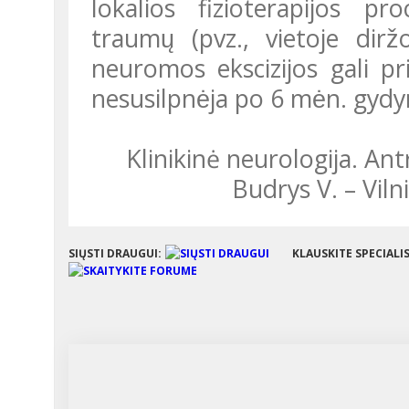
lokalios fizioterapijos pro
traumų (pvz., vietoje dirz
neuromos ekscizijos gali pr
nesusilpnėja po 6 mėn. gyd
Klinikinė neurologija. Antrasis pataisytas ir papildytas leidimas/
Budrys V. – Vilni
SIŲSTI DRAUGUI:
KLAUSKITE SPECIALI