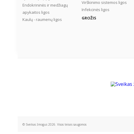
Virškinimo sistemos ligos
Endokrininės ir medžiagų
Infekcinės ligos
apykaitos ligos
GROŽIS
Kaulų - raumenų ligos
© Sveikas žmogus 2026. Visos teisės saugomos