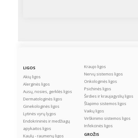
Kraujo ligos
LIGOS
Nervų sistemos ligos
Akių ligos
Onkologinės ligos
Alerginės ligos
Psichinės ligos
Ausų, nosies, gerklės ligos
Širdies ir kraujagyslių ligos
Dermatologinės ligos
Šlapimo sistemos ligos
Ginekologinės ligos
Vaikų ligos
Lytinės vyrų lygos
Virškinimo sistemos ligos
Endokrininės ir medžiagų
Infekcinės ligos
apykaitos ligos
GROŽIS
Kaulų - raumenų ligos