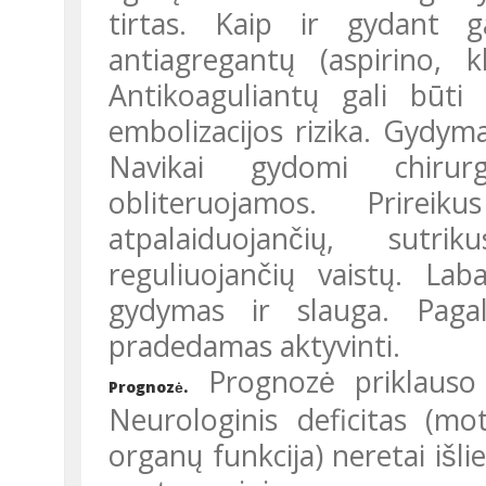
tirtas. Kaip ir gydant ga
antiagregantų (aspirino, kl
Antikoaguliantų gali būti 
embolizacijos rizika. Gydyma
Navikai gydomi chirurgis
obliteruojamos. Prireik
atpalaiduojančių, sutr
reguliuojančių vaistų. Laba
gydymas ir slauga. Pagal
pradedamas aktyvinti.
Prognozė priklauso nu
Prognozė.
Neurologinis deficitas (mot
organų funkcija) neretai išli