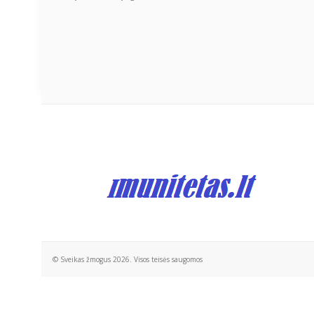
© Sveikas žmogus 2026. Visos teisės saugomos