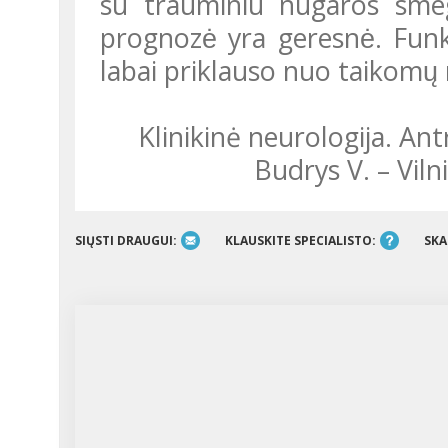
su trauminiu nugaros smegen
prognozė yra geresnė. Funk
labai priklauso nuo taikomų r
Klinikinė neurologija. Antrasis pataisytas ir papildytas leidimas/
Budrys V. – Vilni
SIŲSTI DRAUGUI:
KLAUSKITE SPECIALISTO:
SKA