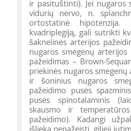
ir pasituštinti). Jei nugaros
vidurių nervo, n. splanchn
ortostatinė hipotenzija. 
kvadriplegiją, gali sutrikti k
šaknelinės arterijos pažeid
nugaros smegenų arterijos
pažeidimas – Brown-Sequar
priekinės nugaros smegenų ar
ir šoninius nugaros smeg
pažeidimo pusės spazminis
pusės spinotalaminis (lai
skausmo ir temperatūro
pažeidimo). Kadangi užpa
išlieka nepažeisti, gilieji 