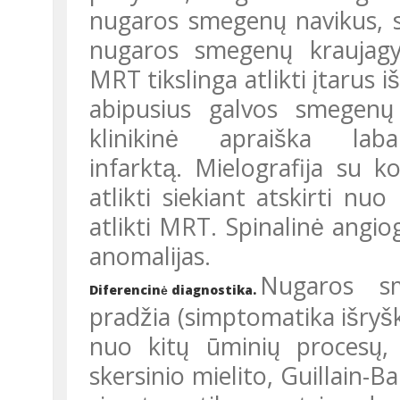
nugaros smegenų navikus, sirin
nugaros smegenų kraujagy
MRT tikslinga atlikti įtarus iš
abipusius galvos smegenų a
klinikinė apraiška l
infarktą. Mielografija su k
atlikti siekiant atskirti nu
atlikti MRT. Spinalinė angiog
anomalijas.
Nugaros sme
Diferencinė diagnostika.
pradžia (simptomatika išryš
nuo kitų ūminių procesų,
skersinio mielito, Guillain-Ba