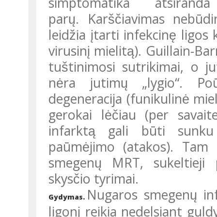
simptomatika atsiran
parų. Karščiavimas nebū
leidžia įtarti infekcinę ligos
virusinį mielitą). Guillain-B
tuštinimosi sutrikimai, o j
nėra jutimų „lygio“. Po
degeneracija (funikulinė miel
gerokai lėčiau (per sava
infarktą gali būti sunku 
paūmėjimo (atakos). Tam 
smegenų MRT, sukeltieji p
skysčio tyrimai.
Nugaros smegenų infa
Gydymas.
ligonį reikia nedelsiant guld