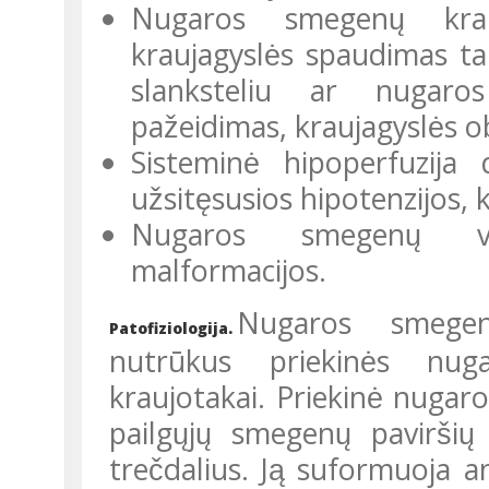
Nugaros smegenų kraujagyslių mechaninis pažeidimas:
kraujagyslės spaudimas tarp
slanksteliu ar nugaros
pažeidimas, kraujagyslės ob
Sisteminė hipoperfuzija dėl nutrūkusios širdies veiklos ar
užsitęsusios hipotenzijos, k
Nugaros smegenų venų patologija, arterioveninės
malformacijos.
Nugaros smegenų
Patofiziologija.
nutrūkus priekinės nu
kraujotakai. Priekinė nugaro
pailgųjų smegenų pavirš
trečdalius. Ją suformuoja 