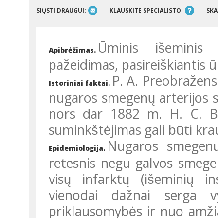
SIŲSTI DRAUGUI:
KLAUSKITE SPECIALISTO:
SKA
Ūminis išeminis
Apibrėžimas.
pažeidimas, pasireiškiantis u
P. A. Preobražens
Istoriniai faktai.
nugaros smegenų arterijos si
nors dar 1882 m. H. C. Bas
suminkštėjimas gali būti kra
Nugaros smegenų 
Epidemiologija.
retesnis negu galvos smegen
visų infarktų (išeminių
vienodai dažnai serga vy
priklausomybės ir nuo amži