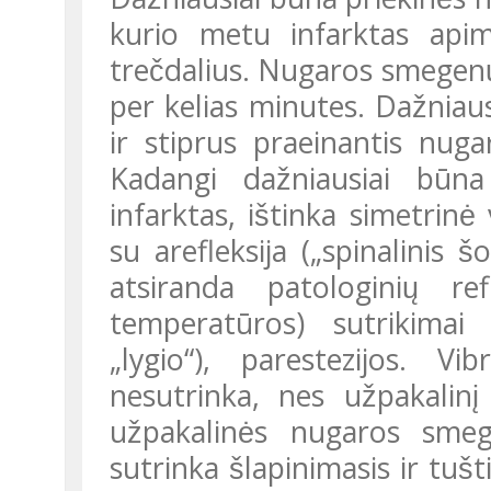
kurio metu infarktas api
trečdalius. Nugaros smegenų i
per kelias minutes. Dažniausi
ir stiprus praeinantis nuga
Kadangi dažniausiai būna
infarktas, ištinka simetrinė
su arefleksija („spinalinis šo
atsiranda patologinių re
temperatūros) sutrikimai 
„lygio“), parestezijos. Vib
nesutrinka, nes užpakalini
užpakalinės nugaros smeg
sutrinka šlapinimasis ir tuš