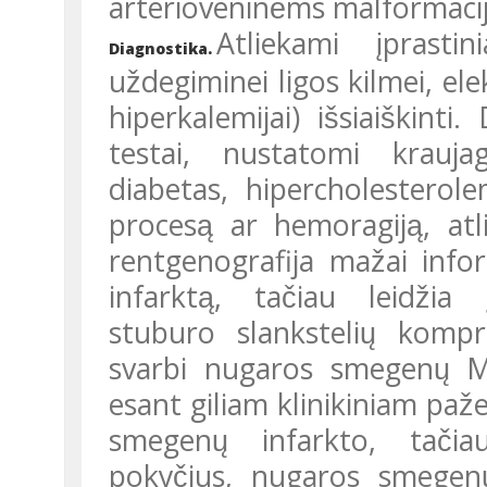
arterioveninėms malformaci
Atliekami įprasti
Diagnostika.
uždegiminei ligos kilmei, ele
hiperkalemijai) išsiaiškint
testai, nustatomi kraujagy
diabetas, hipercholesterolemi
procesą ar hemoragiją, a
rentgenografija mažai inf
infarktą, tačiau leidžia 
stuburo slankstelių kompre
svarbi nugaros smegenų MR
esant giliam klinikiniam paž
smegenų infarkto, tači
pokyčius, nugaros smegenu