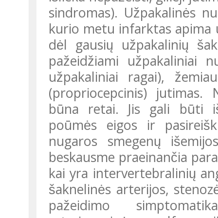
sindromas). Užpakalinės n
kurio metu infarktas apima uz
dėl gausių užpakalinių ša
pažeidžiami užpakaliniai
užpakaliniai ragai), žemi
(propriocepcinis) jutimas.
būna retai. Jis gali būti 
poūmės eigos ir pasireišk
nugaros smegenų išemijos 
beskausme praeinančia parapar
kai yra intervertebralinių a
šaknelinės arterijos, stenoz
pažeidimo simptomati