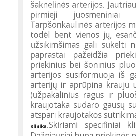
šaknelinės arterijos. Jautriaus
pirmieji juosmeniniai
Tarpšonkaulinės arterijos ma
todėl bent vienos jų, esanc
užsikimšimas gali sukelti 
paprastai pažeidžia pri
priekinius bei šoninius plu
arterijos susiformuoja iš gau
arterijų ir aprūpina krauju 
(užpakalinius ragus ir pluo
kraujotaka sudaro gausų susis
atspari kraujotakos sutriki
Skiriami specifiniai kl
Klinika.
Dažniausiai būna priekinės