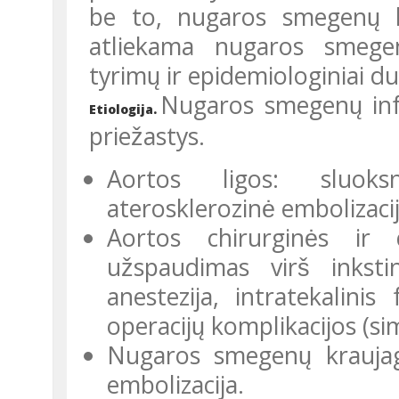
be to, nugaros smegenų k
atliekama nugaros smegenų
tyrimų ir epidemiologiniai du
Nugaros smegenų infa
Etiologija.
priežastys.
Aortos ligos: sluoksniuojanti aneurizma, trombozė,
aterosklerozinė embolizacij
Aortos chirurginės ir diagnostinės intervencijos: aortos
užspaudimas virš inkstini
anestezija, intratekalinis 
operacijų komplikacijos (s
Nugaros smegenų kraujagyslių ligos: įvairios kilmės arteritai,
embolizacija.