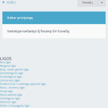
Grįžti į
Pereiti į
Dabar prisijungę
Vartotojai naršantys šį forumą: 0 ir 0 svečių
LIGOS
Akių ligos
Alerginės ligos
Ausų, nosies, gerklės ligos
Dermatologinės ligos
Ginekologinės ligos
Lytinės vyrų lygos
Endokrininės ir medžiagų apykaitos ligos
Kaulų - raumenų ligos
Kraujo ligos
Nervų sistemos ligos
Onkologinės ligos
Psichinės ligos
Širdies ir kraujagyslių ligos