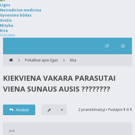
Ligos
Netradicinė medicina
Gyvenimo būdas
Grožis
Mityba
Kita
FORUMAS
Pokalbiai apie ligas
Kita
KIEKVIENA VAKARA PARASUTAI
VIENA SUNAUS AUSIS ????????
2 pranešimai(ų) • Puslapis
1
iš
1
Atsakyti
Jolė