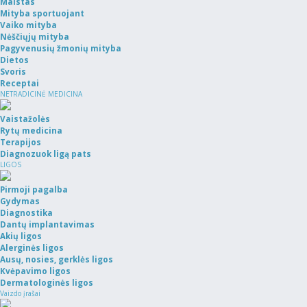
Maistas
Mityba sportuojant
Vaiko mityba
Nėščiųjų mityba
Pagyvenusių žmonių mityba
Dietos
Svoris
Receptai
NETRADICINĖ MEDICINA
Vaistažolės
Rytų medicina
Terapijos
Diagnozuok ligą pats
LIGOS
Pirmoji pagalba
Gydymas
Diagnostika
Dantų implantavimas
Akių ligos
Alerginės ligos
Ausų, nosies, gerklės ligos
Kvėpavimo ligos
Dermatologinės ligos
Vaizdo įrašai