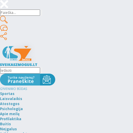
GYVENIMO BŪDAS
Sportas
Laisvalaikis
Atostogos
Psichologija
Apie meilę
Profilaktika
Buitis
Neįgalus