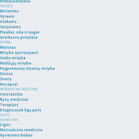
Priklausomybės
GROŽIS
Moterims
Vyrams
Vaikams
Senjorams
Plaukai, oda ir nagai
Sveikatos priežiūra
MITYBA
Maistas
Mityba sportuojant
Vaiko mityba
Nėščiųjų mityba
Pagyvenusių žmonių mityba
Dietos
Svoris
Receptai
NETRADICINĖ MEDICINA
Vaistažolės
Rytų medicina
Terapijos
Diagnozuok ligą pats
LIGOS
Vaizdo įrašai
Ligos
Netradicinė medicina
Gyvenimo būdas