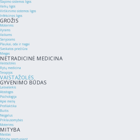
Šlapimo sistemos ligos
Vaikų ligos
Virškinimo sistemos ligos
Infekcinės ligos
GROŽIS
Moterims
Vyrams
Vaikams
Senjorams
Plaukai, oda ir nagai
Sveikatos priežiūra
Miegas
NETRADICINĖ MEDICINA
Vaistažolės
Rytų medicina
Terapijos
VAISTAŽOLĖS
GYVENIMO BŪDAS
Laisvalaikis
Atostogos
Psichologija
Apie meilę
Profilaktika
Buitis
Neįgalus
Priklausomybės
Moterims
MITYBA
Maistas
Mityba sportuojant