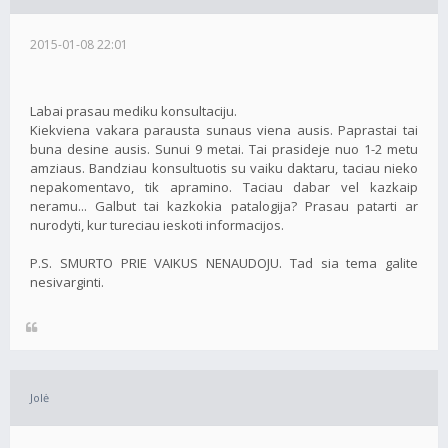
2015-01-08 22:01
Labai prasau mediku konsultaciju.
Kiekviena vakara parausta sunaus viena ausis. Paprastai tai
buna desine ausis. Sunui 9 metai. Tai prasideje nuo 1-2 metu
amziaus. Bandziau konsultuotis su vaiku daktaru, taciau nieko
nepakomentavo, tik apramino. Taciau dabar vel kazkaip
neramu... Galbut tai kazkokia patalogija? Prasau patarti ar
nurodyti, kur tureciau ieskoti informacijos.
P.S. SMURTO PRIE VAIKUS NENAUDOJU. Tad sia tema galite
nesivarginti.
Jolė