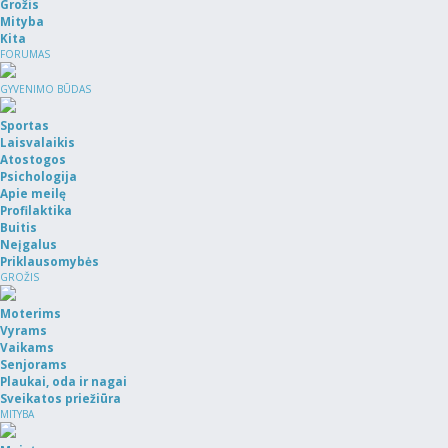
Grožis
Mityba
Kita
FORUMAS
GYVENIMO BŪDAS
Sportas
Laisvalaikis
Atostogos
Psichologija
Apie meilę
Profilaktika
Buitis
Neįgalus
Priklausomybės
GROŽIS
Moterims
Vyrams
Vaikams
Senjorams
Plaukai, oda ir nagai
Sveikatos priežiūra
MITYBA