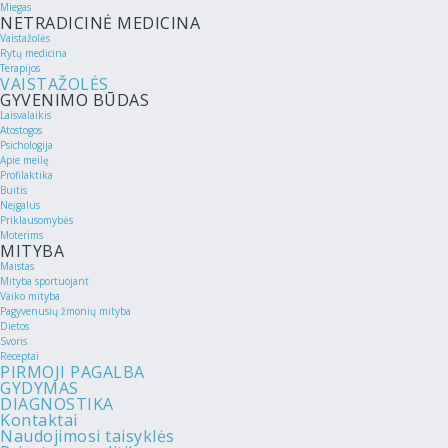
Miegas
NETRADICINĖ MEDICINA
Vaistažolės
Rytų medicina
Terapijos
VAISTAŽOLĖS
GYVENIMO BŪDAS
Laisvalaikis
Atostogos
Psichologija
Apie meilę
Profilaktika
Buitis
Neįgalus
Priklausomybės
Moterims
MITYBA
Maistas
Mityba sportuojant
Vaiko mityba
Pagyvenusių žmonių mityba
Dietos
Svoris
Receptai
PIRMOJI PAGALBA
GYDYMAS
DIAGNOSTIKA
Kontaktai
Naudojimosi taisyklės