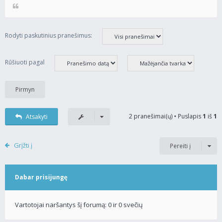
Rodyti paskutinius pranešimus:
Rūšiuoti pagal
2 pranešimai(ų) • Puslapis
1
iš
1
Atsakyti
Grįžti į
Pereiti į
Dabar prisijungę
Vartotojai naršantys šį forumą: 0 ir 0 svečių