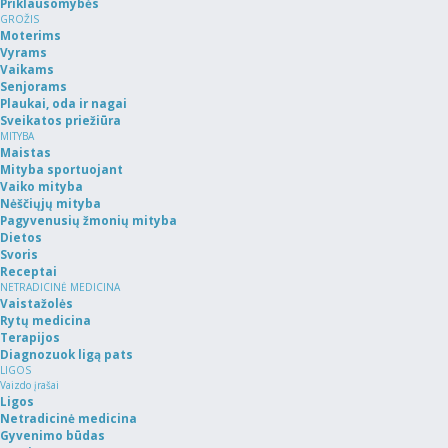
Priklausomybės
GROŽIS
Moterims
Vyrams
Vaikams
Senjorams
Plaukai, oda ir nagai
Sveikatos priežiūra
MITYBA
Maistas
Mityba sportuojant
Vaiko mityba
Nėščiųjų mityba
Pagyvenusių žmonių mityba
Dietos
Svoris
Receptai
NETRADICINĖ MEDICINA
Vaistažolės
Rytų medicina
Terapijos
Diagnozuok ligą pats
LIGOS
Vaizdo įrašai
Ligos
Netradicinė medicina
Gyvenimo būdas