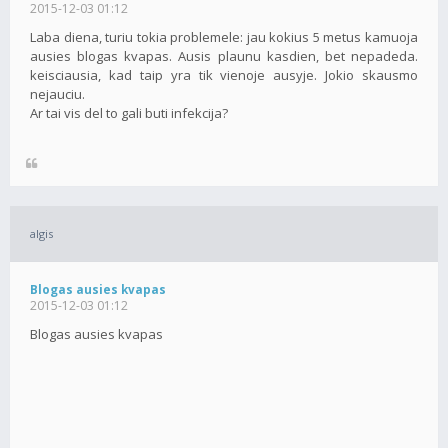
2015-12-03 01:12
Laba diena, turiu tokia problemele: jau kokius 5 metus kamuoja
ausies blogas kvapas. Ausis plaunu kasdien, bet nepadeda.
keisciausia, kad taip yra tik vienoje ausyje. Jokio skausmo
nejauciu.
Ar tai vis del to gali buti infekcija?
algis
Blogas ausies kvapas
2015-12-03 01:12
Blogas ausies kvapas