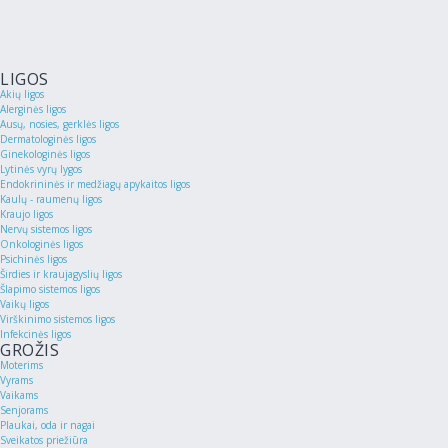
LIGOS
Akių ligos
Alerginės ligos
Ausų, nosies, gerklės ligos
Dermatologinės ligos
Ginekologinės ligos
Lytinės vyrų lygos
Endokrininės ir medžiagų apykaitos ligos
Kaulų - raumenų ligos
Kraujo ligos
Nervų sistemos ligos
Onkologinės ligos
Psichinės ligos
Širdies ir kraujagyslių ligos
Šlapimo sistemos ligos
Vaikų ligos
Virškinimo sistemos ligos
Infekcinės ligos
GROŽIS
Moterims
Vyrams
Vaikams
Senjorams
Plaukai, oda ir nagai
Sveikatos priežiūra