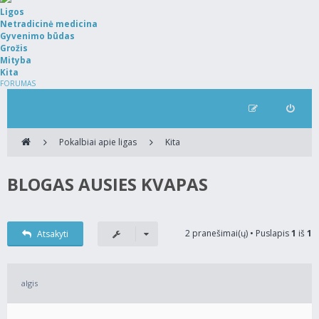
Ligos
Netradicinė medicina
Gyvenimo būdas
Grožis
Mityba
Kita
FORUMAS
Pokalbiai apie ligas
Kita
BLOGAS AUSIES KVAPAS
2 pranešimai(ų) • Puslapis
1
iš
1
Atsakyti
algis