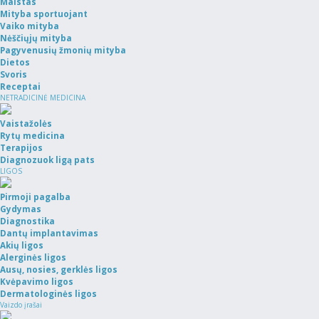
Maistas
Mityba sportuojant
Vaiko mityba
Nėščiųjų mityba
Pagyvenusių žmonių mityba
Dietos
Svoris
Receptai
NETRADICINĖ MEDICINA
Vaistažolės
Rytų medicina
Terapijos
Diagnozuok ligą pats
LIGOS
Pirmoji pagalba
Gydymas
Diagnostika
Dantų implantavimas
Akių ligos
Alerginės ligos
Ausų, nosies, gerklės ligos
Kvėpavimo ligos
Dermatologinės ligos
Vaizdo įrašai