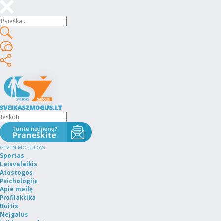
GYVENIMO BŪDAS
Sportas
Laisvalaikis
Atostogos
Psichologija
Apie meilę
Profilaktika
Buitis
Neįgalus