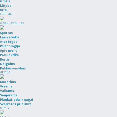
Grožis
Mityba
Kita
FORUMAS
GYVENIMO BŪDAS
Sportas
Laisvalaikis
Atostogos
Psichologija
Apie meilę
Profilaktika
Buitis
Neįgalus
Priklausomybės
GROŽIS
Moterims
Vyrams
Vaikams
Senjorams
Plaukai, oda ir nagai
Sveikatos priežiūra
MITYBA