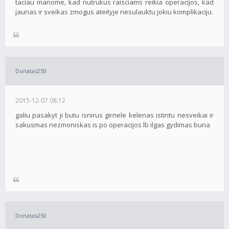
taciau manome, kad nutrukus raisciams reikia operacijos, kad
jaunas ir sveikas zmogus ateityje nesulauktu jokiu komplikaciju.
Donatas250
2015-12-07 08:12
galiu pasakyt ji butu isnirus girnele kelenas istintu nesveikai ir
sakusmas nezmoniskas is po operacijos lb ilgas gydimas buna
Donatas250