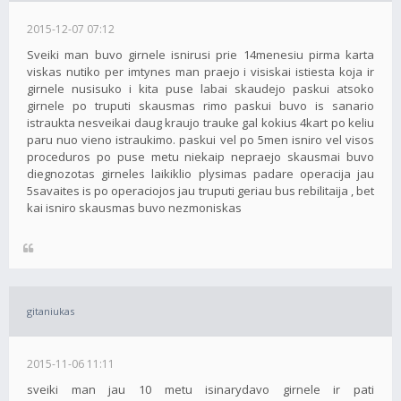
2015-12-07 07:12
Sveiki man buvo girnele isnirusi prie 14menesiu pirma karta
viskas nutiko per imtynes man praejo i visiskai istiesta koja ir
girnele nusisuko i kita puse labai skaudejo paskui atsoko
girnele po truputi skausmas rimo paskui buvo is sanario
istraukta nesveikai daug kraujo trauke gal kokius 4kart po keliu
paru nuo vieno istraukimo. paskui vel po 5men isniro vel visos
proceduros po puse metu niekaip nepraejo skausmai buvo
diegnozotas girneles laikiklio plysimas padare operacija jau
5savaites is po operaciojos jau truputi geriau bus rebilitaija , bet
kai isniro skausmas buvo nezmoniskas
gitaniukas
2015-11-06 11:11
sveiki man jau 10 metu isinarydavo girnele ir pati