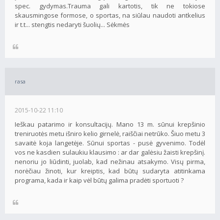
spec. gydymas.Trauma gali kartotis, tik ne tokiose
skausmingose formose, o sportas, na siūlau naudoti antkelius
ir t.t... stengtis nedaryti šuolių... Sėkmės
rasa
2015-10-22 11:10
Ieškau patarimo ir konsultacijų. Mano 13 m. sūnui krepšinio
treniruotės metu išniro kelio girnelė, raiščiai netrūko. Šiuo metu 3
savaitė koja langetėje. Sūnui sportas - pusė gyvenimo. Todėl
vos ne kasdien sulaukiu klausimo : ar dar galėsiu žaisti krepšinį.
nenoriu jo liūdinti, juolab, kad nežinau atsakymo. Visų pirma,
norėčiau žinoti, kur kreiptis, kad būtų sudaryta atitinkama
programa, kada ir kaip vėl būtų galima pradėti sportuoti ?