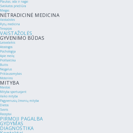
Plaukai, oda ir nagai
Sveikatos priežiūra
Miegas
NETRADICINĖ MEDICINA
Vaistažolės
Rytų medicina
Terapijos
VAISTAŽOLĖS
GYVENIMO BŪDAS
Laisvalaikis
Atostogos
Psichologija
Apie meilę
Profilaktika
Buitis
Neįgalus
Priklausomybės
Moterims
MITYBA
Maistas
Mityba sportuojant
Vaiko mityba
Pagyvenusių žmonių mityba
Dietos
Svoris
Receptai
PIRMOJI PAGALBA
GYDYMAS
DIAGNOSTIKA