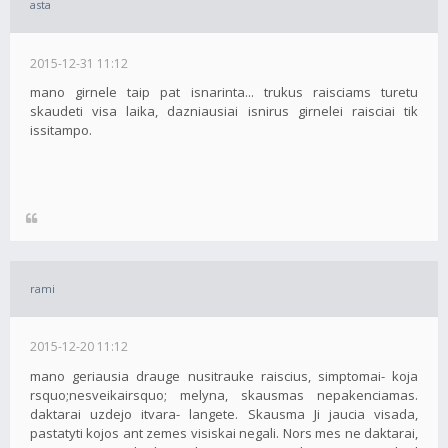
asta
2015-12-31 11:12
mano girnele taip pat isnarinta... trukus raisciams turetu
skaudeti visa laika, dazniausiai isnirus girnelei raisciai tik
issitampo.
rami
2015-12-20 11:12
mano geriausia drauge nusitrauke raiscius, simptomai- koja
rsquo;nesveikairsquo; melyna, skausmas nepakenciamas.
daktarai uzdejo itvara- langete. Skausma Ji jaucia visada,
pastatyti kojos ant zemes visiskai negali. Nors mes ne daktarai,