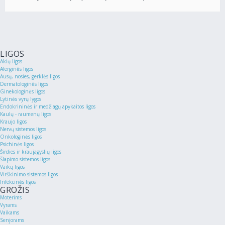
LIGOS
Akių ligos
Alerginės ligos
Ausų, nosies, gerklės ligos
Dermatologinės ligos
Ginekologinės ligos
Lytinės vyrų lygos
Endokrininės ir medžiagų apykaitos ligos
Kaulų - raumenų ligos
Kraujo ligos
Nervų sistemos ligos
Onkologinės ligos
Psichinės ligos
Širdies ir kraujagyslių ligos
Šlapimo sistemos ligos
Vaikų ligos
Virškinimo sistemos ligos
Infekcinės ligos
GROŽIS
Moterims
Vyrams
Vaikams
Senjorams