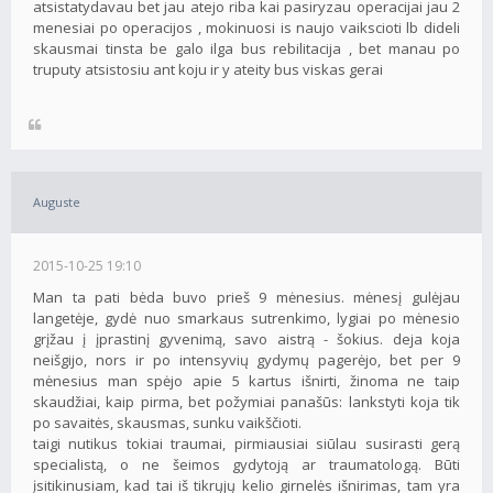
atsistatydavau bet jau atejo riba kai pasiryzau operacijai jau 2
menesiai po operacijos , mokinuosi is naujo vaikscioti lb dideli
skausmai tinsta be galo ilga bus rebilitacija , bet manau po
truputy atsistosiu ant koju ir y ateity bus viskas gerai
Auguste
2015-10-25 19:10
Man ta pati bėda buvo prieš 9 mėnesius. mėnesį gulėjau
langetėje, gydė nuo smarkaus sutrenkimo, lygiai po mėnesio
grįžau į įprastinį gyvenimą, savo aistrą - šokius. deja koja
neišgijo, nors ir po intensyvių gydymų pagerėjo, bet per 9
mėnesius man spėjo apie 5 kartus išnirti, žinoma ne taip
skaudžiai, kaip pirma, bet požymiai panašūs: lankstyti koja tik
po savaitės, skausmas, sunku vaikščioti.
taigi nutikus tokiai traumai, pirmiausiai siūlau susirasti gerą
specialistą, o ne šeimos gydytoją ar traumatologą. Būti
įsitikinusiam, kad tai iš tikrųjų kelio girnelės išnirimas, tam yra