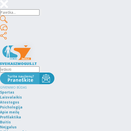
GYVENIMO BŪDAS
Sportas
Laisvalaikis
Atostogos
Psichologija
Apie meilę
Profilaktika
Buitis
Neįgalus