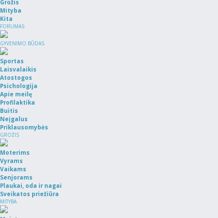
Grožis
Mityba
Kita
FORUMAS
GYVENIMO BŪDAS
Sportas
Laisvalaikis
Atostogos
Psichologija
Apie meilę
Profilaktika
Buitis
Neįgalus
Priklausomybės
GROŽIS
Moterims
Vyrams
Vaikams
Senjorams
Plaukai, oda ir nagai
Sveikatos priežiūra
MITYBA