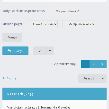
Rodyti paskutinius pranešimus:
Rūšiuoti pagal
Atsakyti
12 pranešimai(ų)
1
2
Grįžti į
Pereiti į
Dabar prisijungę
Vartotojai naršantys šį forumą: 4 ir 0 svečių