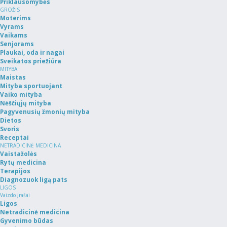
Priklausomybės
GROŽIS
Moterims
Vyrams
Vaikams
Senjorams
Plaukai, oda ir nagai
Sveikatos priežiūra
MITYBA
Maistas
Mityba sportuojant
Vaiko mityba
Nėščiųjų mityba
Pagyvenusių žmonių mityba
Dietos
Svoris
Receptai
NETRADICINĖ MEDICINA
Vaistažolės
Rytų medicina
Terapijos
Diagnozuok ligą pats
LIGOS
Vaizdo įrašai
Ligos
Netradicinė medicina
Gyvenimo būdas