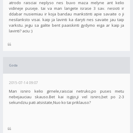
atrodo raisciai neplyso nes buvo maza melyne ant kelio
vidineje puseje. tai va man langete israse 3 sav. nesioti ir
ddabar nusiemiau ir koja bandau mankstinti apie savaite o ji
nesilanksto visai. kaip ja lavinti ka daryti nes savaite jau taip
varkstu. jegu sa galite bent paaiskinti gydymo eiga ar kaip ja
lavinti? aciu :)
Goda
2015-07-14 09:07
Man isniro kelio girnele,raisciai netruko,po puses metu
nebejauciau skauso.Bet kai isgijo,ji vel isniro,bet po 2-3
sekundziu pati atsistate,Nuo ko tai priklauso?