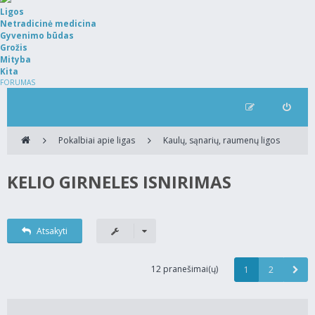
Ligos
Netradicinė medicina
Gyvenimo būdas
Grožis
Mityba
Kita
FORUMAS
Pokalbiai apie ligas
Kaulų, sąnarių, raumenų ligos
KELIO GIRNELES ISNIRIMAS
Atsakyti
12 pranešimai(ų)
1
2