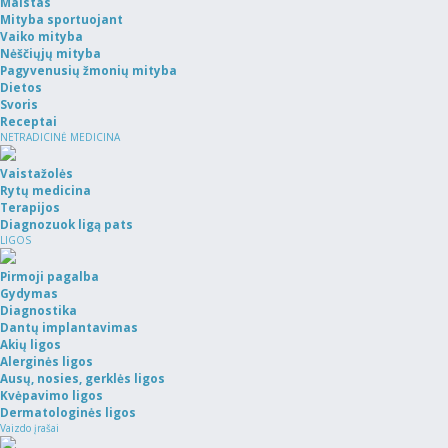
Maistas
Mityba sportuojant
Vaiko mityba
Nėščiųjų mityba
Pagyvenusių žmonių mityba
Dietos
Svoris
Receptai
NETRADICINĖ MEDICINA
Vaistažolės
Rytų medicina
Terapijos
Diagnozuok ligą pats
LIGOS
Pirmoji pagalba
Gydymas
Diagnostika
Dantų implantavimas
Akių ligos
Alerginės ligos
Ausų, nosies, gerklės ligos
Kvėpavimo ligos
Dermatologinės ligos
Vaizdo įrašai