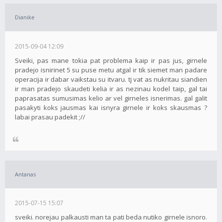
Dianike
2015-09-04 12:09
Sveiki, pas mane tokia pat problema kaip ir pas jus, girnele
pradejo isnirinet 5 su puse metu atgal ir tik siemet man padare
operacija ir dabar vaikstau su itvaru. tj vat as nukritau siandien
ir man pradejo skaudeti kelia ir as nezinau kodel taip, gal tai
paprasatas sumusimas kelio ar vel girneles isnerimas. gal galit
pasakyti koks jausmas kai isnyra girnele ir koks skausmas ?
labai prasau padekit ;//
Antanas
2015-07-15 15:07
sveiki. norejau palkausti man ta pati beda nutiko girnele isnoro.