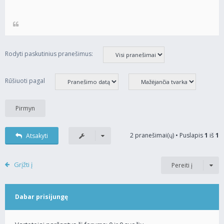
Rodyti paskutinius pranešimus:
Rūšiuoti pagal
2 pranešimai(ų) • Puslapis
1
iš
1
Atsakyti
Grįžti į
Pereiti į
Dabar prisijungę