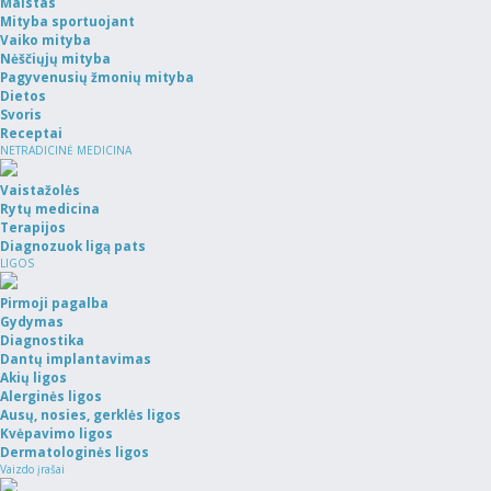
Maistas
Mityba sportuojant
Vaiko mityba
Nėščiųjų mityba
Pagyvenusių žmonių mityba
Dietos
Svoris
Receptai
NETRADICINĖ MEDICINA
Vaistažolės
Rytų medicina
Terapijos
Diagnozuok ligą pats
LIGOS
Pirmoji pagalba
Gydymas
Diagnostika
Dantų implantavimas
Akių ligos
Alerginės ligos
Ausų, nosies, gerklės ligos
Kvėpavimo ligos
Dermatologinės ligos
Vaizdo įrašai