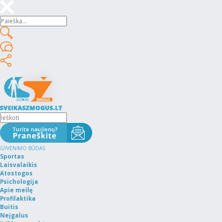
GYVENIMO BŪDAS
Sportas
Laisvalaikis
Atostogos
Psichologija
Apie meilę
Profilaktika
Buitis
Neįgalus