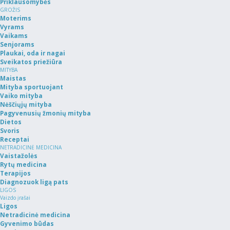
Priklausomybės
GROŽIS
Moterims
Vyrams
Vaikams
Senjorams
Plaukai, oda ir nagai
Sveikatos priežiūra
MITYBA
Maistas
Mityba sportuojant
Vaiko mityba
Nėščiųjų mityba
Pagyvenusių žmonių mityba
Dietos
Svoris
Receptai
NETRADICINĖ MEDICINA
Vaistažolės
Rytų medicina
Terapijos
Diagnozuok ligą pats
LIGOS
Vaizdo įrašai
Ligos
Netradicinė medicina
Gyvenimo būdas