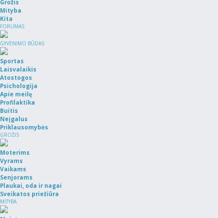
Grožis
Mityba
Kita
FORUMAS
GYVENIMO BŪDAS
Sportas
Laisvalaikis
Atostogos
Psichologija
Apie meilę
Profilaktika
Buitis
Neįgalus
Priklausomybės
GROŽIS
Moterims
Vyrams
Vaikams
Senjorams
Plaukai, oda ir nagai
Sveikatos priežiūra
MITYBA