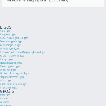
Vartotojai naršantys šį forumą: 0 ir 0 svečių
LIGOS
Akių ligos
Alerginės ligos
Ausų, nosies, gerklės ligos
Dermatologinės ligos
Ginekologinės ligos
Lytinės vyrų lygos
Endokrininės ir medžiagų apykaitos ligos
Kaulų - raumenų ligos
Kraujo ligos
Nervų sistemos ligos
Onkologinės ligos
Psichinės ligos
Širdies ir kraujagyslių ligos
Šlapimo sistemos ligos
Vaikų ligos
Virškinimo sistemos ligos
Infekcinės ligos
GROŽIS
Moterims
Vyrams
Vaikams
Senjorams