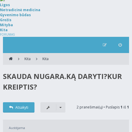
Ligos
Netradicinė medicina
Gyvenimo būdas
Grožis
Mityba
Kita
FORUMAS
Kita
Kita
SKAUDA NUGARA.KĄ DARYTI?KUR
KREIPTIS?
2 pranešimai(ų) • Puslapis
1
iš
1
Atsakyti
Austėjama