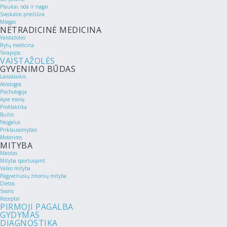
Plaukai, oda ir nagai
Sveikatos priežiūra
Miegas
NETRADICINĖ MEDICINA
Vaistažolės
Rytų medicina
Terapijos
VAISTAŽOLĖS
GYVENIMO BŪDAS
Laisvalaikis
Atostogos
Psichologija
Apie meilę
Profilaktika
Buitis
Neįgalus
Priklausomybės
Moterims
MITYBA
Maistas
Mityba sportuojant
Vaiko mityba
Pagyvenusių žmonių mityba
Dietos
Svoris
Receptai
PIRMOJI PAGALBA
GYDYMAS
DIAGNOSTIKA