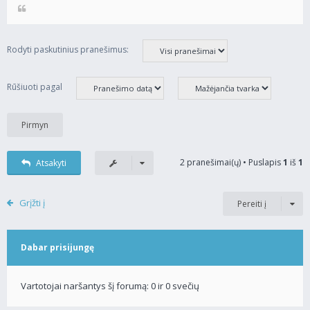
Rodyti paskutinius pranešimus:
Rūšiuoti pagal
2 pranešimai(ų) • Puslapis
1
iš
1
Atsakyti
Grįžti į
Pereiti į
Dabar prisijungę
Vartotojai naršantys šį forumą: 0 ir 0 svečių