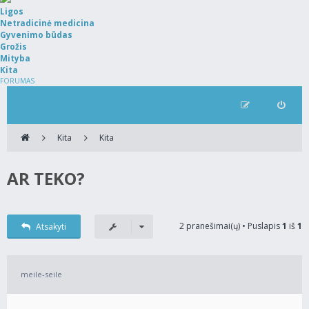
Ligos
Netradicinė medicina
Gyvenimo būdas
Grožis
Mityba
Kita
FORUMAS
Kita
Kita
AR TEKO?
2 pranešimai(ų) • Puslapis
1
iš
1
Atsakyti
meile-seile