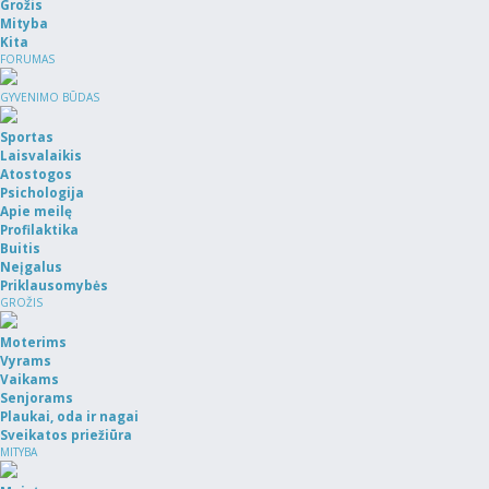
Grožis
Mityba
Kita
FORUMAS
GYVENIMO BŪDAS
Sportas
Laisvalaikis
Atostogos
Psichologija
Apie meilę
Profilaktika
Buitis
Neįgalus
Priklausomybės
GROŽIS
Moterims
Vyrams
Vaikams
Senjorams
Plaukai, oda ir nagai
Sveikatos priežiūra
MITYBA