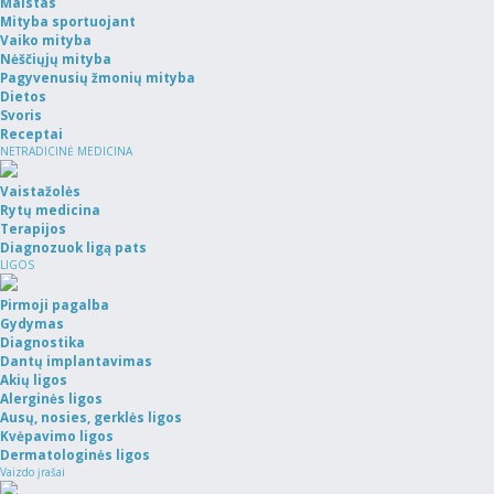
Maistas
Mityba sportuojant
Vaiko mityba
Nėščiųjų mityba
Pagyvenusių žmonių mityba
Dietos
Svoris
Receptai
NETRADICINĖ MEDICINA
Vaistažolės
Rytų medicina
Terapijos
Diagnozuok ligą pats
LIGOS
Pirmoji pagalba
Gydymas
Diagnostika
Dantų implantavimas
Akių ligos
Alerginės ligos
Ausų, nosies, gerklės ligos
Kvėpavimo ligos
Dermatologinės ligos
Vaizdo įrašai