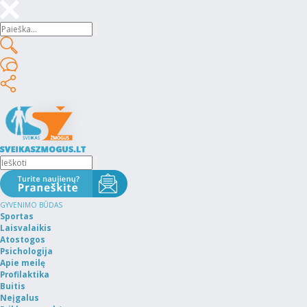
GYVENIMO BŪDAS
Sportas
Laisvalaikis
Atostogos
Psichologija
Apie meilę
Profilaktika
Buitis
Neįgalus