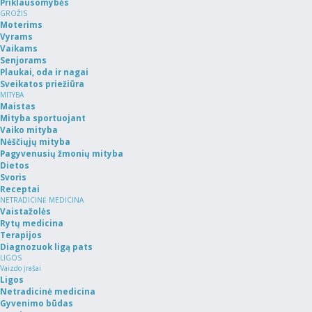
Priklausomybės
GROŽIS
Moterims
Vyrams
Vaikams
Senjorams
Plaukai, oda ir nagai
Sveikatos priežiūra
MITYBA
Maistas
Mityba sportuojant
Vaiko mityba
Nėščiųjų mityba
Pagyvenusių žmonių mityba
Dietos
Svoris
Receptai
NETRADICINĖ MEDICINA
Vaistažolės
Rytų medicina
Terapijos
Diagnozuok ligą pats
LIGOS
Vaizdo įrašai
Ligos
Netradicinė medicina
Gyvenimo būdas