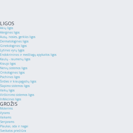
LIGOS
Akių ligos
Alerginės ligos
Ausų, nosies, gerklės ligos
Dermatologinės ligos
Ginekologinės ligos
Lytinės vyrų lygos
Endokrininės ir medžiagų apykaitos ligos
Kaulų - raumenų ligos
Kraujo ligos
Nervų sistemos ligos
Onkologinės ligos
Psichinės ligos
Širdies ir kraujagyslių ligos
Šlapimo sistemos ligos
Vaikų ligos
Virškinimo sistemos ligos
Infekcinės ligos
GROŽIS
Moterims
Vyrams
Vaikams
Senjorams
Plaukai, oda ir nagai
Sveikatos priežiūra