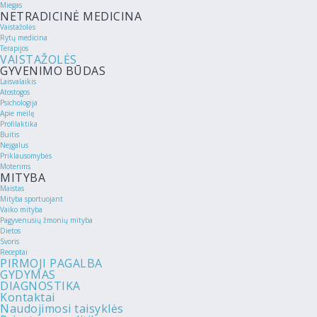
Miegas
NETRADICINĖ MEDICINA
Vaistažolės
Rytų medicina
Terapijos
VAISTAŽOLĖS
GYVENIMO BŪDAS
Laisvalaikis
Atostogos
Psichologija
Apie meilę
Profilaktika
Buitis
Neįgalus
Priklausomybės
Moterims
MITYBA
Maistas
Mityba sportuojant
Vaiko mityba
Pagyvenusių žmonių mityba
Dietos
Svoris
Receptai
PIRMOJI PAGALBA
GYDYMAS
DIAGNOSTIKA
Kontaktai
Naudojimosi taisyklės