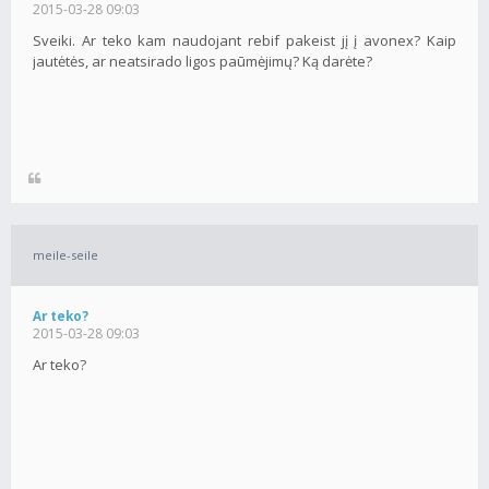
2015-03-28 09:03
Sveiki. Ar teko kam naudojant rebif pakeist jį į avonex? Kaip
jautėtės, ar neatsirado ligos paūmėjimų? Ką darėte?
meile-seile
Ar teko?
2015-03-28 09:03
Ar teko?