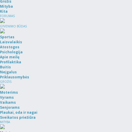
Grožis
Mityba
Kita
FORUMAS
GYVENIMO BŪDAS
Sportas
Laisvalaikis
Atostogos
Psichologija
Apie meilę
Profilaktika
Buitis
Neįgalus
Priklausomybės
GROŽIS
Moterims
Vyrams
Vaikams
Senjorams
Plaukai, oda ir nagai
Sveikatos priežiūra
MITYBA