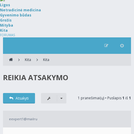
Ligos
Netradicinė medicina
Gyvenimo būdas
Grožis
Mityba
Kita
FORUMAS
Kita
Kita
REIKIA ATSAKYMO
1 pranešimai(ų) • Puslapis
1
iš
1
Atsakyti
eexpert1@mailru