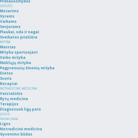
Priklausomybės
GROŽIS
Moterims
Vyrams
Vaikams
Senjorams
Plaukai, oda ir nagai
Sveikatos priežiūra
MITYBA
Maistas
Mityba sportuojant
Vaiko mityba
Nėščiųjų mityba
Pagyvenusių žmonių mityba
Dietos
Svoris
Receptai
NETRADICINĖ MEDICINA
Vaistažolės
Rytų medicina
Terapijos
Diagnozuok ligą pats
LIGOS
Vaizdo įrašai
Ligos
Netradicinė medicina
Gyvenimo būdas