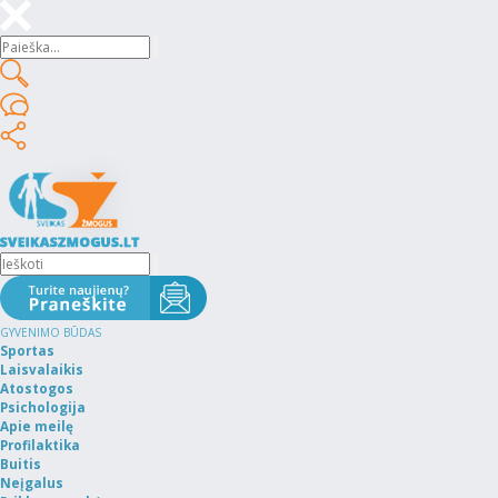
GYVENIMO BŪDAS
Sportas
Laisvalaikis
Atostogos
Psichologija
Apie meilę
Profilaktika
Buitis
Neįgalus