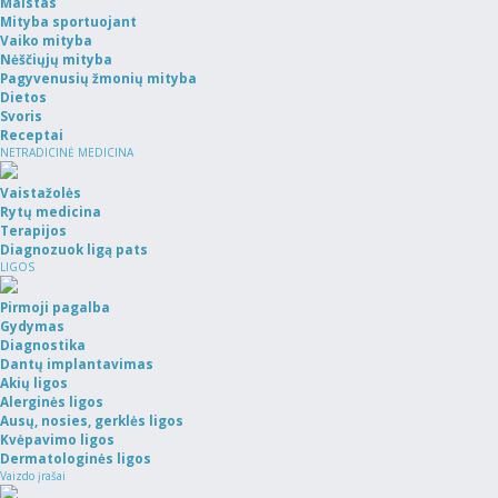
Maistas
Mityba sportuojant
Vaiko mityba
Nėščiųjų mityba
Pagyvenusių žmonių mityba
Dietos
Svoris
Receptai
NETRADICINĖ MEDICINA
Vaistažolės
Rytų medicina
Terapijos
Diagnozuok ligą pats
LIGOS
Pirmoji pagalba
Gydymas
Diagnostika
Dantų implantavimas
Akių ligos
Alerginės ligos
Ausų, nosies, gerklės ligos
Kvėpavimo ligos
Dermatologinės ligos
Vaizdo įrašai