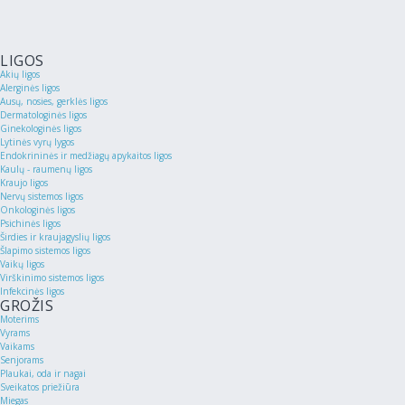
LIGOS
Akių ligos
Alerginės ligos
Ausų, nosies, gerklės ligos
Dermatologinės ligos
Ginekologinės ligos
Lytinės vyrų lygos
Endokrininės ir medžiagų apykaitos ligos
Kaulų - raumenų ligos
Kraujo ligos
Nervų sistemos ligos
Onkologinės ligos
Psichinės ligos
Širdies ir kraujagyslių ligos
Šlapimo sistemos ligos
Vaikų ligos
Virškinimo sistemos ligos
Infekcinės ligos
GROŽIS
Moterims
Vyrams
Vaikams
Senjorams
Plaukai, oda ir nagai
Sveikatos priežiūra
Miegas