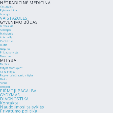
NETRADICINĖ MEDICINA
Vaistažolės
Rytų medicina
Terapijos
VAISTAŽOLĖS
GYVENIMO BŪDAS
Laisvalaikis
Atostogos
Psichologija
Apie meilę
Profilaktika
Buitis
Neįgalus
Priklausomybės
Moterims
MITYBA
Maistas
Mityba sportuojant
Vaiko mityba
Pagyvenusių žmonių mityba
Dietos
Svoris
Receptai
PIRMOJI PAGALBA
GYDYMAS
DIAGNOSTIKA
Kontaktai
Naudojimosi taisyklės
Privatumo politika