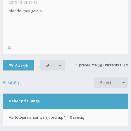
2015-12-01 19:12
bladdd- taip galejo.
1 pranešimai(ų) • Puslapis
1
iš
1
Atsakyti
Grįžti į
Pereiti į
Dabar prisijungę
Vartotojai naršantys šį forumą: 1 ir 0 svečių