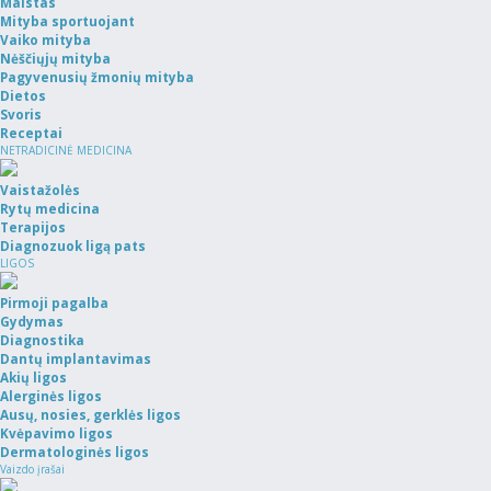
Maistas
Mityba sportuojant
Vaiko mityba
Nėščiųjų mityba
Pagyvenusių žmonių mityba
Dietos
Svoris
Receptai
NETRADICINĖ MEDICINA
Vaistažolės
Rytų medicina
Terapijos
Diagnozuok ligą pats
LIGOS
Pirmoji pagalba
Gydymas
Diagnostika
Dantų implantavimas
Akių ligos
Alerginės ligos
Ausų, nosies, gerklės ligos
Kvėpavimo ligos
Dermatologinės ligos
Vaizdo įrašai