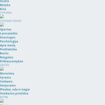
Grožis
Mityba
Kita
FORUMAS
GYVENIMO BŪDAS
Sportas
Laisvalaikis
Atostogos
Psichologija
Apie meilę
Profilaktika
Buitis
Neįgalus
Priklausomybės
GROŽIS
Moterims
Vyrams
Vaikams
Senjorams
Plaukai, oda ir nagai
Sveikatos priežiūra
MITYBA