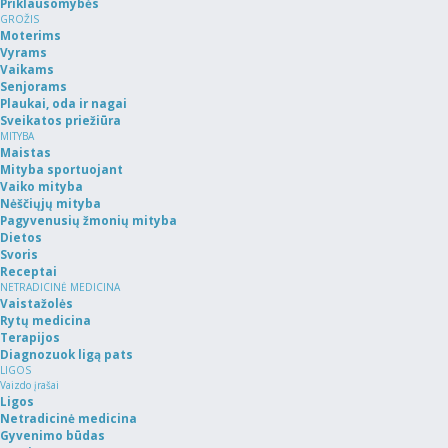
Priklausomybės
GROŽIS
Moterims
Vyrams
Vaikams
Senjorams
Plaukai, oda ir nagai
Sveikatos priežiūra
MITYBA
Maistas
Mityba sportuojant
Vaiko mityba
Nėščiųjų mityba
Pagyvenusių žmonių mityba
Dietos
Svoris
Receptai
NETRADICINĖ MEDICINA
Vaistažolės
Rytų medicina
Terapijos
Diagnozuok ligą pats
LIGOS
Vaizdo įrašai
Ligos
Netradicinė medicina
Gyvenimo būdas