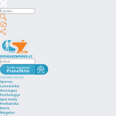
GYVENIMO BŪDAS
Sportas
Laisvalaikis
Atostogos
Psichologija
Apie meilę
Profilaktika
Buitis
Neįgalus