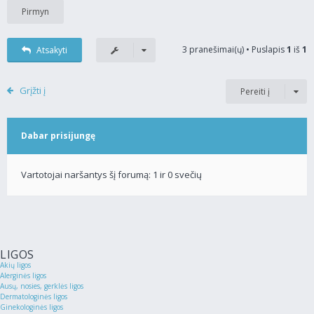
3 pranešimai(ų) • Puslapis
1
iš
1
Atsakyti
Grįžti į
Pereiti į
Dabar prisijungę
Vartotojai naršantys šį forumą: 1 ir 0 svečių
LIGOS
Akių ligos
Alerginės ligos
Ausų, nosies, gerklės ligos
Dermatologinės ligos
Ginekologinės ligos