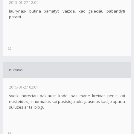
2015-01-27 12:01
laurynas- butina pamatyti vaizda, kad galeciau pabandyti
patarti.
laurynas
2015-01-27 02:01
sveiki noreciau paklausti kodel pas mane kreivas penis kai
nusileides jis normalus kai pasistoja toks jausmas kad jo apacia
suluzes ar tai blogu