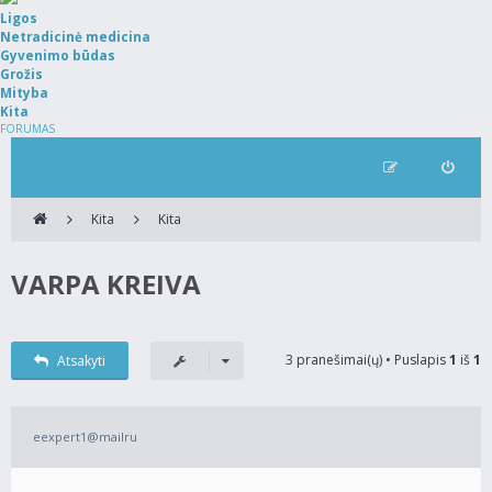
Ligos
Netradicinė medicina
Gyvenimo būdas
Grožis
Mityba
Kita
FORUMAS
Kita
Kita
VARPA KREIVA
3 pranešimai(ų) • Puslapis
1
iš
1
Atsakyti
eexpert1@mailru