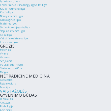
Lytinės vyrų lygos
Endokrininės ir medžiagų apykaitos ligos
Kaulų - raumenų ligos
Kraujo ligos
Nervų sistemos ligos
Onkologinės ligos
Psichinės ligos
Širdies ir kraujagyslių ligos
Šlapimo sistemos ligos
Vaikų ligos
Virškinimo sistemos ligos
Infekcinės ligos
GROŽIS
Moterims
Vyrams
Vaikams
Senjorams
Plaukai, oda ir nagai
Sveikatos priežiūra
Miegas
NETRADICINĖ MEDICINA
Vaistažolės
Rytų medicina
Terapijos
VAISTAŽOLĖS
GYVENIMO BŪDAS
Laisvalaikis
Atostogos
Psichologija
Apie meilę