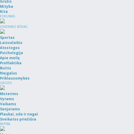
Grožis
Mityba
Kita
FORUMAS
GYVENIMO BŪDAS
Sportas
Laisvalaikis
Atostogos
Psichologija
Apie meilę
Profilaktika
Buitis
Neįgalus
Priklausomybės
GROŽIS
Moterims
Vyrams
Vaikams
Senjorams
Plaukai, oda ir nagai
Sveikatos priežiūra
MITYBA