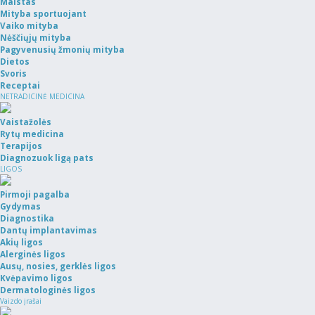
Maistas
Mityba sportuojant
Vaiko mityba
Nėščiųjų mityba
Pagyvenusių žmonių mityba
Dietos
Svoris
Receptai
NETRADICINĖ MEDICINA
Vaistažolės
Rytų medicina
Terapijos
Diagnozuok ligą pats
LIGOS
Pirmoji pagalba
Gydymas
Diagnostika
Dantų implantavimas
Akių ligos
Alerginės ligos
Ausų, nosies, gerklės ligos
Kvėpavimo ligos
Dermatologinės ligos
Vaizdo įrašai