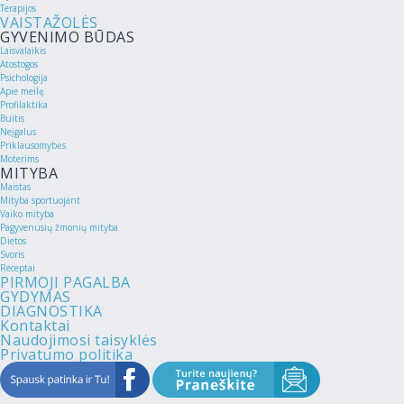
Terapijos
VAISTAŽOLĖS
GYVENIMO BŪDAS
Laisvalaikis
Atostogos
Psichologija
Apie meilę
Profilaktika
Buitis
Neįgalus
Priklausomybės
Moterims
MITYBA
Maistas
Mityba sportuojant
Vaiko mityba
Pagyvenusių žmonių mityba
Dietos
Svoris
Receptai
PIRMOJI PAGALBA
GYDYMAS
DIAGNOSTIKA
Kontaktai
Naudojimosi taisyklės
Privatumo politika