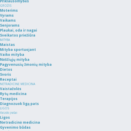
Priklausomybės
GROŽIS
Moterims
Vyrams
Vaikams
Senjorams
Plaukai, oda ir nagai
Sveikatos priežiūra
MITYBA
Maistas
Mityba sportuojant
Vaiko mityba
Nėščiųjų mityba
Pagyvenusių žmonių mityba
Dietos
Svoris
Receptai
NETRADICINĖ MEDICINA
Vaistažolės
Rytų medicina
Terapijos
Diagnozuok ligą pats
LIGOS
Vaizdo įrašai
Ligos
Netradicinė medicina
Gyvenimo būdas