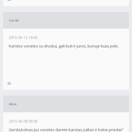
Gerda
2015-05-12 18:05
Karstos voneles su druska, gali buti ir juros, kurioje butu jodo.
dana
2015-05-09 05:05
Gerda,kokias Jus voneles darete-karstas,saltas ir kokie priedai?