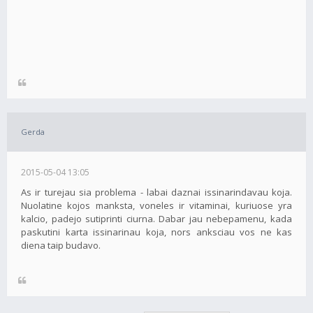
Gerda
2015-05-04 13:05
As ir turejau sia problema - labai daznai issinarindavau koja.
Nuolatine kojos manksta, voneles ir vitaminai, kuriuose yra
kalcio, padejo sutiprinti ciurna. Dabar jau nebepamenu, kada
paskutini karta issinarinau koja, nors anksciau vos ne kas
diena taip budavo.