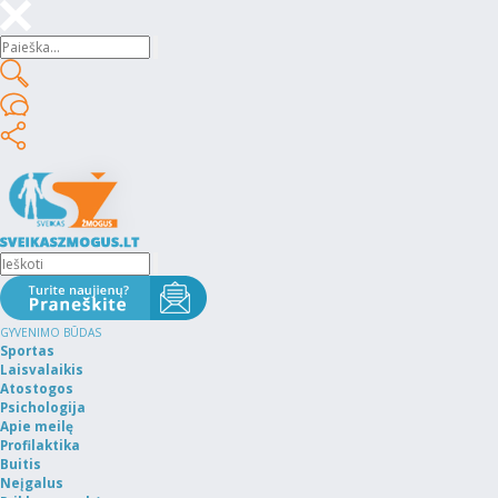
GYVENIMO BŪDAS
Sportas
Laisvalaikis
Atostogos
Psichologija
Apie meilę
Profilaktika
Buitis
Neįgalus