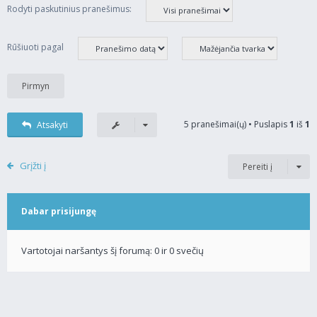
Rodyti paskutinius pranešimus:
Rūšiuoti pagal
5 pranešimai(ų) • Puslapis
1
iš
1
Atsakyti
Grįžti į
Pereiti į
Dabar prisijungę
Vartotojai naršantys šį forumą: 0 ir 0 svečių