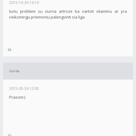
2015-10-30 19:10
turiu problem su ciurna artroze ka vartoti vitaminu ar yra
veiksmingu priemoniu palengvinti sia liga
Gerda
2015-05-29 12:05
Prasom:)