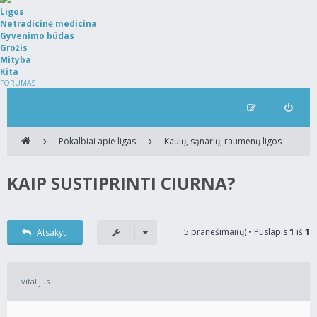
Ligos
Netradicinė medicina
Gyvenimo būdas
Grožis
Mityba
Kita
FORUMAS
Pokalbiai apie ligas
Kaulų, sąnarių, raumenų ligos
KAIP SUSTIPRINTI CIURNA?
5 pranešimai(ų) • Puslapis
1
iš
1
Atsakyti
vitalijus