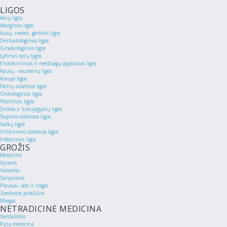
LIGOS
Akių ligos
Alerginės ligos
Ausų, nosies, gerklės ligos
Dermatologinės ligos
Ginekologinės ligos
Lytinės vyrų lygos
Endokrininės ir medžiagų apykaitos ligos
Kaulų - raumenų ligos
Kraujo ligos
Nervų sistemos ligos
Onkologinės ligos
Psichinės ligos
Širdies ir kraujagyslių ligos
Šlapimo sistemos ligos
Vaikų ligos
Virškinimo sistemos ligos
Infekcinės ligos
GROŽIS
Moterims
Vyrams
Vaikams
Senjorams
Plaukai, oda ir nagai
Sveikatos priežiūra
Miegas
NETRADICINĖ MEDICINA
Vaistažolės
Rytų medicina