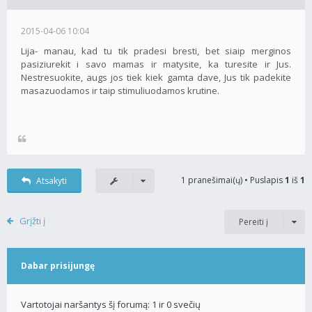
2015-04-06 10:04
Lija- manau, kad tu tik pradesi bresti, bet siaip merginos
pasiziurekit i savo mamas ir matysite, ka turesite ir Jus.
Nestresuokite, augs jos tiek kiek gamta dave, Jus tik padekite
masazuodamos ir taip stimuliuodamos krutine.
1 pranešimai(ų) • Puslapis
1
iš
1
Atsakyti
Grįžti į
Pereiti į
Dabar prisijungę
Vartotojai naršantys šį forumą: 1 ir 0 svečių