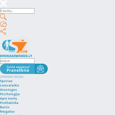
GYVENIMO BŪDAS
Sportas
Laisvalaikis
Atostogos
Psichologija
Apie meilę
Profilaktika
Buitis
Neįgalus