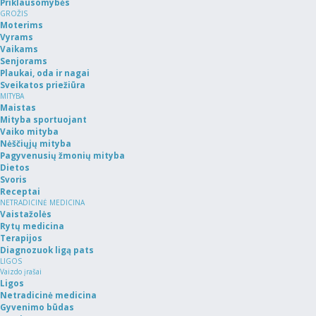
Priklausomybės
GROŽIS
Moterims
Vyrams
Vaikams
Senjorams
Plaukai, oda ir nagai
Sveikatos priežiūra
MITYBA
Maistas
Mityba sportuojant
Vaiko mityba
Nėščiųjų mityba
Pagyvenusių žmonių mityba
Dietos
Svoris
Receptai
NETRADICINĖ MEDICINA
Vaistažolės
Rytų medicina
Terapijos
Diagnozuok ligą pats
LIGOS
Vaizdo įrašai
Ligos
Netradicinė medicina
Gyvenimo būdas