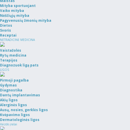
Maistas
Mityba sportuojant
Vaiko mityba
Nėščiųjų mityba
Pagyvenusių žmonių mityba
Dietos
Svoris
Receptai
NETRADICINĖ MEDICINA
Vaistažolės
Rytų medicina
Terapijos
Diagnozuok ligą pats
LIGOS
Pirmoji pagalba
Gydymas
Diagnostika
Dantų implantavimas
Akių ligos
Alerginės ligos
Ausų, nosies, gerklės ligos
Kvėpavimo ligos
Dermatologinės ligos
Vaizdo įrašai