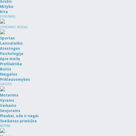
Grožis
Mityba
Kita
FORUMAS
GYVENIMO BŪDAS
Sportas
Laisvalaikis
Atostogos
Psichologija
Apie meilę
Profilaktika
Buitis
Neįgalus
Priklausomybės
GROŽIS
Moterims
Vyrams
Vaikams
Senjorams
Plaukai, oda ir nagai
Sveikatos priežiūra
MITYBA