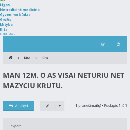
Ligos
Netradicinė medicina
Gyvenimo būdas
Grožis
Mityba
Kita
FORUMAS
Kita
Kita
MAN 12M. O AS VISAI NETURIU NET
MAZYCIU KRUTU.
1 pranešimai(ų) • Puslapis
1
iš
1
Atsakyti
Eexpert