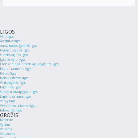
LIGOS
Akių ligos
Alerginės ligos
Ausų, nosies, gerklės ligos
Dermatologinės ligos
Ginekologinės ligos
Lytinės vyrų lygos
Endokrininės ir medžiagų apykaitos ligos
Kaulų - raumenų ligos
Kraujo ligos
Nervų sistemos ligos
Onkologinės ligos
Psichinės ligos
Širdies ir kraujagyslių ligos
Šlapimo sistemos ligos
Vaikų ligos
Virškinimo sistemos ligos
Infekcinės ligos
GROŽIS
Moterims
Vyrams
Vaikams
Senjorams