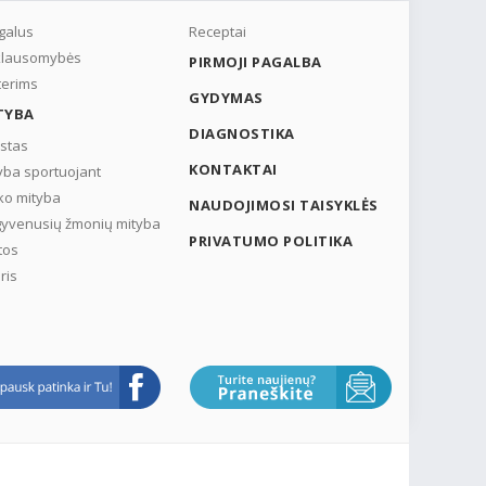
galus
Receptai
klausomybės
PIRMOJI PAGALBA
erims
GYDYMAS
TYBA
DIAGNOSTIKA
stas
KONTAKTAI
yba sportuojant
ko mityba
NAUDOJIMOSI TAISYKLĖS
yvenusių žmonių mityba
PRIVATUMO POLITIKA
tos
ris