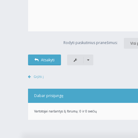
Rodyti paskutinius pranešimus:
Visi
Atsakyti
Grįžti į
Dabar prisijungę
Vartotojai naršantys šį forumą: 0 ir 0 svečių