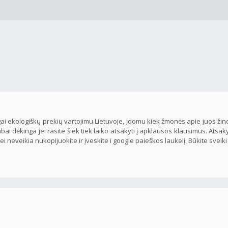
ai ekologiškų prekių vartojimu Lietuvoje, įdomu kiek žmonės apie juos žin
ai dėkinga jei rasite šiek tiek laiko atsakyti į apklausos klausimus. Atsak
veikia nukopijuokite ir įveskite i google paieškos laukelį. Būkite sveiki ir