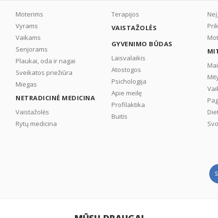
Moterims
Terapijos
Neį
Vyrams
Pri
VAISTAŽOLĖS
Vaikams
Mot
GYVENIMO BŪDAS
Senjorams
MI
Laisvalaikis
Plaukai, oda ir nagai
Mai
Atostogos
Sveikatos priežiūra
Mit
Psichologija
Miegas
Vai
Apie meilę
NETRADICINĖ MEDICINA
Pag
Profilaktika
Vaistažolės
Die
Buitis
Rytų medicina
Svo