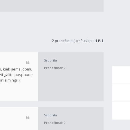
2 pranešimai(ų) • Puslapis
1
iš
1
Saporita
Pranešimai:
2
o, kiek jiems įdomu
yti galite paspaudę
 laimingi :)
Saporita
Pranešimai:
2