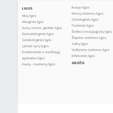
Kraujo ligos
LIGOS
Nervų sistemos ligos
Akių ligos
Onkologinės ligos
Alerginės ligos
Psichinės ligos
Ausų, nosies, gerklės ligos
Širdies ir kraujagyslių ligos
Dermatologinės ligos
Šlapimo sistemos ligos
Ginekologinės ligos
Vaikų ligos
Lytinės vyrų lygos
Virškinimo sistemos ligos
Endokrininės ir medžiagų
Infekcinės ligos
apykaitos ligos
GROŽIS
Kaulų - raumenų ligos