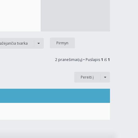
ažėjančia tvarka
2 pranešimai(ų) • Puslapis
1
iš
1
Pereiti į