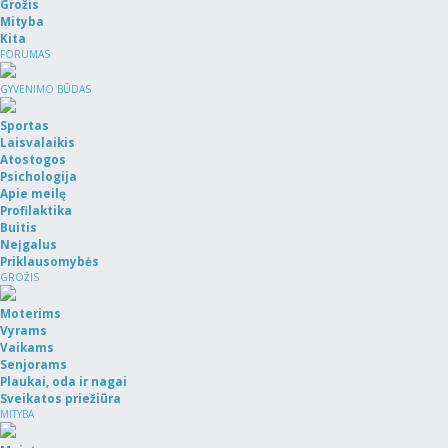
Grožis
Mityba
Kita
FORUMAS
GYVENIMO BŪDAS
Sportas
Laisvalaikis
Atostogos
Psichologija
Apie meilę
Profilaktika
Buitis
Neįgalus
Priklausomybės
GROŽIS
Moterims
Vyrams
Vaikams
Senjorams
Plaukai, oda ir nagai
Sveikatos priežiūra
MITYBA