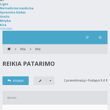
Ligos
Netradicinė medicina
Gyvenimo būdas
Grožis
Mityba
Kita
FORUMAS
Kita
Kita
REIKIA PATARIMO
2 pranešimai(ų) • Puslapis
1
iš
1
Atsakyti
Karolis