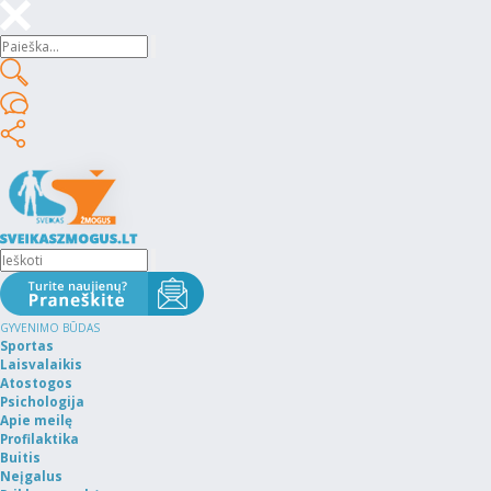
GYVENIMO BŪDAS
Sportas
Laisvalaikis
Atostogos
Psichologija
Apie meilę
Profilaktika
Buitis
Neįgalus