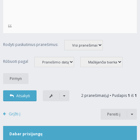
Rodyti paskutinius pranešimus:
Rūšiuoti pagal
2 pranešimai(ų) • Puslapis
1
iš
1
Atsakyti
Grįžti į
Pereiti į
Dabar prisijungę