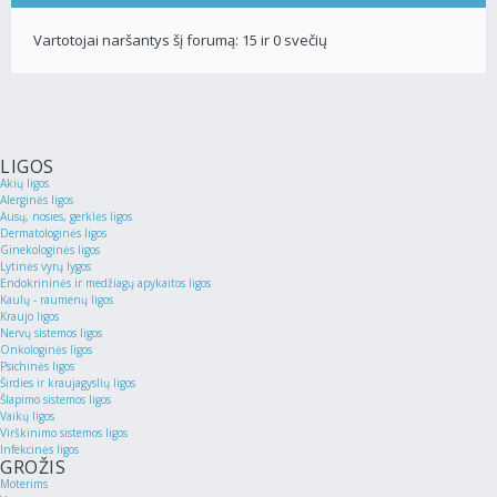
Vartotojai naršantys šį forumą: 15 ir 0 svečių
LIGOS
Akių ligos
Alerginės ligos
Ausų, nosies, gerklės ligos
Dermatologinės ligos
Ginekologinės ligos
Lytinės vyrų lygos
Endokrininės ir medžiagų apykaitos ligos
Kaulų - raumenų ligos
Kraujo ligos
Nervų sistemos ligos
Onkologinės ligos
Psichinės ligos
Širdies ir kraujagyslių ligos
Šlapimo sistemos ligos
Vaikų ligos
Virškinimo sistemos ligos
Infekcinės ligos
GROŽIS
Moterims