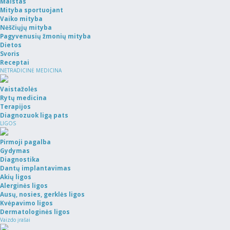
Maistas
Mityba sportuojant
Vaiko mityba
Nėščiųjų mityba
Pagyvenusių žmonių mityba
Dietos
Svoris
Receptai
NETRADICINĖ MEDICINA
Vaistažolės
Rytų medicina
Terapijos
Diagnozuok ligą pats
LIGOS
Pirmoji pagalba
Gydymas
Diagnostika
Dantų implantavimas
Akių ligos
Alerginės ligos
Ausų, nosies, gerklės ligos
Kvėpavimo ligos
Dermatologinės ligos
Vaizdo įrašai