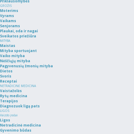
Priklausomybės
GROŽIS
Moterims
Vyrams
Vaikams
Senjorams
Plaukai, oda ir nagai
Sveikatos priežiūra
MITYBA
Maistas
Mityba sportuojant
Vaiko mityba
Nėščiųjų mityba
Pagyvenusių žmonių mityba
Dietos
Svoris
Receptai
NETRADICINĖ MEDICINA
Vaistažolės
Rytų medicina
Terapijos
Diagnozuok ligą pats
LIGOS
Vaizdo įrašai
Ligos
Netradicinė medicina
Gyvenimo būdas