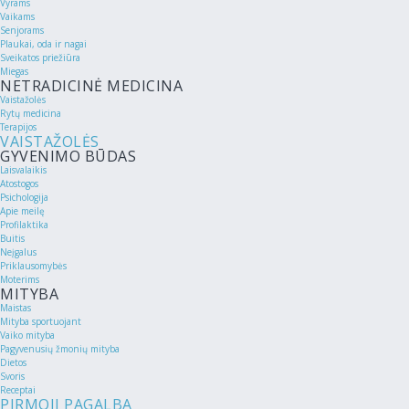
Vyrams
Vaikams
Senjorams
Plaukai, oda ir nagai
Sveikatos priežiūra
Miegas
NETRADICINĖ MEDICINA
Vaistažolės
Rytų medicina
Terapijos
VAISTAŽOLĖS
GYVENIMO BŪDAS
Laisvalaikis
Atostogos
Psichologija
Apie meilę
Profilaktika
Buitis
Neįgalus
Priklausomybės
Moterims
MITYBA
Maistas
Mityba sportuojant
Vaiko mityba
Pagyvenusių žmonių mityba
Dietos
Svoris
Receptai
PIRMOJI PAGALBA