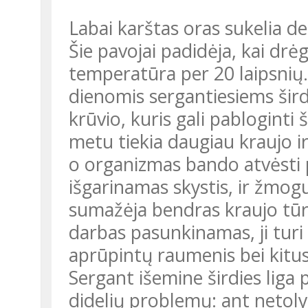
Labai karštas oras sukelia d
Šie pavojai padidėja, kai dr
temperatūra per 20 laipsnių
dienomis sergantiesiems širdi
krūvio, kuris gali pabloginti š
metu tiekia daugiau kraujo 
o organizmas bando atvėsti 
išgarinamas skystis, ir žmog
sumažėja bendras kraujo tūris
darbas pasunkinamas, ji tur
aprūpintų raumenis bei kitu
Sergant išemine širdies liga 
didelių problemų: ant netoly