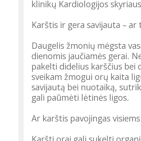
klinikų Kardiologijos skyria
Karštis ir gera savijauta – a
Daugelis žmonių mėgsta vasa
dienomis jaučiamės gerai. N
pakelti didelius karščius bei
sveikam žmogui orų kaita ligų
savijautą bei nuotaiką, sutrik
gali paūmėti lėtinės ligos.
Ar karštis pavojingas visie
Karšti orai gali sukelti organ