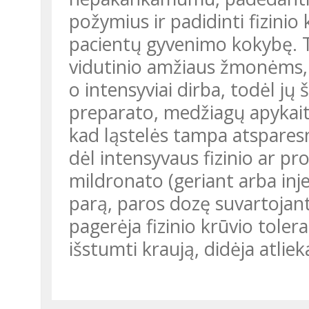
požymius ir padidinti fizinio
pacientų gyvenimo kokybę. Ta
vidutinio amžiaus žmonėms, 
o intensyviai dirba, todėl jų 
preparato, medžiagų apykait
kad ląstelės tampa atsparesn
dėl intensyvaus fizinio ar pro
mildronato (geriant arba in
parą, paros dozę suvartojant i
pagerėja fizinio krūvio tolera
išstumti kraują, didėja atli