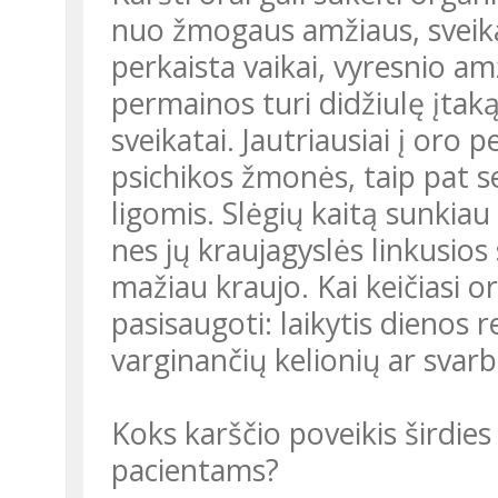
nuo žmogaus amžiaus, sveikat
perkaista vaikai, vyresnio a
permainos turi didžiulę įtaką
sveikatai. Jautriausiai į oro
psichikos žmonės, taip pat ser
ligomis. Slėgių kaitą sunkiau
nes jų kraujagyslės linkusios
mažiau kraujo. Kai keičiasi o
pasisaugoti: laikytis dienos 
varginančių kelionių ar svarb
Koks karščio poveikis širdies
pacientams?