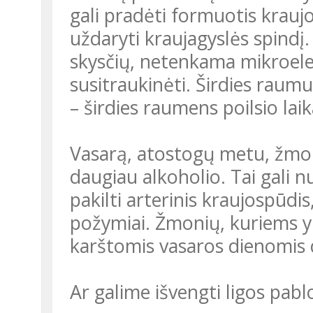
gali pradėti formuotis kraujo 
uždaryti kraujagyslės spindį
skysčių, netenkama mikroele
susitraukinėti. Širdies rau
– širdies raumens poilsio laik
Vasarą, atostogų metu, žmon
daugiau alkoholio. Tai gali n
pakilti arterinis kraujospūd
požymiai. Žmonių, kuriems yra
karštomis vasaros dienomis 
Ar galime išvengti ligos pab