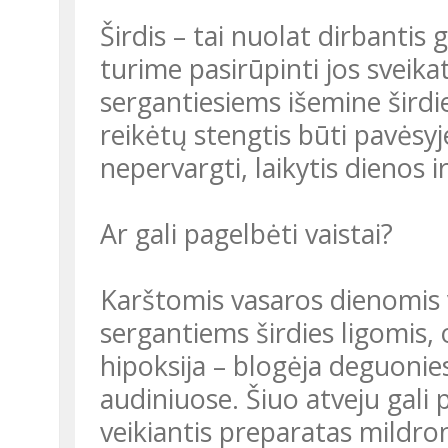
Širdis – tai nuolat dirbantis
turime pasirūpinti jos sveik
sergantiesiems išemine šird
reikėtų stengtis būti pavėsyje
nepervargti, laikytis dienos 
Ar gali pagelbėti vaistai?
Karštomis vasaros dienomis
sergantiems širdies ligomis,
hipoksija – blogėja deguonie
audiniuose. Šiuo atveju gali
veikiantis preparatas mildron