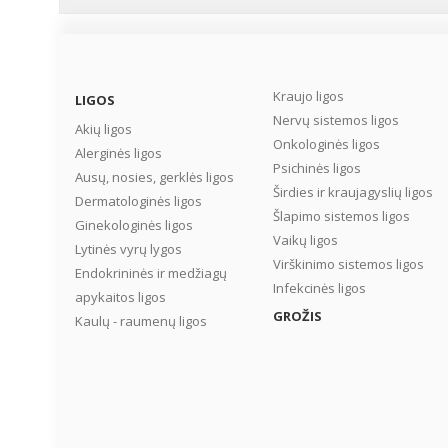
viršija karo keliuose au
skaičių (vidutiniškai
Lietuvoje kasdien žūsta 
žmonės). Jei esate vyres
amžiaus žmogus arba tu
Kraujo ligos
LIGOS
tokio amžiaus tėvelius,
Nervų sistemos ligos
Akių ligos
tikriausiai žinote, kas yr
Onkologinės ligos
Alerginės ligos
išeminė širdies liga ar
Psichinės ligos
širdies nepakankamuma
Ausų, nosies, gerklės ligos
Širdies ir kraujagyslių ligos
Apie šias ligas sutiko
Dermatologinės ligos
pakonsultuoti Kauno
Šlapimo sistemos ligos
Ginekologinės ligos
medicinos universiteto
Vaikų ligos
Lytinės vyrų lygos
klinikų gydytoja kardiol
Virškinimo sistemos ligos
Endokrininės ir medžiagų
Lina JANČAITYTĖ....
Infekcinės ligos
apykaitos ligos
GROŽIS
Kaulų - raumenų ligos