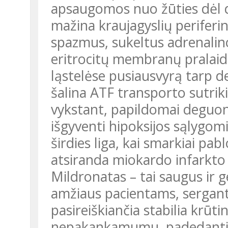
apsaugomos nuo žūties dėl d
mažina kraujagyslių periferin
spazmus, sukeltus adrenalino
eritrocitų membranų pralaid
ląstelėse pusiausvyrą tarp 
šalina ATF transporto sutriki
vykstant, papildomai deguonie
išgyventi hipoksijos sąlygomi
širdies liga, kai smarkiai pab
atsiranda miokardo infarkto r
Mildronatas – tai saugus ir g
amžiaus pacientams, serganti
pasireiškiančia stabilia krūti
nepakankamumu, padedantis