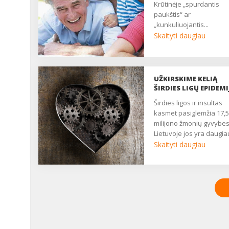
krūtinėje „spurdantis
PASEKMES
paukštis“ ar
„kunkuliuojantis...
Skaityti daugiau
UŽKIRSKIME KELIĄ
ŠIRDIES LIGŲ EPIDEMI
Širdies ligos ir insultas
kasmet pasiglemžia 17,5
milijono žmonių gyvybes
Lietuvoje jos yra daugia
kaip pusės visų mirčių
Skaityti daugiau
priežastis. Liūdniausia, 
didžioji dalis šių žmonių
darbingo amžiaus. Šie
skaičiai yra vieni didžia
Europoje. Lietuvoje nuo
širdies ir kraujagyslių lig
kasdien miršta daugiau 
70 žmonių – tai gerokai