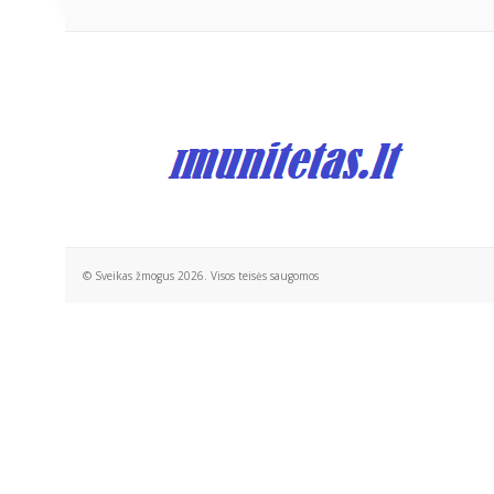
© Sveikas žmogus 2026. Visos teisės saugomos