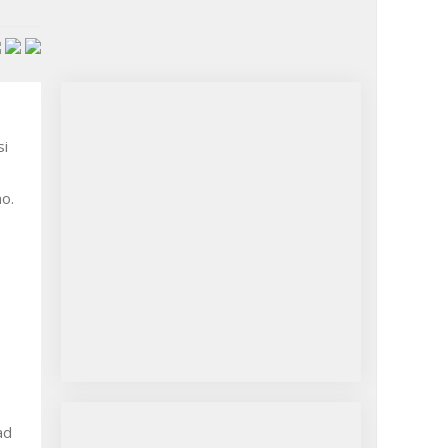
si
no.
ad