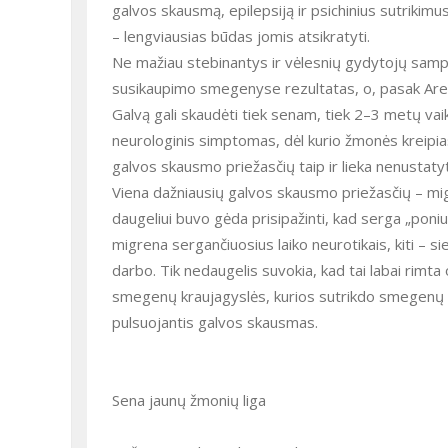
galvos skausmą, epilepsiją ir psichinius sutrikimu
– lengviausias būdas jomis atsikratyti.
Ne mažiau stebinantys ir vėlesnių gydytojų sampr
susikaupimo smegenyse rezultatas, o, pasak Are
Galvą gali skaudėti tiek senam, tiek 2–3 metų vai
neurologinis simptomas, dėl kurio žmonės kreipiasi
galvos skausmo priežasčių taip ir lieka nenustaty
Viena dažniausių galvos skausmo priežasčių – migre
daugeliui buvo gėda prisipažinti, kad serga „poniu
migrena sergančiuosius laiko neurotikais, kiti – sie
darbo. Tik nedaugelis suvokia, kad tai labai rimt
smegenų kraujagyslės, kurios sutrikdo smegenų apr
pulsuojantis galvos skausmas.
Sena jaunų žmonių liga