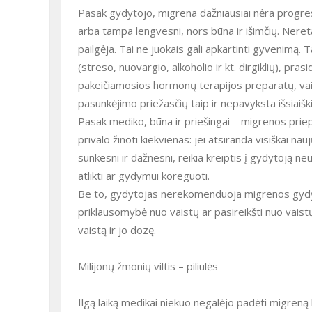
Pasak gydytojo, migrena dažniausiai nėra progre
arba tampa lengvesni, nors būna ir išimčių. Nereta
pailgėja. Tai ne juokais gali apkartinti gyvenimą.
(streso, nuovargio, alkoholio ir kt. dirgiklių), pr
pakeičiamosios hormonų terapijos preparatų, vai
pasunkėjimo priežasčių taip ir nepavyksta išsiaiški
Pasak mediko, būna ir priešingai – migrenos priepu
privalo žinoti kiekvienas: jei atsiranda visiškai 
sunkesni ir dažnesni, reikia kreiptis į gydytoją ne
atlikti ar gydymui koreguoti.
Be to, gydytojas nerekomenduoja migrenos gydyti
priklausomybė nuo vaistų ar pasireikšti nuo vaist
vaistą ir jo dozę.
Milijonų žmonių viltis – piliulės
Ilgą laiką medikai niekuo negalėjo padėti migreną