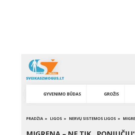
GYVENIMO BŪDAS
GROŽIS
PRADŽIA »
LIGOS »
NERVŲ SISTEMOS LIGOS »
MIGRE
MIGRENA – NE TIK „PONIUČIŲ“