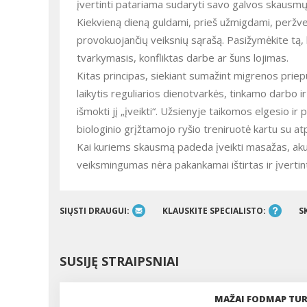
įvertinti patariama sudaryti savo galvos skausmų
Kiekvieną dieną guldami, prieš užmigdami, peržve
provokuojančių veiksnių sąrašą. Pasižymėkite tą, k
tvarkymasis, konfliktas darbe ar šuns lojimas.
Kitas principas, siekiant sumažint migrenos prie
laikytis reguliarios dienotvarkės, tinkamo darbo ir
išmokti jį „įveikti“. Užsienyje taikomos elgesio ir
biologinio grįžtamojo ryšio treniruotė kartu su at
Kai kuriems skausmą padeda įveikti masažas, aku
veiksmingumas nėra pakankamai ištirtas ir įvertin
SIŲSTI DRAUGUI:
KLAUSKITE SPECIALISTO:
S
SUSIJĘ STRAIPSNIAI
MAŽAI FODMAP TUR