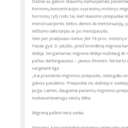
Dažnai su galvos skausmų kamuojamais pacientais su
hormonų koncentracijos svyravimų moterys migren
hormonų ryšį rodo tai, kad skausmo priepuoliai da
menstruacijomis: kelios dienos iki menstruacijų, jų
nėštumo laikotarpiu ar po menopauzės.
Vien per praėjusius metus JAV 18 proc. moterų ir
Pasak gyd. D. Jatužio, prieš brendimą migrena ka
didėja. Sergamumas migrena didėja maždaug iki 40
pačius darbingiausius – jaunus žmones. Nė karto 
varginanti liga.
„Kai prasideda migrenos priepuolis, nebegaliu nei 
galvos pasukimo. Priepuoliai vis dažnėja ir sunkė
Jurga. Laimei, daugumai pacientų migrenos priepuo
nuskausminamųjų vaistų dėka.
Migreną pažinti nėra sunku
Manoma, kad pagrindinė migrenos priepuolio priežas