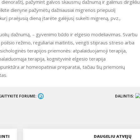
 dienoraštį, pažymint galvos skausmų dažnumą ir galimus dirgikliu
lkite dienyne pažymėtų dažniausiai migrenos priepuolį
urį praėjusią dieną įtarėte galėjusį sukelti migreną, pvz.,
puolių dažnumą, – gyvenimo būdo ir elgesio modeliavimas. Svarbu
 poilsio režimo, reguliariai maitintis, vengti stipraus streso arba
 psichologinės terapijos priemonės: atpalaiduojamoji terapija,
palaiduomąja terapija, kognityvinė elgesio terapija
punktūra ar homeopatiniai preparatai, tačiau šių priemonių
tas.
KAITYKITE FORUME:
DALINTIS:
INTI
DAUGELIU ATVEJŲ