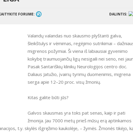
KAITYKITE FORUME:
DALINTIS:
Valandų valandas nuo skausmo plyštanti galva,
šleikštulys ir vėmimas, regėjimo sutrikimai – dažniau
migrenos požymiai. Ši viena iš labiausiai gyvenimo
kokybę traumuojančių ligų nesigaili nei seno, nei jau
Pasak Santariškių klinikų Neurologijos centro doc.
Daliaus Jatužio, įvairių tyrimų duomenimis, migrena
serga apie 12–20 proc. visų žmonių.
Kitas galite būti jūs?
Galvos skausmas yra toks pat senas, kaip ir pati
žmonija. Jau 7000 metų prieš mūsų erą aptinkamos
ijos, t.y. skylės išgręžimo kaukolėje, – žymės. Žmonės tikėjo, k