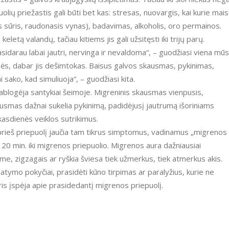
puolių priežastis gali būti bet kas: stresas, nuovargis, kai kurie mai
is sūris, raudonasis vynas), badavimas, alkoholis, oro permainos.
tą valandų, tačiau kitiems jis gali užsitęsti iki trijų parų.
darau labai jautri, nervinga ir nevaldoma“, – guodžiasi viena mū
sės, dabar jis dešimtokas. Baisus galvos skausmas, pykinimas,
 sako, kad simuliuoja“, – guodžiasi kita.
 pablogėja santykiai šeimoje. Migreninis skausmas vienpusis,
kausmas dažnai sukelia pykinimą, padidėjusį jautrumą išoriniams
kasdienės veiklos sutrikimus.
rieš priepuolį jaučia tam tikrus simptomus, vadinamus „migrenos
 20 min. iki migrenos priepuolio. Migrenos aura dažniausiai
ėme, zigzagais ar ryškia šviesa tiek užmerkus, tiek atmerkus akis.
matymo pokyčiai, prasidėti kūno tirpimas ar paralyžius, kurie ne
is įspėja apie prasidedantį migrenos priepuolį.