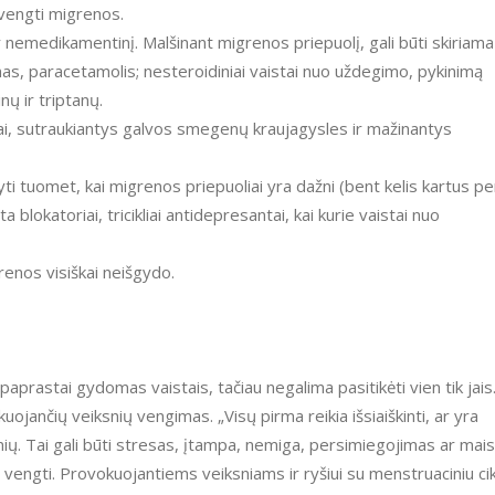
švengti migrenos.
emedikamentinį. Malšinant migrenos priepuolį, gali būti skiriama
rinas, paracetamolis; nesteroidiniai vaistai nuo uždegimo, pykinimą
nų ir triptanų.
tai, sutraukiantys galvos smegenų kraujagysles ir mažinantys
yti tuomet, kai migrenos priepuoliai yra dažni (bent kelis kartus pe
blokatoriai, tricikliai antidepresantai, kai kurie vaistai nuo
renos visiškai neišgydo.
paprastai gydomas vaistais, tačiau negalima pasitikėti vien tik jais
ančių veiksnių vengimas. „Visų pirma reikia išsiaiškinti, ar yra
nių. Tai gali būti stresas, įtampa, nemiga, persimiegojimas ar mai
 jo vengti. Provokuojantiems veiksniams ir ryšiui su menstruaciniu ci