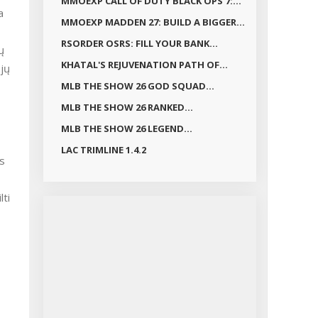
MMOEXP CALL OF DUTY BLACK OPS 7:...
a
MMOEXP MADDEN 27: BUILD A BIGGER...
RSORDER OSRS: FILL YOUR BANK...
ų
KHATAL'S REJUVENATION PATH OF...
ųjų
MLB THE SHOW 26 GOD SQUAD...
MLB THE SHOW 26 RANKED...
MLB THE SHOW 26 LEGEND...
LAC TRIMLINE 1.4.2
ms
ti