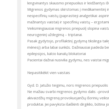
lengvinantys skausmo priepuolius ir leidžiantys i
Migrenos gydymas skirstomas į medikamentinį ir n
nespecifinių vaistų (paprastieji analgetikai: aspi
mažinantys vaistai) ir specifinių vaistų – ergotami
Veiksmingiausiai migrenos priepuolį slopina vais
neurogeninį uždegimą – triptanai.
Pasak gydytojo, profilaktinį gydymą tikslinga taik
mėnesį) arba labai sunkūs. Dažniausiai padeda beta 
epilepsijos, kalcio kanalų blokatoriai
Pacientai dažnai nusivilia gydymu, nes vaistai mig
Nepasitikėkit vien vaistais
Gyd. D. Jatužio teigimu, nors migrenos priepuolis 
Ne mažiau svarbi migrenos gydymo dalis –provokuoj
akivaizdžių migreną provokuojančių išorinių veiks
produktai. Jei pavyksta išaiškinti dirgiklio, būtina