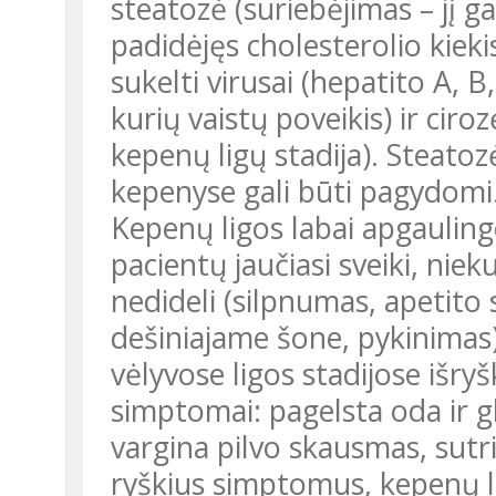
steatozė (suriebėjimas – jį ga
padidėjęs cholesterolio kiekis
sukelti virusai (hepatito A, B, 
kurių vaistų poveikis) ir ciro
kepenų ligų stadija). Steatozė
kepenyse gali būti pagydomi
Kepenų ligos labai apgaulin
pacientų jaučiasi sveiki, nie
nedideli (silpnumas, apetito
dešiniajame šone, pykinimas) 
vėlyvose ligos stadijose išr
simptomai: pagelsta oda ir gl
vargina pilvo skausmas, sutr
ryškius simptomus, kepenų li