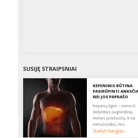
SUSIJĘ STRAIPSNIAI
KEPENIMIS BŪTINA
PASIRŪPINTI ANKSČI
NEI JOS PAPRAŠO
Kepenų ligos – viena iš
dešimties pagrindinių
mirties priežasčių. Ir tai
nenuostabu, nes
gyvename nesveikai, o
Skaityti daugiau
visus žalingus produktu