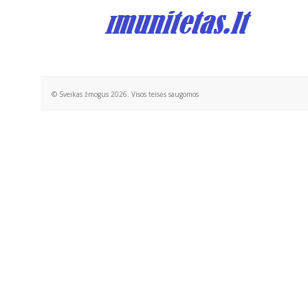
© Sveikas žmogus 2026. Visos teisės saugomos