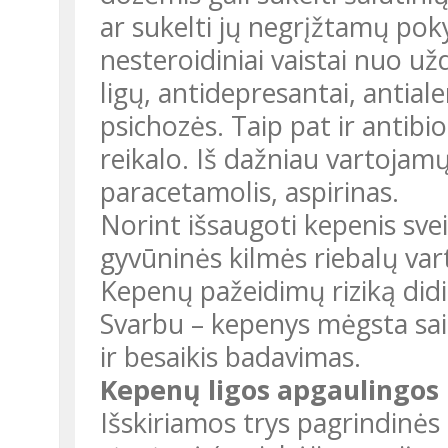
ar sukelti jų negrįžtamų pok
nesteroidiniai vaistai nuo u
ligų, antidepresantai, antiale
psichozės. Taip pat ir antibi
reikalo. Iš dažniau vartojam
paracetamolis, aspirinas.
Norint išsaugoti kepenis sve
gyvūninės kilmės riebalų var
Kepenų pažeidimų riziką didi
Svarbu – kepenys mėgsta saik
ir besaikis badavimas.
Kepenų ligos apgaulingos
Išskiriamos trys pagrindinės