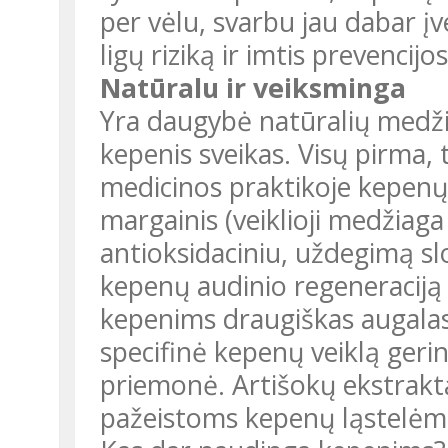
per vėlu, svarbu jau dabar į
ligų riziką ir imtis prevencijos
Natūralu ir veiksminga
Yra daugybė natūralių medžiag
kepenis sveikas. Visų pirma, 
medicinos praktikoje kepenų
margainis (veiklioji medžiaga 
antioksidaciniu, uždegimą s
kepenų audinio regeneraciją 
kepenims draugiškas augalas 
specifinė kepenų veiklą gerin
priemonė. Artišokų ekstrak
pažeistoms kepenų ląstelėms 