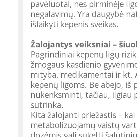
pavėluotai, nes pirminėje ligo
negalavimų. Yra daugybė nat
išlaikyti kepenis sveikas.
Žalojantys veiksniai – šiu
Pagrindiniai kepenų ligų rizik
žmogaus kasdienio gyvenimo 
mityba, medikamentai ir kt. 
kepenų ligoms. Be abejo, iš 
nukenksminti, tačiau, ilgiau
sutrinka.
Kita žalojanti priežastis – k
metabolizuojamų vaistų varto
dozėmis gali sukelti šalutini