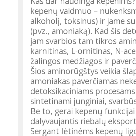
Kas dar naudinga kepenims? 
kepenų vaidmuo – nukenksmin
alkoholį, toksinus) ir jame 
(pvz., amoniaką). Kad šis det
jam svarbios tam tikros amino
karnitinas, L-ornitinas, N-ace
žalingos medžiagos ir paver
Šios aminorūgštys veikia šla
amoniakas paverčiamas neke
detoksikaciniams procesams s
sintetinami junginiai, svarbū
Be to, gerai kepenų funkcija
dalyvaujantis riebalų eksport
Sergant lėtinėms kepenų lig