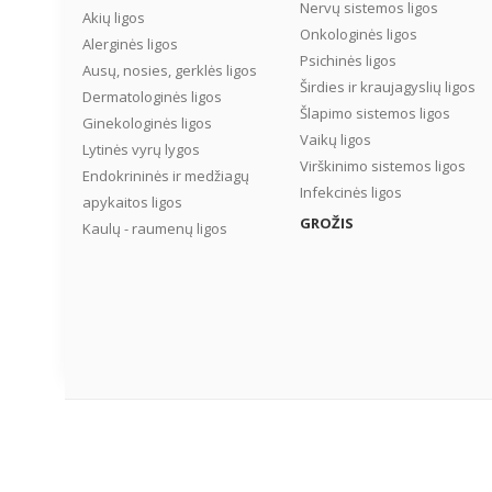
Nervų sistemos ligos
Akių ligos
Onkologinės ligos
Alerginės ligos
Psichinės ligos
Ausų, nosies, gerklės ligos
Širdies ir kraujagyslių ligos
Dermatologinės ligos
Šlapimo sistemos ligos
Ginekologinės ligos
Vaikų ligos
Lytinės vyrų lygos
Virškinimo sistemos ligos
Endokrininės ir medžiagų
Infekcinės ligos
apykaitos ligos
GROŽIS
Kaulų - raumenų ligos