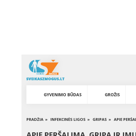
GYVENIMO BŪDAS
GROŽIS
PRADŽIA »
INFEKCINĖS LIGOS »
GRIPAS »
APIE PERŠA
APIE PERŠALIMĄ, GRIPĄ IR I