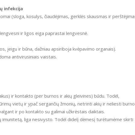
ų infekcija
tomai (sloga, kosulys, čiaudėjimas, gerklės skausmas ir perštėjima
engvesni ir ligos eiga paprastai lengvesnė.
s, jeigu ir būna, dažniau apsiriboja kvėpavimo organais).
ma antivirusiniais vaistais.
kus) ir kontakto (per burnos ir akių gleivines) būdu. Todėl,
imų vietų ir ypač sergančių žmonių, netrinti akių ir neliesti burn
algant ir po kontakto su galimai užkrėstais daiktais.
prų imunitetą, liga nesivysto. Todėl didelį dėmesį turėtumėme skirti