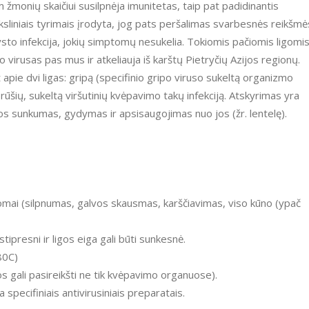
žmonių skaičiui susilpnėja imunitetas, taip pat padidinantis
oksliniais tyrimais įrodyta, jog pats peršalimas svarbesnės reikšmė
vysto infekcija, jokių simptomų nesukelia. Tokiomis pačiomis ligomi
po virusas pas mus ir atkeliauja iš karštų Pietryčių Azijos regionų.
 apie dvi ligas: gripą (specifinio gripo viruso sukeltą organizmo
0 rūšių, sukeltą viršutinių kvėpavimo takų infekciją. Atskyrimas yra
ligos sunkumas, gydymas ir apsisaugojimas nuo jos (žr. lentelę).
mai (silpnumas, galvos skausmas, karščiavimas, viso kūno (ypač
ipresni ir ligos eiga gali būti sunkesnė.
80C)
s gali pasireikšti ne tik kvėpavimo organuose).
specifiniais antivirusiniais preparatais.