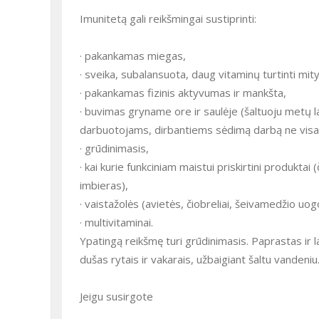
Imunitetą gali reikšmingai sustiprinti:
· pakankamas miegas,
· sveika, subalansuota, daug vitaminų turtinti mit
· pakankamas fizinis aktyvumas ir mankšta,
· buvimas gryname ore ir saulėje (šaltuoju metų la
darbuotojams, dirbantiems sėdimą darbą ne visa
· grūdinimasis,
· kai kurie funkciniam maistui priskirtini produktai 
imbieras),
· vaistažolės (avietės, čiobreliai, šeivamedžio uog
· multivitaminai.
Ypatingą reikšmę turi grūdinimasis. Paprastas ir 
dušas rytais ir vakarais, užbaigiant šaltu vandeniu
Jeigu susirgote