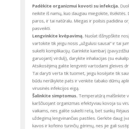
Padėkite organizmui kovoti su infekcija.
Duoki
neikite iš namų, kuo daugiau miegokite, ilsėkitės
paros, ir tai natūralu. Miegas ir poilsis padidina o
pasveikti.
Lengvinkite kvėpavimą.
Nuolat iššnypškite nos
vartokite tik jeigu nosis „užgulusi sausai“ ir tai ju
sukelti komplikacijų. Garinkite kambarį (pavyzdžiu
garuojantį virdulį), darykite inhaliacijas (su eukalip
Atsikosėjimą galite lengvinti vartodami gleives drė
Tai daryti verta tik tuomet, jeigu kosėjate tik sausa
būdu nerūkykite pats ir venkite tabako dūmų aplink
virusinės infekcijos eigą.
Šalinkite simptomus.
Temperatūrą malšinkite va
karščiuojant organizmas efektyviau kovoja su virusi
vaikams, nes galite sukelti retą, bet sunkų Rėjau
uždegimą lengvinančias pastiles. Gerkite daug įva
kavos ir kofeino turinčių gėrimų, nes jie gali sust