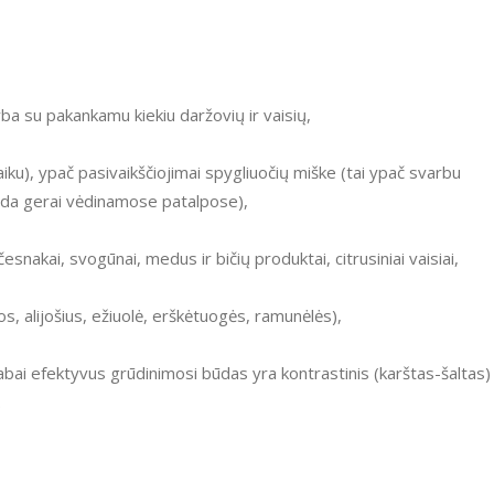
yba su pakankamu kiekiu daržovių ir vaisių,
iku), ypač pasivaikščiojimai spygliuočių miške (tai ypač svarbu
da gerai vėdinamose patalpose),
(česnakai, svogūnai, medus ir bičių produktai, citrusiniai vaisiai,
os, alijošius, ežiuolė, erškėtuogės, ramunėlės),
labai efektyvus grūdinimosi būdas yra kontrastinis (karštas-šaltas)
.