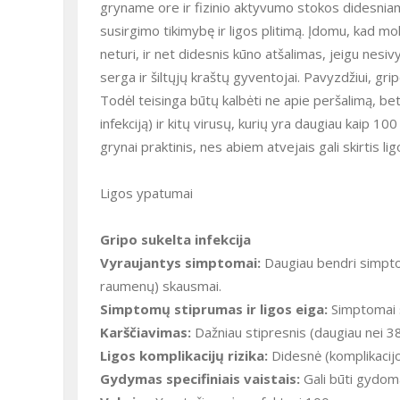
gryname ore ir fizinio aktyvumo stokos didesniam 
susirgimo tikimybę ir ligos plitimą. Įdomu, kad m
neturi, ir net didesnis kūno atšalimas, jeigu nesi
serga ir šiltųjų kraštų gyventojai. Pavyzdžiui, gri
Todėl teisinga būtų kalbėti ne apie peršalimą, bet
infekciją) ir kitų virusų, kurių yra daugiau kaip 10
grynai praktinis, nes abiem atvejais gali skirtis 
Ligos ypatumai
Gripo sukelta infekcija
Vyraujantys simptomai:
Daugiau bendri simpto
raumenų) skausmai.
Simptomų stiprumas ir ligos eiga:
Simptomai st
Karščiavimas:
Dažniau stipresnis (daugiau nei 3
Ligos komplikacijų rizika:
Didesnė (komplikacijo
Gydymas specifiniais vaistais:
Gali būti gydoma 