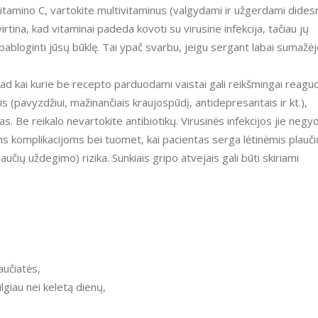
itamino C, vartokite multivitaminus (valgydami ir užgerdami dides
virtina, kad vitaminai padeda kovoti su virusine infekcija, tačiau jų
pabloginti jūsų būklę. Tai ypač svarbu, jeigu sergant labai sumažė
kad kai kurie be recepto parduodami vaistai gali reikšmingai reaguo
s (pavyzdžiui, mažinančiais kraujospūdį, antidepresantais ir kt.),
jas. Be reikalo nevartokite antibiotikų. Virusinės infekcijos jie negy
ėms komplikacijoms bei tuomet, kai pacientas serga lėtinėmis plauči
čių uždegimo) rizika. Sunkiais gripo atvejais gali būti skiriami
aučiatės,
ilgiau nei keletą dienų,