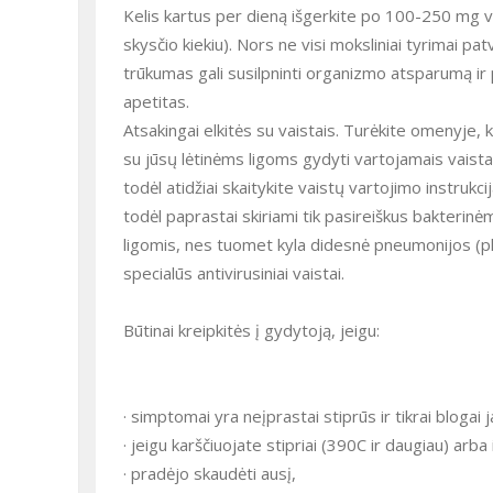
Kelis kartus per dieną išgerkite po 100-250 mg v
skysčio kiekiu). Nors ne visi moksliniai tyrimai pat
trūkumas gali susilpninti organizmo atsparumą ir 
apetitas.
Atsakingai elkitės su vaistais. Turėkite omenyje, 
su jūsų lėtinėms ligoms gydyti vartojamais vaistai
todėl atidžiai skaitykite vaistų vartojimo instrukci
todėl paprastai skiriami tik pasireiškus bakterin
ligomis, nes tuomet kyla didesnė pneumonijos (plau
specialūs antivirusiniai vaistai.
Būtinai kreipkitės į gydytoją, jeigu:
· simptomai yra neįprastai stiprūs ir tikrai blogai j
· jeigu karščiuojate stipriai (390C ir daugiau) arba 
· pradėjo skaudėti ausį,