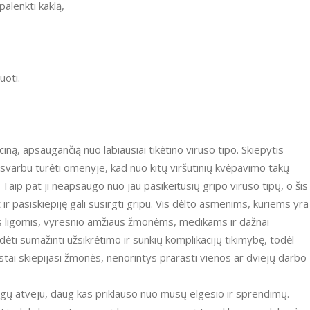
palenkti kaklą,
uoti.
ą, apsaugančią nuo labiausiai tikėtino viruso tipo. Skiepytis
varbu turėti omenyje, kad nuo kitų viršutinių kvėpavimo takų
 Taip pat ji neapsaugo nuo jau pasikeitusių gripo viruso tipų, o šis
ir pasiskiepiję gali susirgti gripu. Vis dėlto asmenims, kuriems yra
is ligomis, vyresnio amžiaus žmonėms, medikams ir dažnai
dėti sumažinti užsikrėtimo ir sunkių komplikacijų tikimybę, todėl
ai skiepijasi žmonės, nenorintys prarasti vienos ar dviejų darbo
o ligų atveju, daug kas priklauso nuo mūsų elgesio ir sprendimų.