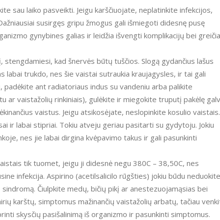
te sau laiko pasveikti. Jeigu karščiuojate, neplatinkite infekcijos,
. Dažniausiai susirgęs gripu žmogus gali išmiegoti didesnę pusę
rganizmo gynybines galias ir leidžia išvengti komplikacijų bei greiči
į, stengdamiesi, kad šnervės būtų tuščios. Slogą gydančius lašus
ms labai trukdo, nes šie vaistai sutraukia kraujagysles, ir tai gali
i, padėkite ant radiatoriaus indus su vandeniu arba palikite
tu ar vaistažolių rinkiniais), gulėkite ir miegokite truputį pakėlę galv
kinančius vaistus. Jeigu atsikosėjate, neslopinkite kosulio vaistais.
i ir labai stipriai. Tokiu atveju geriau pasitarti su gydytoju. Jokiu
oje, nes jie labai dirgina kvėpavimo takus ir gali pasunkinti
istais tik tuomet, jeigu ji didesnė negu 380C – 38,50C, nes
ne infekcija. Aspirino (acetilsalicilo rūgšties) jokiu būdu neduokit
s sindromą. Čiulpkite medų, bičių pikį ar anestezuojamąsias bei
irių karštų, simptomus mažinančių vaistažolių arbatų, tačiau venki
iprinti skysčių pasišalinimą iš organizmo ir pasunkinti simptomus.