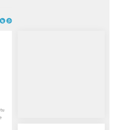
etu
e