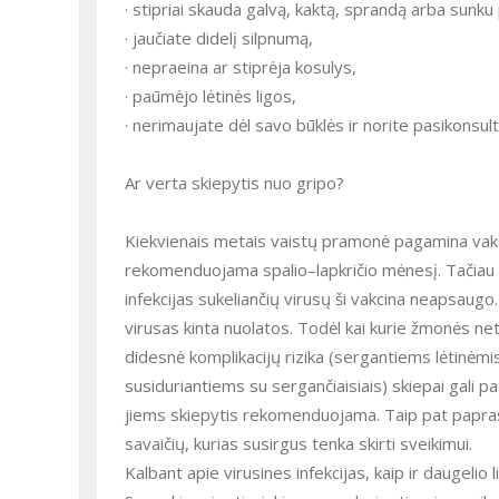
· stipriai skauda galvą, kaktą, sprandą arba sunku 
· jaučiate didelį silpnumą,
· nepraeina ar stiprėja kosulys,
· paūmėjo lėtinės ligos,
· nerimaujate dėl savo būklės ir norite pasikonsult
Ar verta skiepytis nuo gripo?
Kiekvienais metais vaistų pramonė pagamina vakcin
rekomenduojama spalio–lapkričio mėnesį. Tačiau s
infekcijas sukeliančių virusų ši vakcina neapsaugo.
virusas kinta nuolatos. Todėl kai kurie žmonės net 
didesnė komplikacijų rizika (sergantiems lėtinėm
susiduriantiems su sergančiaisiais) skiepai gali pa
jiems skiepytis rekomenduojama. Taip pat paprast
savaičių, kurias susirgus tenka skirti sveikimui.
Kalbant apie virusines infekcijas, kaip ir daugeli