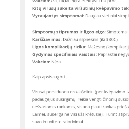
Vakcina:
Yra, tačiau nėra efektyvi 100 proc.
Kitų virusų sukelta viršutinių kvėpavimo tak
Vyraujantys simptomai:
Daugiau vietiniai simp
Simptomų stiprumas ir ligos eiga:
Simptomai l
Karščiavimas:
Dažniau silpnesnis (iki 380C).
Ligos komplikacijų rizika:
Mažesnė (komplikacijo
Gydymas specifiniais vaistais:
Paprastai negydo
Vakcina:
Nėra.
Kaip apsisaugoti
Virusai persiduoda oro-lašeliniu (per kvėpavimo ta
padaugėjus susirgimų, reikia vengti žmonių susibūr
nešvariomis rankomis, visada plauti rankas prieš v
Laimei, suserga ne visi užsikrėtusieji. Turint sti
savo imuniteto stiprinimui.