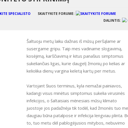
SKAITYKITE FORUME:
DALINTIS:
Šaltuoju metų laiku dažnas iš mūsų peršąlame ar
susergame gripu. Taip mes vadiname slogavimą,
kosėjimą, karščiavimą ir kitus panašius simptomus
sukeliančias ligas, kurie daugelį žmonių po kelias ar
keliolika dienų vargina keletą kartų per metus.
Vartojant šiuos terminus, kyla nemažai painiavos,
kadangi visus minėtus simptomus sukelia virusinės
infekcijos, o šaltaisiais mėnesiais mūsų klimato
juostoje jos padažnėja tik todėl, kad žmonės tuo m
daugiau būna patalpose ir infekcija lengviau plinta. B
to, tuo metu dėl pablogėjusios mitybos, nebuvimo