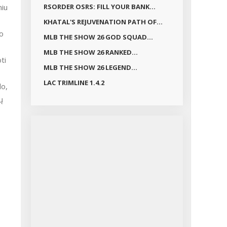
niu
RSORDER OSRS: FILL YOUR BANK...
KHATAL'S REJUVENATION PATH OF...
jo
MLB THE SHOW 26 GOD SQUAD...
MLB THE SHOW 26 RANKED...
ti
MLB THE SHOW 26 LEGEND...
LAC TRIMLINE 1.4.2
do,
ų