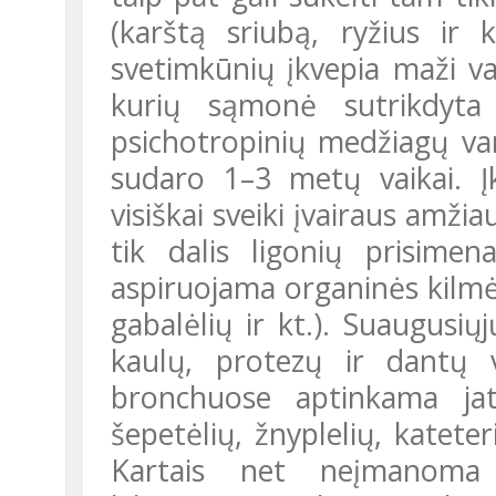
(karštą sriubą, ryžius ir 
svetimkūnių įkvepia maži v
kurių sąmonė sutrikdyta
psichotropinių medžiagų var
sudaro 1–3 metų vaikai. Įk
visiškai sveiki įvairaus amž
tik dalis ligonių prisimen
aspiruojama organinės kilmė
gabalėlių ir kt.). Suaugusi
kaulų, protezų ir dantų va
bronchuose aptinkama jat
šepetėlių, žnyplelių, katete
Kartais net neįmanoma n