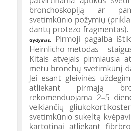
patvirtinama aptikus svet
bronchoskopiją ar pama
svetimkūnio požymių (priklau
dantų protezo fragmentas).
Pirmoji pagalba ištik
Gydymas.
Heimlicho metodas – staigus
Kitais atvejais pirmiausia 
metu bronchų svetimkūnį daž
Jei esant gleivinės uždegi
atliekant pirmąją bro
rekomenduojama 2–5 dienoms
veikiančių gliukokortikost
svetimkūnio sukeltą kvėpav
kartotinai atliekant fibrbr