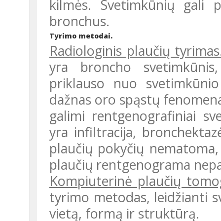
kilmės. Svetimkūnių gali p
bronchus.
Tyrimo metodai.
Radiologinis plaučių tyrimas
yra broncho svetimkūnis, d
priklauso nuo svetimkūnio
dažnas oro spąstų fenomenas
galimi rentgenografiniai s
yra infiltracija, bronchektaz
plaučių pokyčių nematoma, 
plaučių rentgenograma nepa
Kompiuterinė plaučių tomo
tyrimo metodas, leidžianti sv
vietą, formą ir struktūrą.