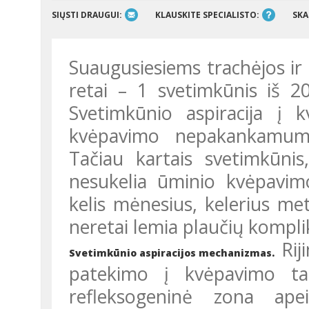
SIŲSTI DRAUGUI:
KLAUSKITE SPECIALISTO:
SKA
Suaugusiesiems trachėjos ir bronchų svetimkūnių diagnozuojama
retai – 1 svetimkūnis iš 2
Svetimkūnio aspiracija į 
kvėpavimo nepakankamumą
Tačiau kartais svetimkūnis
nesukelia ūminio kvėpavim
kelis mėnesius, kelerius me
neretai lemia plaučių kompli
Rij
Svetimkūnio aspiracijos mechanizmas.
patekimo į kvėpavimo tak
refleksogeninė zona apei