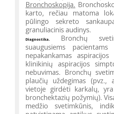
Bronchoskopija.
Bronchoskop
karto, rečiau matoma lok
pūlingo sekreto sankaup
granuliacinis audinys.
Bronchų svetimk
Diagnostika.
suaugusiems pacientams
nepakankamas aspiracijos 
klinikinių aspiracijos sim
nebuvimas. Bronchų svetimk
plaučių uždegimas (pvz., a
vietoje girdėti karkalų, yr
bronchektazių požymių). Visa
medžio svetimkūnis, indi