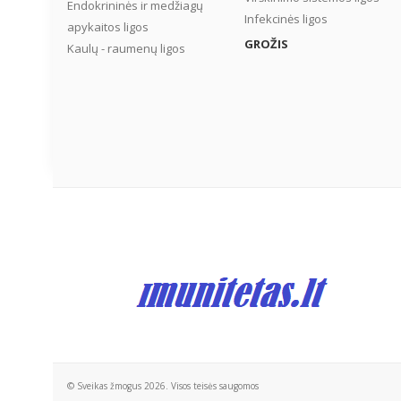
Endokrininės ir medžiagų
Infekcinės ligos
apykaitos ligos
GROŽIS
Kaulų - raumenų ligos
© Sveikas žmogus 2026. Visos teisės saugomos