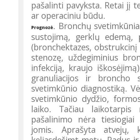
pašalinti pavyksta. Retai jį
ar operaciniu būdu.
. Bronchų svetimkūniai 
Prognozė
sustojimą, gerklų edemą, p
(bronchektazes, obstrukcinį
stenozę, uždegiminius bron
infekciją, kraujo iškosėjim
granuliacijos ir broncho 
svetimkūnio diagnostiką. Vė
svetimkūnio dydžio, formos
laiko. Tačiau laikotarpi
pašalinimo nėra tiesiogiai
jomis. Aprašyta atvejų,
keliasdešimt metų. Radus ir 