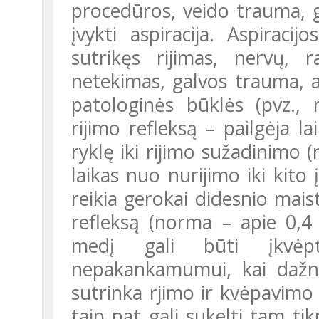
procedūros, veido trauma, gas
įvykti aspiracija. Aspirac
sutrikęs rijimas, nervų, 
netekimas, galvos trauma, al
patologinės būklės (pvz.,
rijimo refleksą – pailgėja l
ryklę iki rijimo sužadinimo 
laikas nuo nurijimo iki kit
reikia gerokai didesnio maist
refleksą (norma – apie 0,4
medį gali būti įkvėp
nepakankamumui, kai dažna
sutrinka rjimo ir kvėpavimo 
taip pat gali sukelti tam ti