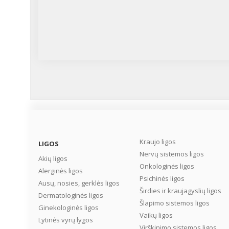
Kraujo ligos
LIGOS
Nervų sistemos ligos
Akių ligos
Onkologinės ligos
Alerginės ligos
Psichinės ligos
Ausų, nosies, gerklės ligos
Širdies ir kraujagyslių ligos
Dermatologinės ligos
Šlapimo sistemos ligos
Ginekologinės ligos
Vaikų ligos
Lytinės vyrų lygos
Virškinimo sistemos ligos