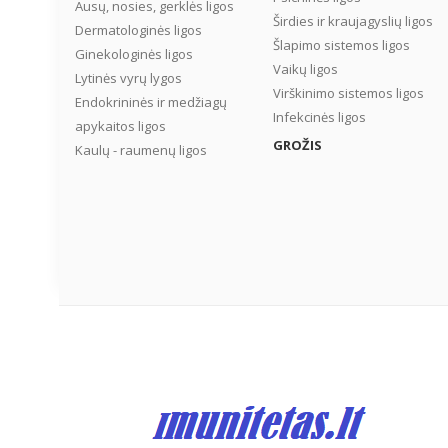
Ausų, nosies, gerklės ligos
Širdies ir kraujagyslių ligos
Dermatologinės ligos
Šlapimo sistemos ligos
Ginekologinės ligos
Vaikų ligos
Lytinės vyrų lygos
Virškinimo sistemos ligos
Endokrininės ir medžiagų
Infekcinės ligos
apykaitos ligos
GROŽIS
Kaulų - raumenų ligos