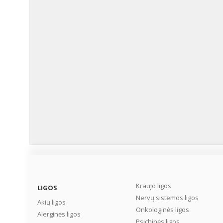
Kraujo ligos
LIGOS
Nervų sistemos ligos
Akių ligos
Onkologinės ligos
Alerginės ligos
Psichinės ligos