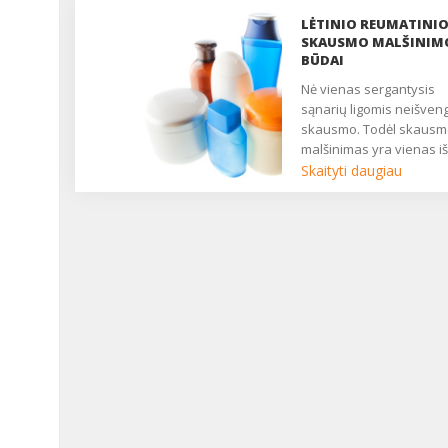
LĖTINIO REUMATINI
SKAUSMO MALŠINIM
BŪDAI
Nė vienas sergantysis
sąnarių ligomis neišven
skausmo. Todėl skausm
malšinimas yra vienas iš
svarbiausių tikslų, gyda
Skaityti daugiau
lėtines sąnarių ligas.
Sumažėjus skausmui,
padidėja ligonio aktyvu
sumažėja depresija,
nerimas, pagerėja
gyvenimo kokybė....