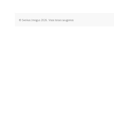
© Sveikas žmogus 2026. Visos teisės saugomos