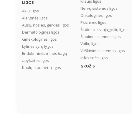
Kraujo ligos
LIGOS
Nervų sistemos ligos
Akių ligos
Onkologinės ligos
Alerginės ligos
Psichinės ligos
Ausų, nosies, gerklės ligos
Širdies ir kraujagyslių ligos
Dermatologinės ligos
Šlapimo sistemos ligos
Ginekologinės ligos
Vaikų ligos
Lytinės vyrų lygos
Virškinimo sistemos ligos
Endokrininės ir medžiagų
Infekcinės ligos
apykaitos ligos
GROŽIS
Kaulų - raumenų ligos