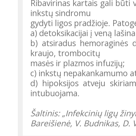
Ribavirinas kartais gali būti
inkstų sindromu
gydyti ligos pradžioje. Pato
a) detoksikacijai į veną lašin
b) atsiradus hemoraginės d
kraujo, trombocitų
masės ir plazmos infuzijų;
c) inkstų nepakankamumo at
d) hipoksijos atveju skiriam
intubuojama.
Šaltinis: „Infekcinių ligų ži
Bareišienė, V. Budnikas, D. 