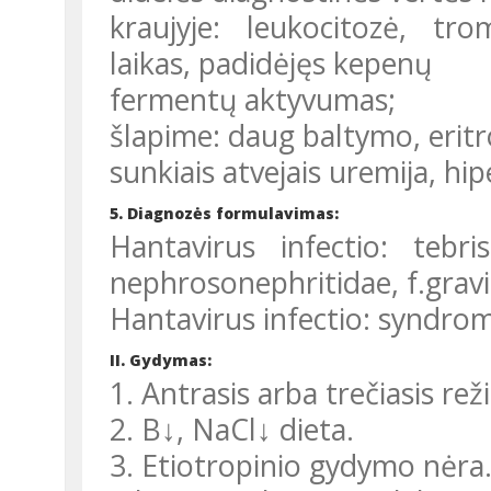
kraujyje: leukocitozė, tro
laikas, padidėjęs kepenų
fermentų aktyvumas;
šlapime: daug baltymo, eritr
sunkiais atvejais uremija, hip
5. Diagnozės formulavimas:
Hantavirus infectio: te
nephrosonephritidae, f.gravi
Hantavirus infectio: syndrom
II. Gydymas:
1. Antrasis arba trečiasis rež
2. B↓, NaCl↓ dieta.
3. Etiotropinio gydymo nėra