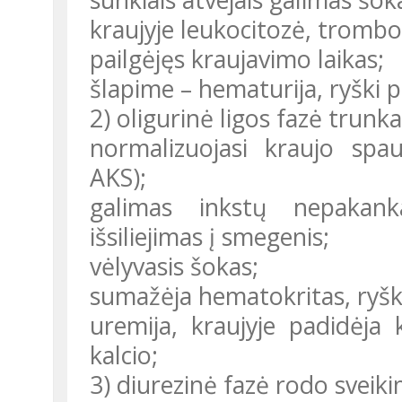
kraujyje leukocitozė, trombo
pailgėjęs kraujavimo laikas;
šlapime – hematurija, ryški p
2) oligurinė ligos fazė trunk
normalizuojasi kraujo spau
AKS);
galimas inkstų nepakan
išsiliejimas į smegenis;
vėlyvasis šokas;
sumažėja hematokritas, ryšk
uremija, kraujyje padidėja 
kalcio;
3) diurezinė fazė rodo sveik