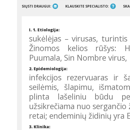
SIŲSTI DRAUGUI:
KLAUSKITE SPECIALISTO:
SKA
I. 1. Etiologija:
sukėlėjas – virusas, turinti
Žinomos kelios rūšys: H
Puumala, Sin Nombre virus, 
2. Epidemiologija:
infekcijos rezervuaras ir š
seilėmis, šlapimu, išmatomi
plinta lašeliniu būdu pe
užsikrečiama nuo sergančio 
retai; endeminių židinių yra 
3. Klinika: