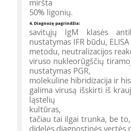
miršta
50% ligonių.
4. Diagnozę pagrindžia:
savitųjų IgM klasės ant
nustatymas IFR būdu, ELISA
metodu, neutralizacijos reak
viruso nukleorūgščių tiramoj
nustatymas PGR,
molekuline hibridizacija ir 
galima virusą išskirti iš kr
ląstelių
kultūras,
tačiau tai ilgai trunka, be to
didelės diagnostinės vertės n