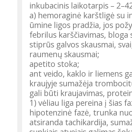
inkubacinis laikotarpis – 2–4
a) hemoraginė karštligė su 
ūmine ligos pradžia, jos požy
febrilus karščiavimas, bloga 
stiprūs galvos skausmai, sva
raumenų skausmai;
apetito stoka;
ant veido, kaklo ir liemens ga
kraujyje sumažėja trombocit
gali būti kraujavimas, protein
1) vėliau liga pereina į šias fa
hipotenzinė fazė, trunka nuo 
atsiranda tachikardija, suma
sunkiais atvejais galimas šok