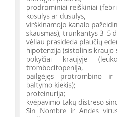
prodrominiai reiškiniai (feb
kosulys ar dusulys,
virškinamojo kanalo pažeidi
skausmas), trunkantys 3–5 d
vėliau prasideda plaučių ed
hipotenzija (sistolinis krau
pokyčiai kraujyje (leuk
trombocitopenija,
pailgėjęs protrombino ir
baltymo kiekis);
proteinurija;
kvėpavimo takų distreso sin
Sin Nombre ir Andes virus