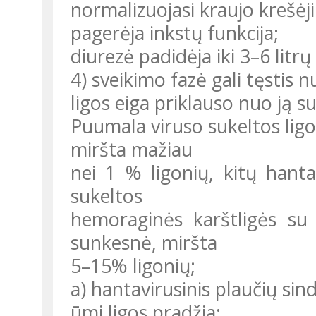
normalizuojasi kraujo krešėj
pagerėja inkstų funkcija;
diurezė padidėja iki 3–6 litrų
4) sveikimo fazė gali tęstis n
ligos eiga priklauso nuo ją su
Puumala viruso sukeltos lig
miršta mažiau
nei 1 % ligonių, kitų hant
sukeltos
hemoraginės karštligės su 
sunkesnė, miršta
5–15% ligonių;
a) hantavirusinis plaučių si
ūmi ligos pradžia;