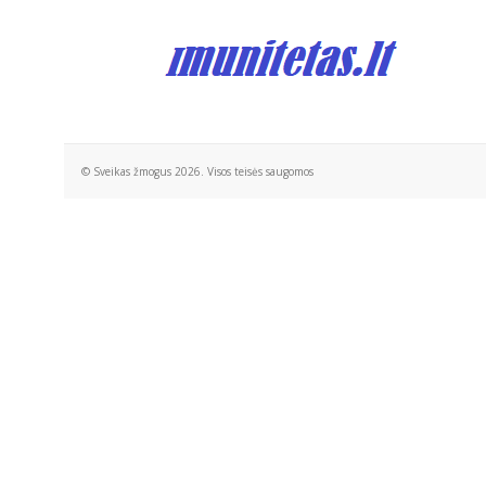
© Sveikas žmogus 2026. Visos teisės saugomos