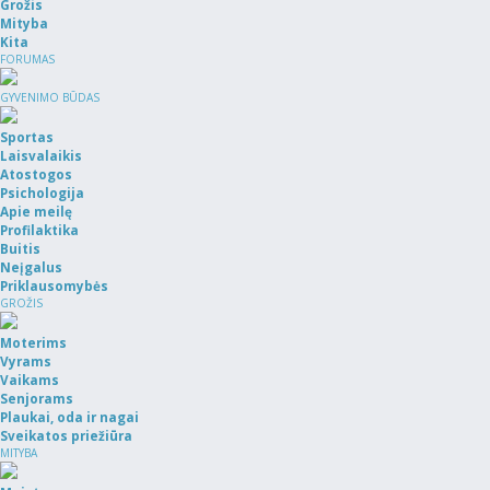
Grožis
Mityba
Kita
FORUMAS
GYVENIMO BŪDAS
Sportas
Laisvalaikis
Atostogos
Psichologija
Apie meilę
Profilaktika
Buitis
Neįgalus
Priklausomybės
GROŽIS
Moterims
Vyrams
Vaikams
Senjorams
Plaukai, oda ir nagai
Sveikatos priežiūra
MITYBA