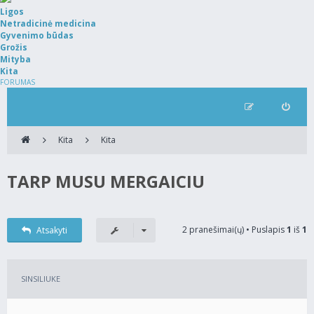
Ligos
Netradicinė medicina
Gyvenimo būdas
Grožis
Mityba
Kita
FORUMAS
Kita
Kita
TARP MUSU MERGAICIU
2 pranešimai(ų) • Puslapis
1
iš
1
Atsakyti
SINSILIUKE