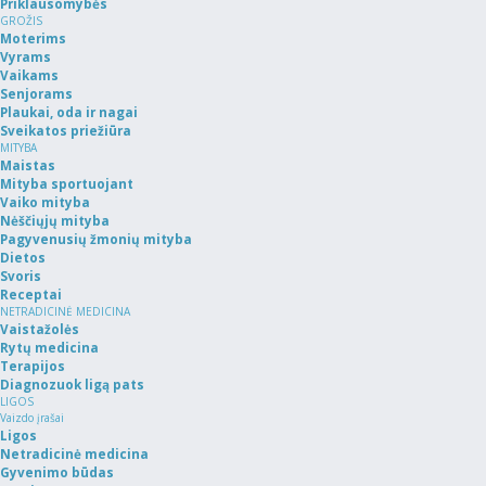
Priklausomybės
GROŽIS
Moterims
Vyrams
Vaikams
Senjorams
Plaukai, oda ir nagai
Sveikatos priežiūra
MITYBA
Maistas
Mityba sportuojant
Vaiko mityba
Nėščiųjų mityba
Pagyvenusių žmonių mityba
Dietos
Svoris
Receptai
NETRADICINĖ MEDICINA
Vaistažolės
Rytų medicina
Terapijos
Diagnozuok ligą pats
LIGOS
Vaizdo įrašai
Ligos
Netradicinė medicina
Gyvenimo būdas