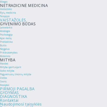
Miegas
NETRADICINĖ MEDICINA
Vaistažolės
Rytų medicina
Terapijos
VAISTAŽOLĖS
GYVENIMO BŪDAS
Laisvalaikis
Atostogos
Psichologija
Apie meilę
Profilaktika
Buitis
Neįgalus
Priklausomybės
Moterims
MITYBA
Maistas
Mityba sportuojant
Vaiko mityba
Pagyvenusių žmonių mityba
Dietos
Svoris
Receptai
PIRMOJI PAGALBA
GYDYMAS
DIAGNOSTIKA
Kontaktai
Naudojimosi taisyklės