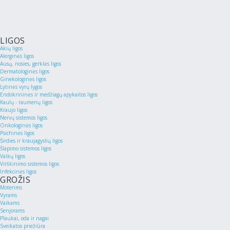
LIGOS
Akių ligos
Alerginės ligos
Ausų, nosies, gerklės ligos
Dermatologinės ligos
Ginekologinės ligos
Lytinės vyrų lygos
Endokrininės ir medžiagų apykaitos ligos
Kaulų - raumenų ligos
Kraujo ligos
Nervų sistemos ligos
Onkologinės ligos
Psichinės ligos
Širdies ir kraujagyslių ligos
Šlapimo sistemos ligos
Vaikų ligos
Virškinimo sistemos ligos
Infekcinės ligos
GROŽIS
Moterims
Vyrams
Vaikams
Senjorams
Plaukai, oda ir nagai
Sveikatos priežiūra