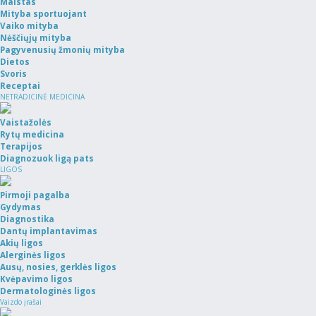
Maistas
Mityba sportuojant
Vaiko mityba
Nėščiųjų mityba
Pagyvenusių žmonių mityba
Dietos
Svoris
Receptai
NETRADICINĖ MEDICINA
Vaistažolės
Rytų medicina
Terapijos
Diagnozuok ligą pats
LIGOS
Pirmoji pagalba
Gydymas
Diagnostika
Dantų implantavimas
Akių ligos
Alerginės ligos
Ausų, nosies, gerklės ligos
Kvėpavimo ligos
Dermatologinės ligos
Vaizdo įrašai