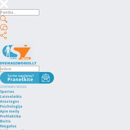
GYVENIMO BŪDAS
Sportas
Laisvalaikis
Atostogos
Psichologija
Apie meilę
Profilaktika
Buitis
Neįgalus