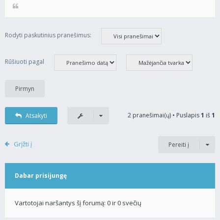
Rodyti paskutinius pranešimus:
Rūšiuoti pagal
2 pranešimai(ų) • Puslapis
1
iš
1
Atsakyti
Grįžti į
Pereiti į
Dabar prisijungę
Vartotojai naršantys šį forumą: 0 ir 0 svečių