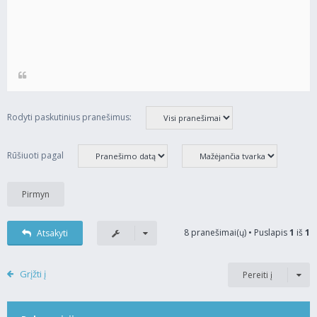
Rodyti paskutinius pranešimus:
Rūšiuoti pagal
8 pranešimai(ų) • Puslapis
1
iš
1
Atsakyti
Grįžti į
Pereiti į