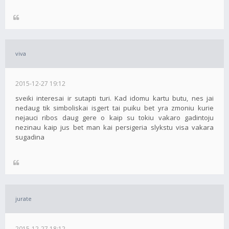
viva
2015-12-27 19:12
sveiki interesai ir sutapti turi. Kad idomu kartu butu, nes jai
nedaug tik simboliskai isgert tai puiku bet yra zmoniu kurie
nejauci ribos daug gere o kaip su tokiu vakaro gadintoju
nezinau kaip jus bet man kai persigeria slykstu visa vakara
sugadina
jurate
2015-12-27 18:12