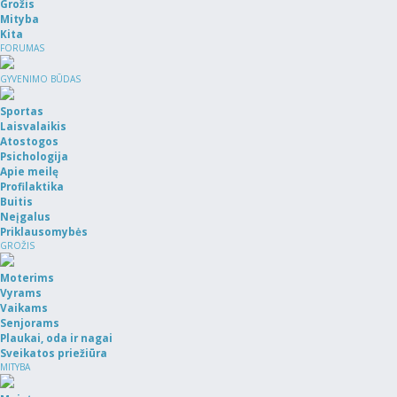
Grožis
Mityba
Kita
FORUMAS
GYVENIMO BŪDAS
Sportas
Laisvalaikis
Atostogos
Psichologija
Apie meilę
Profilaktika
Buitis
Neįgalus
Priklausomybės
GROŽIS
Moterims
Vyrams
Vaikams
Senjorams
Plaukai, oda ir nagai
Sveikatos priežiūra
MITYBA