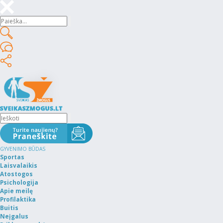
GYVENIMO BŪDAS
Sportas
Laisvalaikis
Atostogos
Psichologija
Apie meilę
Profilaktika
Buitis
Neįgalus