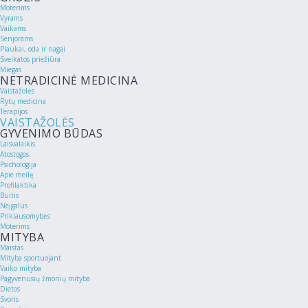
Moterims
Vyrams
Vaikams
Senjorams
Plaukai, oda ir nagai
Sveikatos priežiūra
Miegas
NETRADICINĖ MEDICINA
Vaistažolės
Rytų medicina
Terapijos
VAISTAŽOLĖS
GYVENIMO BŪDAS
Laisvalaikis
Atostogos
Psichologija
Apie meilę
Profilaktika
Buitis
Neįgalus
Priklausomybės
Moterims
MITYBA
Maistas
Mityba sportuojant
Vaiko mityba
Pagyvenusių žmonių mityba
Dietos
Svoris