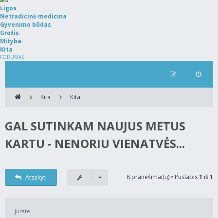
Ligos
Netradicinė medicina
Gyvenimo būdas
Grožis
Mityba
Kita
FORUMAS
Kita
Kita
GAL SUTINKAM NAUJUS METUS
KARTU - NENORIU VIENATVĖS...
8 pranešimai(ų) • Puslapis
1
iš
1
Atsakyti
jurate