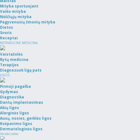
Maistas
Mityba sportuojant
Vaiko mityba
Nėščiųjų mityba
Pagyvenusių žmonių mityba
Dietos
Svoris
Receptai
NETRADICINĖ MEDICINA
Vaistažolės
Rytų medicina
Terapijos
Diagnozuok ligą pats
LIGOS
Pirmoji pagalba
Gydymas
Diagnostika
Dantų implantavimas
Akių ligos
Alerginės ligos
Ausų, nosies, gerklės ligos
Kvėpavimo ligos
Dermatologinės ligos
Vaizdo įrašai