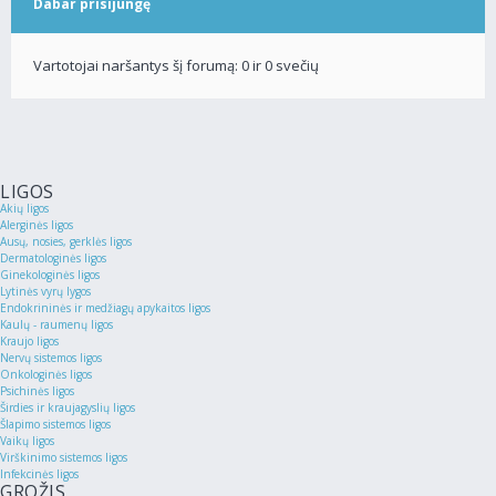
Dabar prisijungę
Vartotojai naršantys šį forumą: 0 ir 0 svečių
LIGOS
Akių ligos
Alerginės ligos
Ausų, nosies, gerklės ligos
Dermatologinės ligos
Ginekologinės ligos
Lytinės vyrų lygos
Endokrininės ir medžiagų apykaitos ligos
Kaulų - raumenų ligos
Kraujo ligos
Nervų sistemos ligos
Onkologinės ligos
Psichinės ligos
Širdies ir kraujagyslių ligos
Šlapimo sistemos ligos
Vaikų ligos
Virškinimo sistemos ligos
Infekcinės ligos
GROŽIS