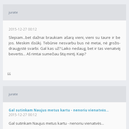
jurate
2015-12-27 00:12
Slepiam...bet dažnai braukiam ašarą vieni, vieni su taure ir be
jos. Meskim išsūkį. Tebūnie nesvarbu bus nė metai, nė grožis-
draugystė svarbi. Gal kas už? Laiko nedaug, bet ir tas vienatvėj
bevertis... Aš rimtai sumečiau šitą mintį. Kaip?
jurate
Gal sutinkam Naujus metus kartu - nenoriu vienatvės...
2015-12-27 00:12
Gal sutinkam Naujus metus kartu - nenoriu vienatvės...