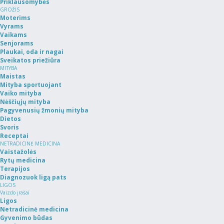
Priklausomybės
GROŽIS
Moterims
Vyrams
Vaikams
Senjorams
Plaukai, oda ir nagai
Sveikatos priežiūra
MITYBA
Maistas
Mityba sportuojant
Vaiko mityba
Nėščiųjų mityba
Pagyvenusių žmonių mityba
Dietos
Svoris
Receptai
NETRADICINĖ MEDICINA
Vaistažolės
Rytų medicina
Terapijos
Diagnozuok ligą pats
LIGOS
Vaizdo įrašai
Ligos
Netradicinė medicina
Gyvenimo būdas