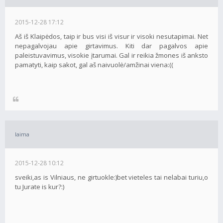
2015-12-28 17:12
Aš iš Klaipėdos, taip ir bus visi iš visur ir visoki nesutapimai. Net
nepagalvojau apie girtavimus. Kiti dar pagalvos apie
paleistuvavimus, visokie įtarumai. Gal ir reikia žmones iš anksto
pamatyti, kaip sakot, gal aš naivuolė/amžinai viena:((
laima
2015-12-28 10:12
sveiki,as is Vilniaus, ne girtuokle:)bet vieteles tai nelabai turiu,o
tu Jurate is kur?:)