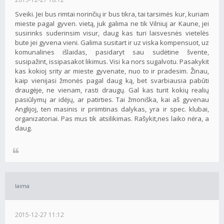
Sveiki. Jei bus rimtai norinčių ir bus tikra, tai tarsimės kur, kuriam
mieste pagal gyven. vietą, juk galima ne tik Vilniuj ar Kaune, jei
susirinks suderinsim visur, daug kas turi laisvesnės vietelės
bute jei gyvena vieni. Galima susitart ir uz viska kompensuot, uz
komunalines išlaidas, pasidaryt sau sudėtine švente,
susipažint, issipasakot likimus. Visi ka nors sugalvotu. Pasakykit
kas kokioj srity ar mieste gyvenate, nuo to ir pradesim. Žinau,
kaip vienijasi žmonės pagal daug ką, bet svarbiausia pabūti
draugėje, ne vienam, rasti draugų. Gal kas turit kokių realių
pasiūlymų ar idėjų, ar patirties. Tai žmoniška, kai aš gyvenau
Anglijoj, ten masinis ir priimtinas dalykas, yra ir spec. klubai,
organizatoriai. Pas mus tik atsilikimas. Rašykit,nes laiko nėra, a
daug.
laima
2015-12-27 11:12