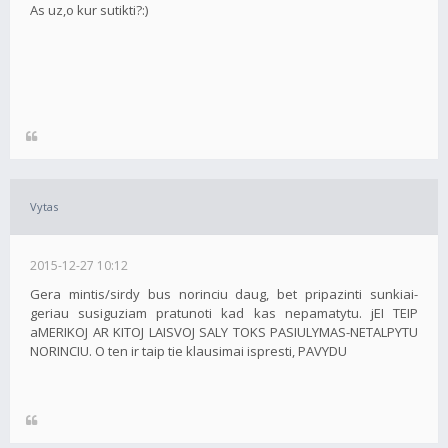
As uz,o kur sutikti?:)
Vytas
2015-12-27 10:12
Gera mintis/sirdy bus norinciu daug, bet pripazinti sunkiai-
geriau susiguziam pratunoti kad kas nepamatytu. jEI TEIP
aMERIKOJ AR KITOJ LAISVOJ SALY TOKS PASIULYMAS-NETALPYTU
NORINCIU. O ten ir taip tie klausimai ispresti, PAVYDU