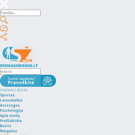
GYVENIMO BŪDAS
Sportas
Laisvalaikis
Atostogos
Psichologija
Apie meilę
Profilaktika
Buitis
Neįgalus