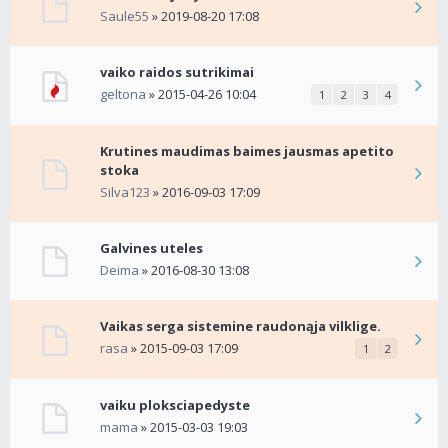
Saule55
» 2019-08-20 17:08
vaiko raidos sutrikimai
geltona
» 2015-04-26 10:04
1
2
3
4
Krutines maudimas baimes jausmas apetito
stoka
Silva123
» 2016-09-03 17:09
Galvines uteles
Deima
» 2016-08-30 13:08
Vaikas serga sistemine raudonąja vilklige.
rasa
» 2015-09-03 17:09
1
2
vaiku ploksciapedyste
mama
» 2015-03-03 19:03