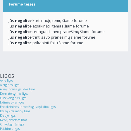
Forumo teisės
Jūs
negalite
kurti naujų temų šiame forume
Jūs
negalite
atsakinėti į temas šiame forume
Jūs
negalite
redaguoti savo pranešimų šiame forume
Jūs
negalite
trinti savo pranešimų šiame forume
Jūs
negalite
prikabinti failų šiame forume
LIGOS
Akių ligos
Alerginės ligos
Ausų, nosies, gerklės ligos
Dermatologinės ligos
Ginekologinės ligos
Lytinės vyrų lygos
Endokrininės ir medžiagų apykaitos ligos
Kaulų - raumenų ligos
Kraujo ligos
Nervų sistemos ligos
Onkologinės ligos
Psichinės ligos