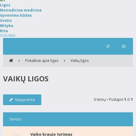
Ligos
Netradicinė medicina
Gyvenimo būdas
Grožis
Mityba
Kita
FORUMAS
Pokalbiai apie ligas
Vaikų ligos
VAIKŲ LIGOS
6 temų • Puslapis
1
iš
1
Nauja tema
Temos
Vaiko kraujo tyrimas