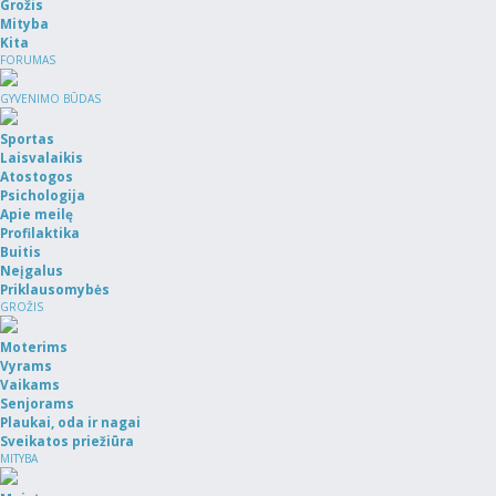
Grožis
Mityba
Kita
FORUMAS
GYVENIMO BŪDAS
Sportas
Laisvalaikis
Atostogos
Psichologija
Apie meilę
Profilaktika
Buitis
Neįgalus
Priklausomybės
GROŽIS
Moterims
Vyrams
Vaikams
Senjorams
Plaukai, oda ir nagai
Sveikatos priežiūra
MITYBA