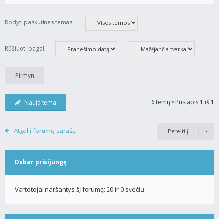
Rodyti paskutines temas:
Rūšiuoti pagal
6 temų • Puslapis
1
iš
1
Nauja tema
Atgal į forumų sąrašą
Pereiti į
Dabar prisijungę
Vartotojai naršantys šį forumą: 20 ir 0 svečių