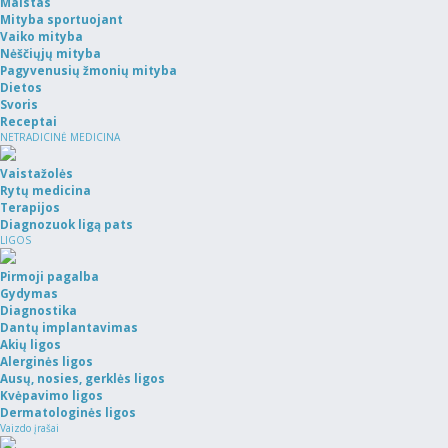
Maistas
Mityba sportuojant
Vaiko mityba
Nėščiųjų mityba
Pagyvenusių žmonių mityba
Dietos
Svoris
Receptai
NETRADICINĖ MEDICINA
Vaistažolės
Rytų medicina
Terapijos
Diagnozuok ligą pats
LIGOS
Pirmoji pagalba
Gydymas
Diagnostika
Dantų implantavimas
Akių ligos
Alerginės ligos
Ausų, nosies, gerklės ligos
Kvėpavimo ligos
Dermatologinės ligos
Vaizdo įrašai