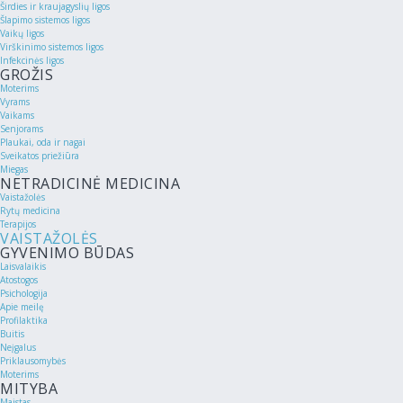
Širdies ir kraujagyslių ligos
Šlapimo sistemos ligos
Vaikų ligos
Virškinimo sistemos ligos
Infekcinės ligos
GROŽIS
Moterims
Vyrams
Vaikams
Senjorams
Plaukai, oda ir nagai
Sveikatos priežiūra
Miegas
NETRADICINĖ MEDICINA
Vaistažolės
Rytų medicina
Terapijos
VAISTAŽOLĖS
GYVENIMO BŪDAS
Laisvalaikis
Atostogos
Psichologija
Apie meilę
Profilaktika
Buitis
Neįgalus
Priklausomybės
Moterims
MITYBA
Maistas