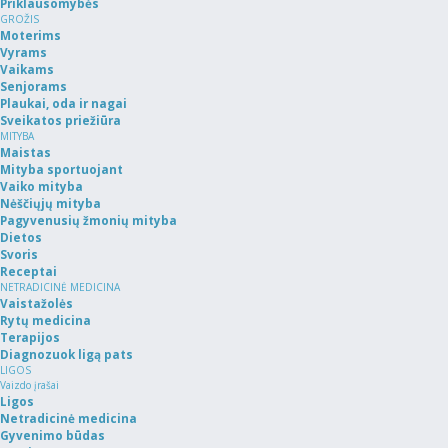
Priklausomybės
GROŽIS
Moterims
Vyrams
Vaikams
Senjorams
Plaukai, oda ir nagai
Sveikatos priežiūra
MITYBA
Maistas
Mityba sportuojant
Vaiko mityba
Nėščiųjų mityba
Pagyvenusių žmonių mityba
Dietos
Svoris
Receptai
NETRADICINĖ MEDICINA
Vaistažolės
Rytų medicina
Terapijos
Diagnozuok ligą pats
LIGOS
Vaizdo įrašai
Ligos
Netradicinė medicina
Gyvenimo būdas