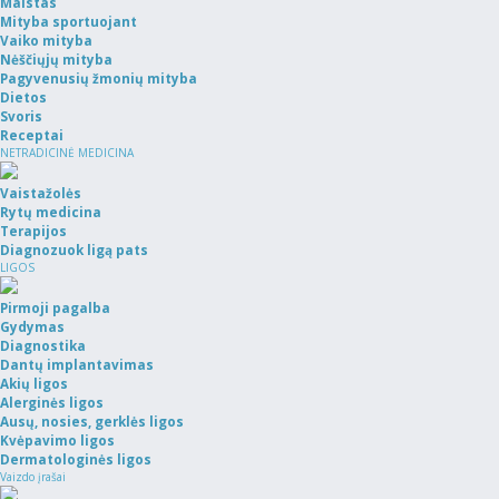
Maistas
Mityba sportuojant
Vaiko mityba
Nėščiųjų mityba
Pagyvenusių žmonių mityba
Dietos
Svoris
Receptai
NETRADICINĖ MEDICINA
Vaistažolės
Rytų medicina
Terapijos
Diagnozuok ligą pats
LIGOS
Pirmoji pagalba
Gydymas
Diagnostika
Dantų implantavimas
Akių ligos
Alerginės ligos
Ausų, nosies, gerklės ligos
Kvėpavimo ligos
Dermatologinės ligos
Vaizdo įrašai