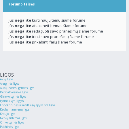
Forumo teisės
Jūs
negalite
kurti naujų temų šiame forume
Jūs
negalite
atsakinėti į temas šiame forume
Jūs
negalite
redaguoti savo pranešimų šiame forume
Jūs
negalite
trinti savo pranešimų šiame forume
Jūs
negalite
prikabinti failų šiame forume
LIGOS
Akių ligos
Alerginės ligos
Ausų, nosies, gerklės ligos
Dermatologinės ligos
Ginekologinės ligos
Lytinės vyrų lygos
Endokrininės ir medžiagų apykaitos ligos
Kaulų - raumenų ligos
Kraujo ligos
Nervų sistemos ligos
Onkologinės ligos
Psichinės ligos