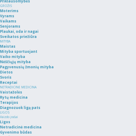
Priklausomybės
GROŽIS
Moterims
Vyrams
Vaikams
Senjorams
Plaukai, oda ir nagai
Sveikatos priežiūra
MITYBA
Maistas
Mityba sportuojant
Vaiko mityba
Nėščiųjų mityba
Pagyvenusių žmonių mityba
Dietos
Svoris
Receptai
NETRADICINĖ MEDICINA
Vaistažolės
Rytų medicina
Terapijos
Diagnozuok ligą pats
LIGOS
Vaizdo įrašai
Ligos
Netradicinė medicina
Gyvenimo būdas