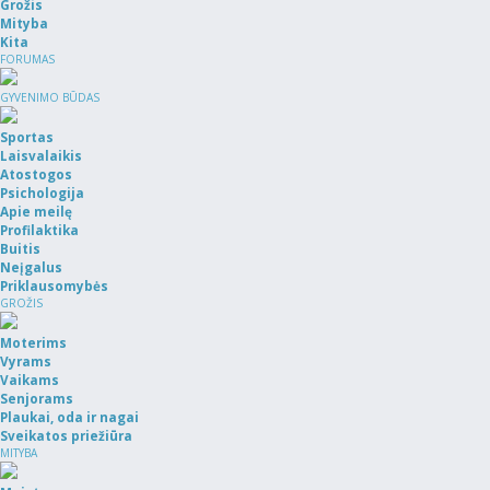
Grožis
Mityba
Kita
FORUMAS
GYVENIMO BŪDAS
Sportas
Laisvalaikis
Atostogos
Psichologija
Apie meilę
Profilaktika
Buitis
Neįgalus
Priklausomybės
GROŽIS
Moterims
Vyrams
Vaikams
Senjorams
Plaukai, oda ir nagai
Sveikatos priežiūra
MITYBA