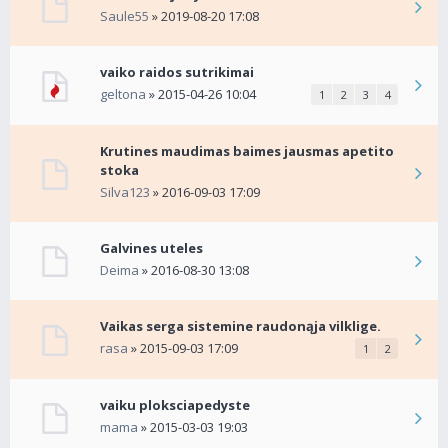
Saule55
» 2019-08-20 17:08
vaiko raidos sutrikimai
geltona
» 2015-04-26 10:04
1
2
3
4
Krutines maudimas baimes jausmas apetito
stoka
Silva123
» 2016-09-03 17:09
Galvines uteles
Deima
» 2016-08-30 13:08
Vaikas serga sistemine raudonąja vilklige.
rasa
» 2015-09-03 17:09
1
2
vaiku ploksciapedyste
mama
» 2015-03-03 19:03