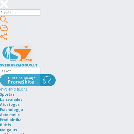
GYVENIMO BŪDAS
Sportas
Laisvalaikis
Atostogos
Psichologija
Apie meilę
Profilaktika
Buitis
Neįgalus