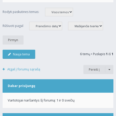
Rodyti paskutines temas:
Rūšiuoti pagal
6 temų • Puslapis
1
iš
1
Nauja tema
Atgal į forumų sąrašą
Pereiti į
Dabar prisijungę
Vartotojai naršantys šį forumą: 1 ir 0 svečių