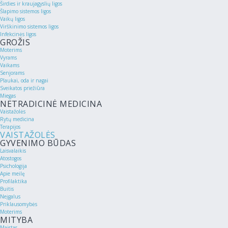
Širdies ir kraujagyslių ligos
Šlapimo sistemos ligos
Vaikų ligos
Virškinimo sistemos ligos
Infekcinės ligos
GROŽIS
Moterims
Vyrams
Vaikams
Senjorams
Plaukai, oda ir nagai
Sveikatos priežiūra
Miegas
NETRADICINĖ MEDICINA
Vaistažolės
Rytų medicina
Terapijos
VAISTAŽOLĖS
GYVENIMO BŪDAS
Laisvalaikis
Atostogos
Psichologija
Apie meilę
Profilaktika
Buitis
Neįgalus
Priklausomybės
Moterims
MITYBA
Maistas