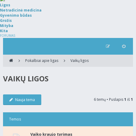
Ligos
Netradicinė medicina
Gyvenimo būdas
Grožis
Mityba
Kita
FORUMAS
Pokalbiai apie ligas
Vaikų ligos
VAIKŲ LIGOS
6 temų • Puslapis
1
iš
1
Nauja tema
Temos
Vaiko kraujo tyrimas