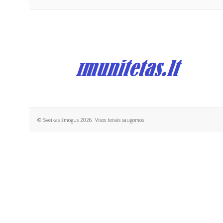
© Sveikas žmogus 2026. Visos teisės saugomos