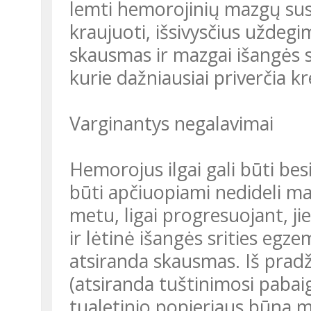
lemti hemorojinių mazgų sus
kraujuoti, išsivysčius uždeg
skausmas ir mazgai išangės s
kurie dažniausiai priverčia kr
Varginantys negalavimai
Hemorojus ilgai gali būti bes
būti apčiuopiami nedideli ma
metu, ligai progresuojant, j
ir lėtinė išangės srities egz
atsiranda skausmas. Iš prad
(atsiranda tuštinimosi pabaig
tualetinio popieriaus būna m