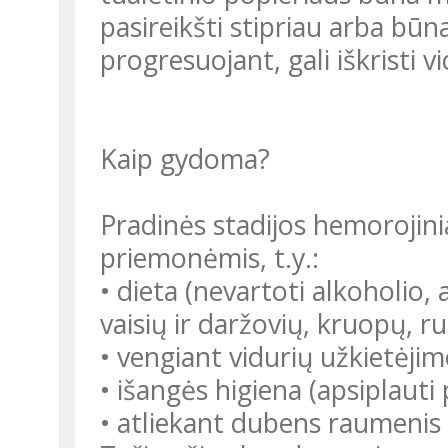
pasireikšti stipriau arba būna
progresuojant, gali iškristi v
Kaip gydoma?
Pradinės stadijos hemorojin
priemonėmis, t.y.:
• dieta (nevartoti alkoholio, 
vaisių ir daržovių, kruopų, r
• vengiant vidurių užkietėjim
• išangės higiena (apsiplauti
• atliekant dubens raumenis s