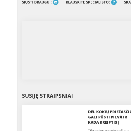
SIŲSTI DRAUGUI:
KLAUSKITE SPECIALISTO:
SKA
SUSIJĘ STRAIPSNIAI
DĖL KOKIŲ PRIEŽASČI
GALI PŪSTI PILVĄ IR
KADA KREIPTIS Į
GYDYTOJĄ?
Tikrosios varginančio ir