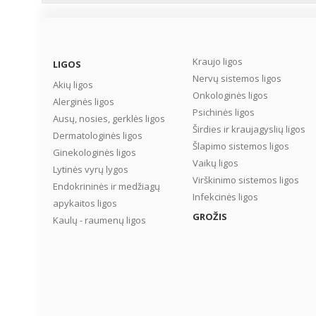
laktozės netoleravimą,
celiakiją ar uždegimines
žarnyno ligas. Dažniau p
pučia mažiems vaikams 
senyviems asmenims,
Kraujo ligos
LIGOS
tačiau manoma, kad
Nervų sistemos ligos
Akių ligos
bendrojoje populiacijoje
Onkologinės ligos
Alerginės ligos
meteorizmas kamuoja
Psichinės ligos
mažiausiai kas ketvirtą
Ausų, nosies, gerklės ligos
Širdies ir kraujagyslių ligos
asmenį. Ką daryti, ką pil
Dermatologinės ligos
pūstų rečiau ir ne taip
Šlapimo sistemos ligos
Ginekologinės ligos
intensyviai? Kaip sumaži
Vaikų ligos
Lytinės vyrų lygos
dujų kaupimąsi žarnyne? 
Virškinimo sistemos ligos
Endokrininės ir medžiagų
Infekcinės ligos
apykaitos ligos
GROŽIS
Kaulų - raumenų ligos