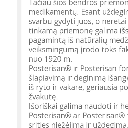
Tačiau šios bendros priemonė
medikamentų. Esant uždegimu
svarbu gydyti juos, o neretai
tinkamą priemonę galima išs
pagamintą iš natūralių medži
veiksmingumą įrodo toks fakt
nuo 1920 m.
Posterisan® ir Posterisan fo
šlapiavimą ir deginimą išangė
iš ryto ir vakare, geriausia po
žvakutę.
Išoriškai galima naudoti ir h
Posterisan® ar Posterisan® 
srities niežėjimą ir uždegimą.