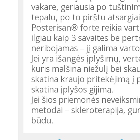
vakare, geriausia po tuštinim
tepalu, po to pirštu atsargiai 
Posterisan® forte reikia vart
ilgiau kaip 3 savaites be per
neribojamas – jį galima vartoti
Jei yra išangės įplyšimų, ver
kuris malšina niežulį bei sk
skatina kraujo pritekėjimą į 
skatina įplyšos gijimą.
Jei šios priemonės neveiksm
metodai – skleroterapija, gum
būdu.