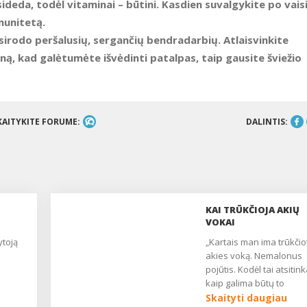
ideda, todėl vitaminai – būtini. Kasdien suvalgykite po vais
munitetą.
sirodo peršalusių, sergančių bendradarbių. Atlaisvinkite
ą, kad galėtumėte išvėdinti patalpas, taip gausite šviežio
KAITYKITE FORUME:
DALINTIS:
KAI TRŪKČIOJA AKIŲ
VOKAI
„Kartais man ima trūkčioti
akies voką. Nemalonus
pojūtis. Kodėl tai atsitink
kaip galima būtų to
ų
išvengti?“ – klausia mūs
Skaityti daugiau