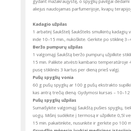
gydant mažakraujystę, o spyglių pavilgai dedami a
aliejus naudojamas parfumerijoje, kvapų terapijoj
Kadagio užpilas
1 arbatinį šaukštelį šaukštelis smulkintų kadagių 
inde 10–15 min., nukoškite. Gerkite po stiklinę 3–
Beržo pumpurų užpilas
1 valgomąjį šaukštą beržo pumpurų užpilkite stikli
15 min. Palikite atvėsti kambario temperatūroje 45 
pusę stiklinės 3 kartus per dieną prieš valgį.
Pušų spyglių vonia
60 g pušų spyglių ar 100 g pušų ekstrakto supilki
kas antrą trečią dieną. Gydymosi kursas – 10–12 
Pušų spyglių užpilas
Sumaišykite valgomąjį šaukštą pušies spyglių, tiek
uogų. Mišinį sudėkite į termosą ir užpilkite 0,5l ve
15 min. pakaitinkite, nusunkite ir gerkite po 100 
Gruodžio mėnesio įvykiai medicinos istorijoj