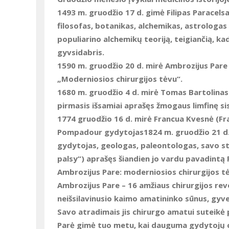
1493 m. gruodžio 17 d. gimė Filipas Paracels
filosofas, botanikas, alchemikas, astrologas 
populiarino alchemikų teoriją, teigiančią, ka
gyvsidabris.
1590 m. gruodžio 20 d.
mirė Ambrozijus Pare
„Moderniosios chirurgijos tėvu“.
1680 m. gruodžio 4 d.
mirė Tomas Bartolinas
pirmasis išsamiai aprašęs žmogaus limfinę s
1774 gruodžio 16 d.
mirė Francua Kvesnė (Fr
Pompadour gydytojas1824 m. gruodžio 21 d. 
gydytojas, geologas, paleontologas, savo str
palsy“) aprašęs šiandien jo vardu pavadintą
Ambrozijus Pare: moderniosios chirurgijos t
Ambrozijus Pare – 16 amžiaus chirurgijos rev
neišsilavinusio kaimo amatininko sūnus, gyven
Savo atradimais jis chirurgo amatui suteikė
Parė gimė tuo metu, kai dauguma gydytojų ch