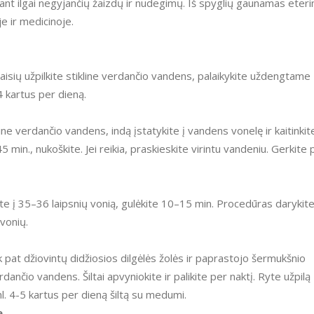
nt ilgai negyjančių žaizdų ir nudegimų. Iš spyglių gaunamas eteri
e ir medicinoje.
vaisių užpilkite stikline verdančio vandens, palaikykite uždengtame
4 kartus per dieną.
ne verdančio vandens, indą įstatykite į vandens vonelę ir kaitinkit
min., nukoškite. Jei reikia, praskieskite virintu vandeniu. Gerkite 
te į 35–36 laipsnių vonią, gulėkite 10–15 min. Procedūras darykit
vonių.
 pat džiovintų didžiosios dilgėlės žolės ir paprastojo šermukšnio
rdančio vandens. Šiltai apvyniokite ir palikite per naktį. Ryte užpilą
ml. 4-5 kartus per dieną šiltą su medumi.
e