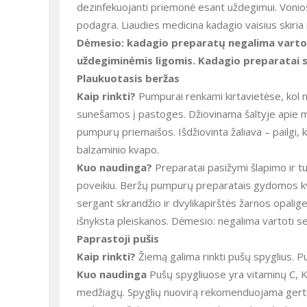
dezinfekuojanti priemonė esant uždegimui. Vonios
podagra. Liaudies medicina kadagio vaisius skiria
Dėmesio: kadagio preparatų negalima vartoti
uždegiminėmis ligomis. Kadagio preparatai ski
Plaukuotasis beržas
Kaip rinkti?
Pumpurai renkami kirtavietėse, kol 
sunešamos į pastoges. Džiovinama šaltyje apie mė
pumpurų priemaišos. Išdžiovinta žaliava – pailgi, k
balzaminio kvapo.
Kuo naudinga?
Preparatai pasižymi šlapimo ir tu
poveikiu. Beržų pumpurų preparatais gydomos kvėpa
sergant skrandžio ir dvylikapirštės žarnos opalig
išnyksta pleiskanos. Dėmesio: negalima vartoti se
Paprastoji pušis
Kaip rinkti?
Žiemą galima rinkti pušų spyglius. P
Kuo naudinga
Pušų spygliuose yra vitaminų C, K,
medžiagų. Spyglių nuovirą rekomenduojama gerti 