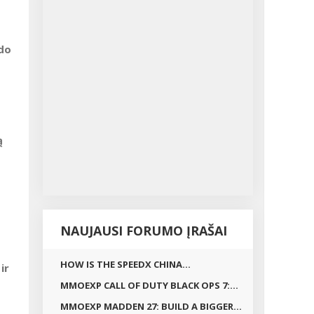
ado
ą
NAUJAUSI FORUMO ĮRAŠAI
HOW IS THE SPEEDX CHINA...
ir
MMOEXP CALL OF DUTY BLACK OPS 7:...
MMOEXP MADDEN 27: BUILD A BIGGER...