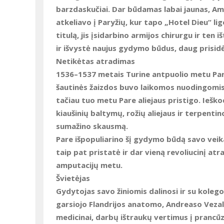
barzdaskučiai. Dar būdamas labai jaunas, Am
atkeliavo į Paryžių, kur tapo „Hotel Dieu“ l
titulą, jis įsidarbino armijos chirurgu ir te
ir išvystė naujus gydymo būdus, daug prisidė
Netikėtas atradimas
1536–1537 metais Turine antpuolio metu Pare 
šautinės žaizdos buvo laikomos nuodingomis
tačiau tuo metu Pare aliejaus pristigo. Ieš
kiaušinių baltymų, rožių aliejaus ir terpentin
sumažino skausmą.
Pare išpopuliarino šį gydymo būdą savo veik
taip pat pristatė ir dar vieną revoliucinį at
amputacijų metu.
Švietėjas
Gydytojas savo žiniomis dalinosi ir su kolegom
garsiojo Flandrijos anatomo, Andreaso Vezali
medicinai, darbų ištraukų vertimus į prancūz