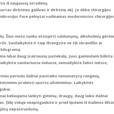
is iš naujausių atradimų.
kurtas dirbtines galūnes ir dirbtinę akį. Jo dėka chirurgijos
mbrozijus Pare pelnytai vadinamas moderniosios chirurgijo
dų.
Šiuo metu sunku atsispirti saldumynų, alkoholinių gėrim
rūs. Susilaikykite ir taip išvengsite ne tik skrandžio ar
 kilogramų.
ma labai daug įvairiausių patiekalų. Juos gamindami būkite
laikykite sandariuose induose, nemaišykite žalios mėsos,
tiniu periodu dažnai pasitaiko nenumatytų renginių,
siteisinimu praleisti sporto užsiėmimus. Laikykitės
gubai.
ai keliaujama lankyti giminių, draugų, daug laiko dažnai
. Įšilę viduje neapsigaukite ir prieš lipdami iš mašinos šiltai
 jūsų nepasiruošusių.