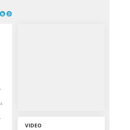
,
u,
o
VIDEO