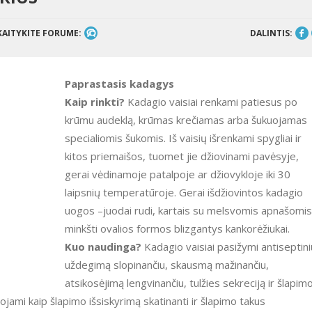
KAITYKITE FORUME:
DALINTIS:
Paprastasis kadagys
Kaip rinkti?
Kadagio vaisiai renkami patiesus po
krūmu audeklą, krūmas krečiamas arba šukuojamas
specialiomis šukomis. Iš vaisių išrenkami spygliai ir
kitos priemaišos, tuomet jie džiovinami pavėsyje,
gerai vėdinamoje patalpoje ar džiovykloje iki 30
laipsnių temperatūroje. Gerai išdžiovintos kadagio
uogos –juodai rudi, kartais su melsvomis apnašomis
minkšti ovalios formos blizgantys kankorėžiukai.
Kuo naudinga?
Kadagio vaisiai pasižymi antiseptini
uždegimą slopinančiu, skausmą mažinančiu,
atsikosėjimą lengvinančiu, tulžies sekreciją ir šlapim
tojami kaip šlapimo išsiskyrimą skatinanti ir šlapimo takus