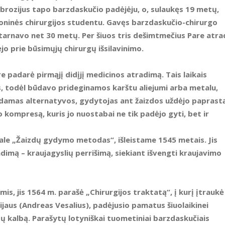
brozijus tapo barzdaskučio padėjėju, o, sulaukęs 19 metų,
igoninės chirurgijos studentu. Gavęs barzdaskučio-chirurgo
n ištarnavo net 30 metų. Per šiuos tris dešimtmečius Pare atr
jo prie būsimųjų chirurgų išsilavinimo.
padarė pirmąjį didįjį medicinos atradimą. Tais laikais
, todėl būdavo prideginamos karštu aliejumi arba metalu,
kodamas alternatyvos, gydytojas ant žaizdos uždėjo paprast
o kompresą, kuris jo nuostabai ne tik padėjo gyti, bet ir
ale „Žaizdų gydymo metodas“, išleistame 1545 metais. Jis
radimą – kraujagyslių perrišimą, siekiant išvengti kraujavimo
is, jis 1564 m. parašė „Chirurgijos traktatą“, į kurį įtraukė 
jaus (Andreas Vesalius), padėjusio pamatus šiuolaikinei
ų kalbą. Parašytų lotyniškai tuometiniai barzdaskučiais