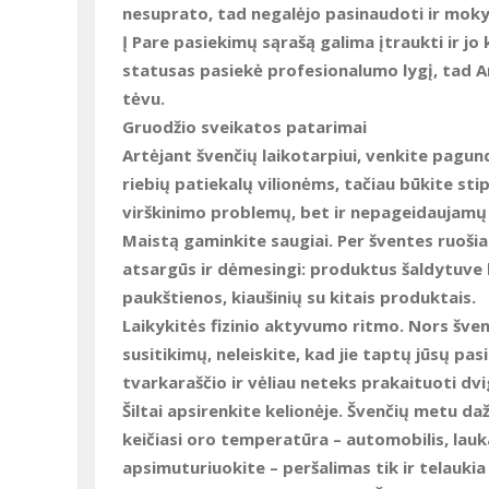
nesuprato, tad negalėjo pasinaudoti ir mokyt
Į Pare pasiekimų sąrašą galima įtraukti ir jo 
statusas pasiekė profesionalumo lygį, tad A
tėvu.
Gruodžio sveikatos patarimai
Artėjant švenčių laikotarpiui,
venkite pagun
riebių patiekalų vilionėms, tačiau būkite stip
virškinimo problemų, bet ir nepageidaujamų
Maistą gaminkite saugiai.
Per šventes ruošia
atsargūs ir dėmesingi: produktus šaldytuve 
paukštienos, kiaušinių su kitais produktais.
Laikykitės fizinio aktyvumo ritmo.
Nors šven
susitikimų, neleiskite, kad jie taptų jūsų pa
tvarkaraščio ir vėliau neteks prakaituoti dvi
Šiltai apsirenkite kelionėje.
Švenčių metu dažn
keičiasi oro temperatūra – automobilis, laukas
apsimuturiuokite – peršalimas tik ir telaukia