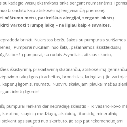
 su kadagio vaisių ekstraktais tinka sergant reumatinėmis ligomis
 nuo bronchito kaip atsikosėjimą lengvinančią priemonę.
 nėštumo metu, pasireiškus alergijai, sergant inkstų
rti vartoti trumpą laiką – ne ilgiau kaip 4 savaites.
nepradeda brinkti. Nukirstos beržų šakos su pumpurais surišamos 
nesį. Pumpurai nukuliami nuo šakų, pašalinamos išsiskleidusių
ūgiški beržų pumpurai, su rudais žvyneliais, aitraus skonio,
lžies išsiskyrimą, prakaitavimą skatinančiu, atsikosėjimą gerinančiu
vimo takų ligos (tracheitas, bronchitas, laringitas). Jie vartoja
e, kepenų ligomis, reumatu. Nuoviru skalaujami plaukai mažiau slen
rgant inkstų ligomis!
ušų pumpurai renkami dar nepradėję skleistis – iki vasario-kovo m
 karotino, rauginių medžiagų, alkaloidų, fitoncidų, mineralinių
siekiant apsisaugoti nuo skorbuto. Jie taip pat rekomenduojami