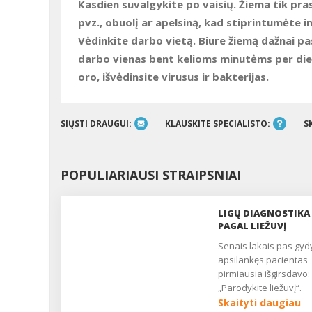
Kasdien suvalgykite po vaisių.
Žiema tik pras
pvz., obuolį ar apelsiną, kad stiprintumėte i
Vėdinkite darbo vietą.
Biure žiemą dažnai pa
darbo vienas bent kelioms minutėms per dien
oro, išvėdinsite virusus ir bakterijas.
SIŲSTI DRAUGUI:
KLAUSKITE SPECIALISTO:
S
POPULIARIAUSI STRAIPSNIAI
LIGŲ DIAGNOSTIKA
PAGAL LIEŽUVĮ
Senais lakais pas gydytoją
apsilankęs pacientas
pirmiausia išgirsdavo:
„Parodykite liežuvį“.
Gydytojas iš visų pusi
Skaityti daugiau