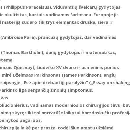
as (Philippus Paracelsus), viduramžių šveicarų gydytojas,
ir okultistas, kartais vadinamas šarlatanu. Europoje jis
d materiją sudaro tik trys elementai: druska, siera ir
 (Ambroise Paré), prancūzų gydytojas, dar vadinamas
 (Thomas Bartholin), danų gydytojas ir matematikas,
istemą.
ancois Quesnay), Liudviko XV dvaro ir asmeninis ponios
mirė Džeimsas Parkinsonas (James Parkinson), anglų
aipsnyje „Esė apie drebantįjį paralyžių“ („Essay on shaking
 Parkinso liga sergančių žmonių simptomus.
ėvas
oliucionierius, vadinamas moderniosios chirurgijos tėvu, bu
imą skyręs iki tol antrarūše laikytai barzdaskučių profesija
 pelnytos pagarbos.
irurgiją laikė per prasta, todėl šiuo amatu užsiėmė