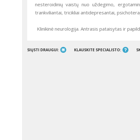
nesteroidinių vaistų nuo uždegimo, ergotaminu
trankviliantai, tricikliai antidepresantai, psichotera
Klinikinė neurologija. Antrasis pataisytas ir papi
SIŲSTI DRAUGUI:
KLAUSKITE SPECIALISTO:
S