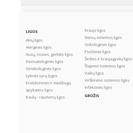
Kraujo ligos
LIGOS
Nervų sistemos ligos
Akių ligos
Onkologinės ligos
Alerginės ligos
Psichinės ligos
Ausų, nosies, gerklės ligos
Širdies ir kraujagyslių ligos
Dermatologinės ligos
Šlapimo sistemos ligos
Ginekologinės ligos
Vaikų ligos
Lytinės vyrų lygos
Virškinimo sistemos ligos
Endokrininės ir medžiagų
Infekcinės ligos
apykaitos ligos
GROŽIS
Kaulų - raumenų ligos