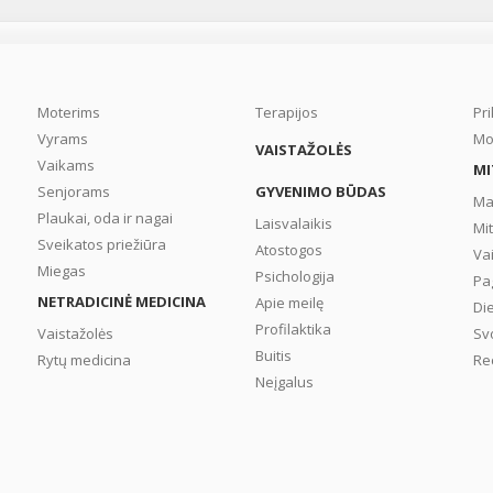
Moterims
Terapijos
Pr
Vyrams
Mo
VAISTAŽOLĖS
Vaikams
MI
Senjorams
GYVENIMO BŪDAS
Ma
Plaukai, oda ir nagai
Laisvalaikis
Mi
Sveikatos priežiūra
Atostogos
Va
Miegas
Psichologija
Pa
NETRADICINĖ MEDICINA
Apie meilę
Di
Profilaktika
Vaistažolės
Sv
Buitis
Rytų medicina
Re
Neįgalus