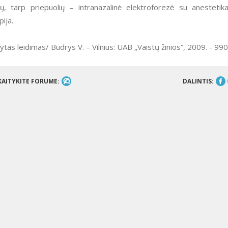
̨, tarp priepuolių – intranazalinė elektroforezė su anestetika
pija.
ldytas leidimas/ Budrys V. – Vilnius: UAB „Vaistų žinios“, 2009. - 990
KAITYKITE FORUME:
DALINTIS: