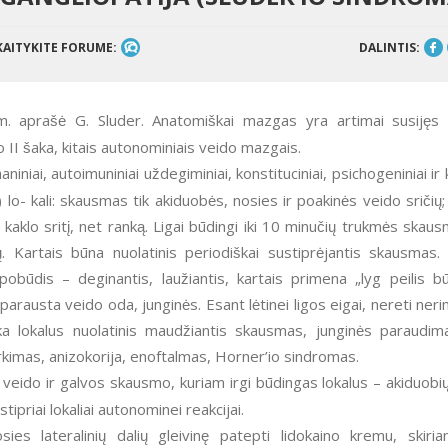
KAITYKITE FORUME:
DALINTIS:
. aprašė G. Sluder. Anatomiškai mazgas yra artimai susijęs
 II šaka, kitais autonominiais veido mazgais.
niniai, autoimuniniai uždegiminiai, konstituciniai, psichogeniniai ir k
 lo- kali: skausmas tik akiduobės, nosies ir poakinės veido sričių;
ę, kaklo sritį, net ranką. Ligai būdingi iki 10 minučių trukmės skau
jų. Kartais būna nuolatinis periodiškai sustiprėjantis skausmas. 
obūdis – deginantis, laužiantis, kartais primena „lyg peilis bū
, parausta veido oda, junginės. Esant lėtinei ligos eigai, nereti ner
eka lokalus nuolatinis maudžiantis skausmas, junginės paraudim
urkimas, anizokorija, enoftalmas, Horner’io sindromas.
io veido ir galvos skausmo, kuriam irgi būdingas lokalus – akiduobių
tipriai lokaliai autonominei reakcijai.
 lateralinių dalių gleivinę patepti lidokaino kremu, skiri