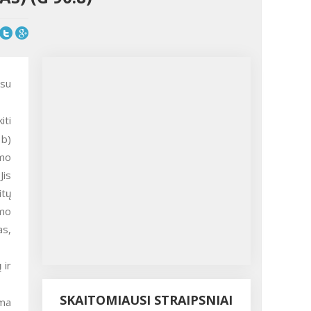
 su
iti
 b)
smo
Jis
tų
imo
as,
 ir
SKAITOMIAUSI STRAIPSNIAI
ama