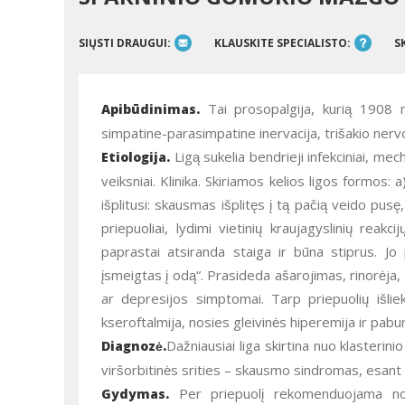
SIŲSTI DRAUGUI:
KLAUSKITE SPECIALISTO:
S
Tai prosopalgija, kurią 1908 m
Apibūdinimas.
simpatine-parasimpatine inervacija, trišakio nervo
Ligą sukelia bendrieji infekciniai, mecha
Etiologija.
veiksniai. Klinika. Skiriamos kelios ligos formos: a)
išplitusi: skausmas išplitęs į tą pačią veido pus
priepuoliai, lydimi vietinių kraujagyslinių reakci
paprastai atsiranda staiga ir būna stiprus. Jo p
įsmeigtas į odą“. Prasideda ašarojimas, rinorėja
ar depresijos simptomai. Tarp priepuolių išli
kseroftalmija, nosies gleivinės hiperemija ir pab
Dažniausiai liga skirtina nuo klasterin
Diagnozė.
viršorbitinės srities – skausmo sindromas, esant s
Per priepuolį rekomenduojama nosies
Gydymas.