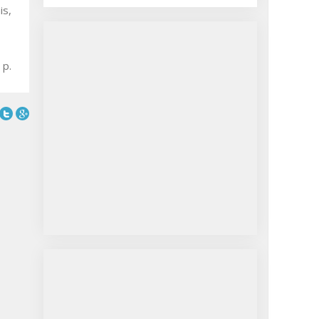
is,
 p.