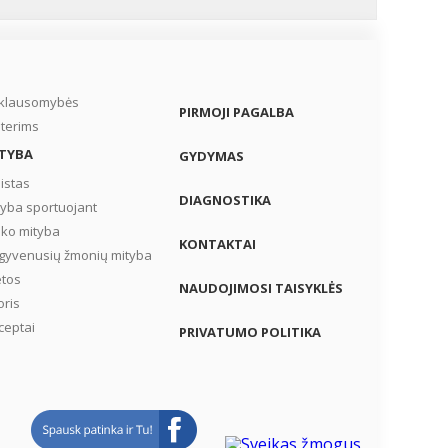
iklausomybės
PIRMOJI PAGALBA
terims
TYBA
GYDYMAS
istas
DIAGNOSTIKA
tyba sportuojant
iko mityba
KONTAKTAI
gyvenusių žmonių mityba
etos
NAUDOJIMOSI TAISYKLĖS
oris
ceptai
PRIVATUMO POLITIKA