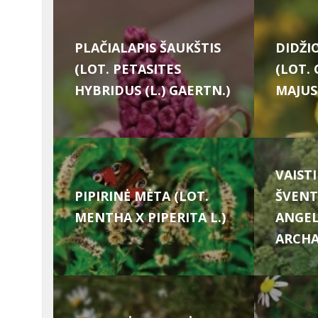
PLAČIALAPIS ŠAUKŠTIS
DIDŽI
(LOT. PETASITES
(LOT.
HYBRIDUS (L.) GAERTN.)
MAJUS 
VAIST
PIPIRINĖ MĖTA (LOT.
ŠVENT
MENTHA X PIPERITA L.)
ANGEL
ARCHA