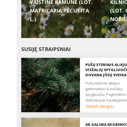
VAISTINĖ RAMUNĖ (LOT.
KILNI
MATRICARIA RECUTITA
(LOT.
L.)
NOBILE
SUSIJĘ STRAIPSNIAI
PUŠŲ ETERINIS ALIEJU
VISŽALIŲ SPYGLIUOČ
DOVANA JŪSŲ SVEIKA
Pušų eterinis aliejus
gaminamas iš visžalių
spygliuočių. Pagrindinis 
dažniausiai naudojama
eterinio aliejaus gavybo
Skaityti daugiau
būdas – distiliavimas
vandens garais. Pušų
eteriniame aliejuje gau
AR GALIMA MIGRENO