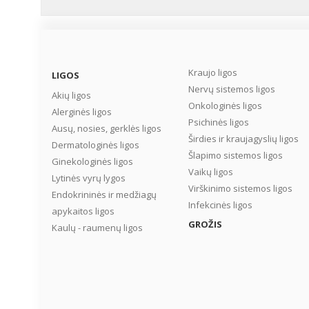
Kraujo ligos
LIGOS
Nervų sistemos ligos
Akių ligos
Onkologinės ligos
Alerginės ligos
Psichinės ligos
Ausų, nosies, gerklės ligos
Širdies ir kraujagyslių ligos
Dermatologinės ligos
Šlapimo sistemos ligos
Ginekologinės ligos
Vaikų ligos
Lytinės vyrų lygos
Virškinimo sistemos ligos
Endokrininės ir medžiagų
Infekcinės ligos
apykaitos ligos
GROŽIS
Kaulų - raumenų ligos