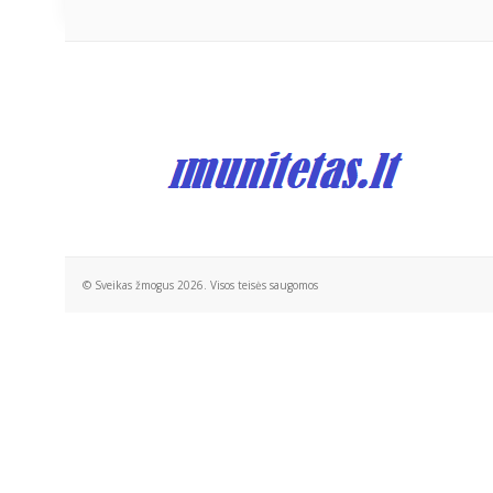
© Sveikas žmogus 2026. Visos teisės saugomos