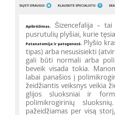
SIŲSTI DRAUGUI:
KLAUSKITE SPECIALISTO:
SKA
Šizencefalija – tai
Apibrėžimas.
pusrutulių plyšiai, kurie tę
Plyšio kras
Patanatomija ir patogenezė.
tipas) arba nesusisiekti (atvira 
gali būti normali arba polimi
beveik visada tokia. Manoma
labai panašios į polimikrogi
žeidžiantis veiksnys veikia ž
glijos sluoksniai ir form
polimikrogirinių sluoksni
pažeidžiamas per visą storį