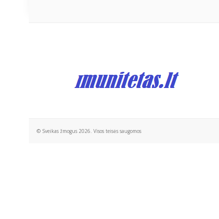
© Sveikas žmogus 2026. Visos teisės saugomos