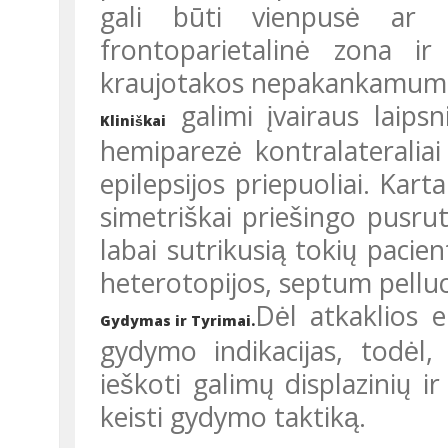
gali būti vienpusė ar ab
frontoparietalinė zona ir
kraujotakos nepakankamum
galimi įvairaus laipsn
Kliniškai
hemiparezė kontralateraliai 
epilepsijos priepuoliai. Karta
simetriškai priešingo pusrutu
labai sutrikusią tokių pacien
heterotopijos, septum pellu
Dėl atkaklios e
Gydymas ir Tyrimai.
gydymo indikacijas, todėl, 
ieškoti galimų displazinių i
keisti gydymo taktiką.