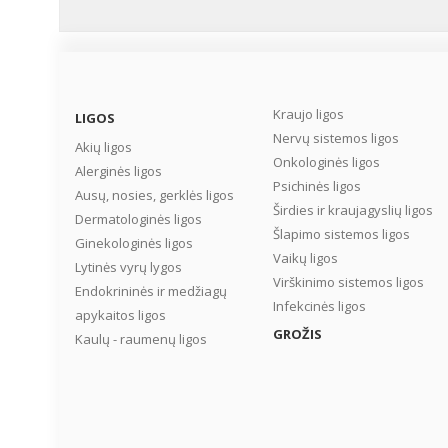
Kraujo ligos
LIGOS
Nervų sistemos ligos
Akių ligos
Onkologinės ligos
Alerginės ligos
Psichinės ligos
Ausų, nosies, gerklės ligos
Širdies ir kraujagyslių ligos
Dermatologinės ligos
Šlapimo sistemos ligos
Ginekologinės ligos
Vaikų ligos
Lytinės vyrų lygos
Virškinimo sistemos ligos
Endokrininės ir medžiagų
Infekcinės ligos
apykaitos ligos
GROŽIS
Kaulų - raumenų ligos