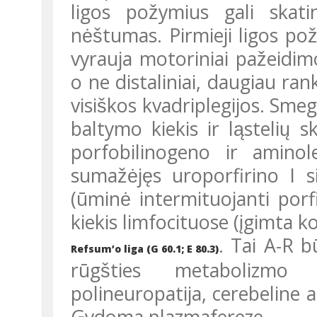
ligos požymius gali skatin
nėštumas. Pirmieji ligos poz
vyrauja motoriniai pažeidim
o ne distaliniai, daugiau rank
visiškos kvadriplegijos. Smeg
baltymo kiekis ir ląstelių s
porfobilinogeno ir aminolev
sumažėjęs uroporfirino I s
(ūminė intermituojanti por
kiekis limfocituose (įgimta ko
. Tai A-R b
Refsum’o liga (G 60.1; E 80.3)
rūgšties metabolizmo s
polineuropatija, cerebeline at
Gydoma plazmafereze.