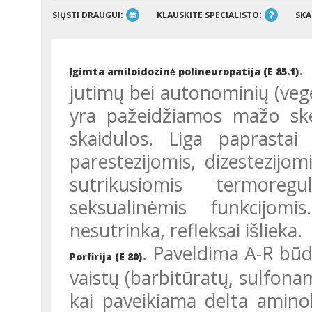
SIŲSTI DRAUGUI:
KLAUSKITE SPECIALISTO:
SKA
.
Įgimta amiloidozinė polineuropatija (E 85.1)
jutimų bei autonominių (vege
yra pažeidžiamos mažo s
skaidulos. Liga paprastai pas
parestezijomis, dizestezijomi
sutrikusiomis termoreguli
seksualinėmis funkcijomi
nesutrinka, refleksai išlieka.
. Paveldima A-R būdu
Porfirija (E 80)
vaistų (barbitūratų, sulfon
kai paveikiama delta aminole