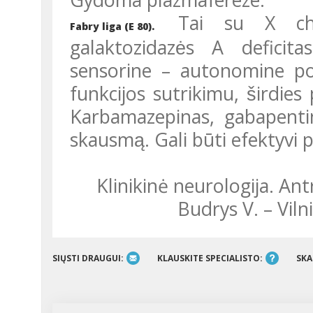
Tai su X chro
Fabry liga (E 80).
galaktozidazės A deficitas
sensorine – autonomine pol
funkcijos sutrikimu, širdies 
Karbamazepinas, gabapentin
skausmą. Gali būti efektyvi 
Klinikinė neurologija. Antrasis pataisytas ir papildytas leidimas/
Budrys V. – Vilni
SIŲSTI DRAUGUI:
KLAUSKITE SPECIALISTO:
SKA