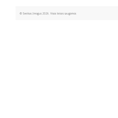
© Sveikas žmogus 2026. Visos teisės saugomos