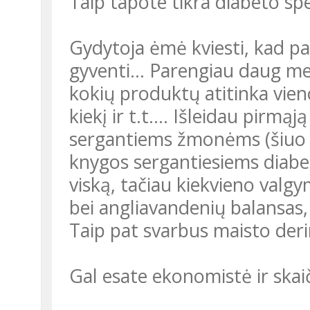
Taip tapote tikra diabeto spe
Gydytoja ėmė kviesti, kad paa
gyventi… Parengiau daug met
kokių produktų atitinka vie
kiekį ir t.t.... Išleidau pirmą
sergantiems žmonėms (šiuo me
knygos sergantiesiems diabet
viską, tačiau kiekvieno valg
bei angliavandenių balansas, 
Taip pat svarbus maisto der
Gal esate ekonomistė ir skaič