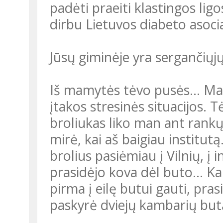
padėti praeiti klastingos ligo
dirbu Lietuvos diabeto asocia
Jūsų giminėje yra sergančiųj
Iš mamytės tėvo pusės... Ma
įtakos stresinės situacijos.
broliukas liko man ant rank
mirė, kai aš baigiau institut
brolius pasiėmiau į Vilnių, 
prasidėjo kova dėl buto… Ka
pirma į eilę butui gauti, pras
paskyrė dviejų kambarių but