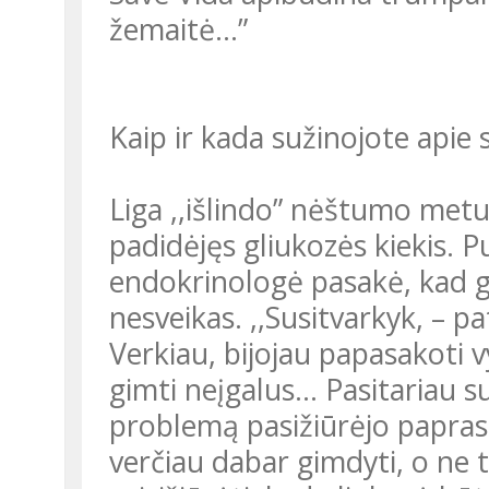
žemaitė...”
Kaip ir kada sužinojote apie 
Liga ,,išlindo” nėštumo metu
padidėjęs gliukozės kiekis. P
endokrinologė pasakė, kad gi
nesveikas. ,,Susitvarkyk, – pa
Verkiau, bijojau papasakoti vy
gimti neįgalus… Pasitariau su
problemą pasižiūrėjo paprasčia
verčiau dabar gimdyti, o ne ta