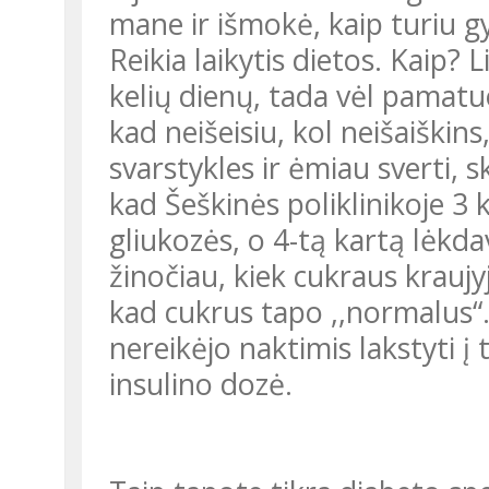
mane ir išmokė, kaip turiu gy
Reikia laikytis dietos. Kaip? 
kelių dienų, tada vėl pamatu
kad neišeisiu, kol neišaiškins
svarstykles ir ėmiau sverti, s
kad Šeškinės poliklinikoje 3 k
gliukozės, o 4-tą kartą lėkda
žinočiau, kiek cukraus kraujyj
kad cukrus tapo ,,normalus“.
nereikėjo naktimis lakstyti į
insulino dozė.