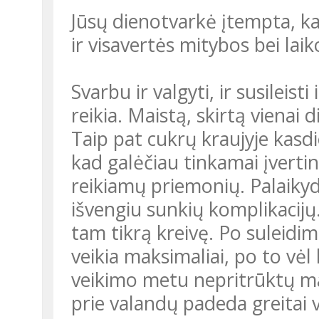
Jūsų dienotvarkė įtempta, kai
ir visavertės mitybos bei la
Svarbu ir valgyti, ir susileis
reikia. Maistą, skirtą vienai d
Taip pat cukrų kraujyje kasd
kad galėčiau tinkamai įvertin
reikiamų priemonių. Palaik
išvengiu sunkių komplikacijų.
tam tikrą kreivę. Po suleidi
veikia maksimaliai, po to vė
veikimo metu nepritrūktų mais
prie valandų padeda greitai v