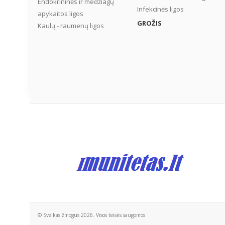
Endokrininės ir medžiagų
Infekcinės ligos
apykaitos ligos
GROŽIS
Kaulų - raumenų ligos
© Sveikas žmogus 2026. Visos teisės saugomos