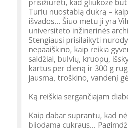
prisižiūrėti, kad gliukozė b
Turiu nuostabią dukrą – kaip
išvados… Šiuo metu ji yra Vi
universiteto inžinerinės arc
Stengiausi prisilaikyti nurod
nepaaiškino, kaip reikia gyven
saldžiai, bulvių, kruopų, išsk
kartus per dieną ir 300 g rūgš
jausmą, troškino, vandenį g
Ką reiškia sergančiajam diabe
Kaip dabar suprantu, kad n
bijodama cukraus… Pagimdžius