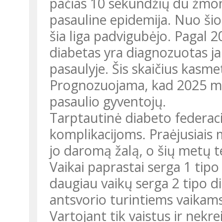
pačias 10 sekundžių du žmo
pasauline epidemija. Nuo ši
šia liga padvigubėjo. Pagal 2
diabetas yra diagnozuotas j
pasaulyje. Šis skaičius kasme
Prognozuojama, kad 2025 met
pasaulio gyventojų.
Tarptautinė diabeto federaci
komplikacijoms. Praėjusiais m
jo daromą žalą, o šių metų te
Vaikai paprastai serga 1 tipo
daugiau vaikų serga 2 tipo di
antsvorio turintiems vaikams
Vartojant tik vaistus ir nekr