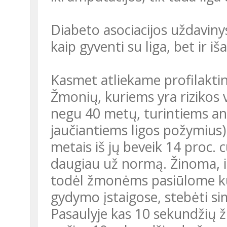
Diabeto asociacijos uždavinys
kaip gyventi su liga, bet ir iš
Kasmet atliekame profilakti
Žmonių, kuriems yra rizikos v
negu 40 metų, turintiems ant
jaučiantiems ligos požymius).
metais iš jų beveik 14 proc.
daugiau už normą. Žinoma, iš
todėl žmonėms pasiūlome kuo
gydymo įstaigose, stebėti s
Pasaulyje kas 10 sekundžių 