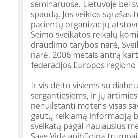
seminaruose. Lietuvoje bei s
spaudą. Jos veiklos sąrašas t
pacientų organizacijų atstov
Seimo sveikatos reikalų komi
draudimo tarybos narė, Sveik
narė. 2006 metais antrą kart
federacijos Europos regiono
Ir vis dėlto visiems su diabetu susijusiems žmonėms – ir
sergantiesiems, ir jų artimies
nenuilstanti moteris visas sa
gautų reikiamą informaciją b
sveikatą pagal naujausius me
Save Vida apibūdina trumpai: