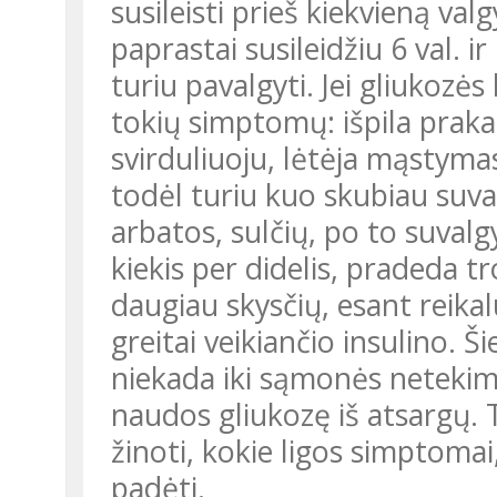
susileisti prieš kiekvieną va
paprastai susileidžiu 6 val. i
turiu pavalgyti. Jei gliukozės
tokių simptomų: išpila praka
svirduliuoju, lėtėja mąstyma
todėl turiu kuo skubiau suval
arbatos, sulčių, po to suvalg
kiekis per didelis, pradeda tr
daugiau skysčių, esant reikal
greitai veikiančio insulino. Š
niekada iki sąmonės netekim
naudos gliukozę iš atsargų. Ta
žinoti, kokie ligos simptomai,
padėti.