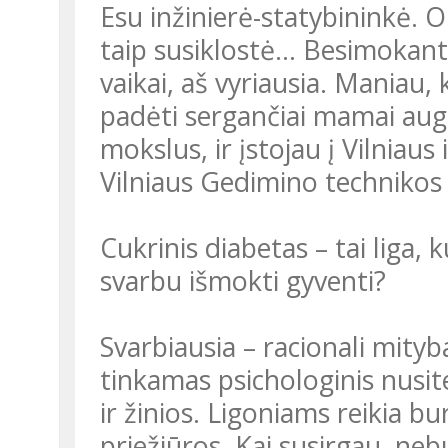
Esu inžinierė-statybininkė. 
taip susiklostė… Besimokant 
vaikai, aš vyriausia. Maniau, 
padėti sergančiai mamai augi
mokslus, ir įstojau į Vilniaus
Vilniaus Gedimino technikos 
Cukrinis diabetas – tai liga, 
svarbu išmokti gyventi?
Svarbiausia – racionali mityb
tinkamas psichologinis nusi
ir žinios. Ligoniams reikia bu
priežiūros. Kai susirgau, ne