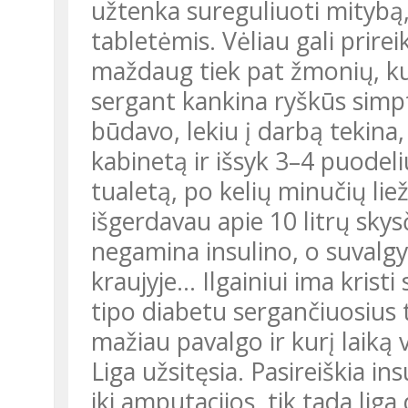
užtenka sureguliuoti mitybą,
tabletėmis. Vėliau gali prireik
maždaug tiek pat žmonių, kur
sergant kankina ryškūs simpt
būdavo, lekiu į darbą tekina,
kabinetą ir išsyk 3–4 puodeli
tualetą, po kelių minučių lie
išgerdavau apie 10 litrų skys
negamina insulino, o suvalgyt
kraujyje… Ilgainiui ima kristi
tipo diabetu sergančiuosius tr
mažiau pavalgo ir kurį laiką
Liga užsitęsia. Pasireiškia in
iki amputacijos, tik tada lig