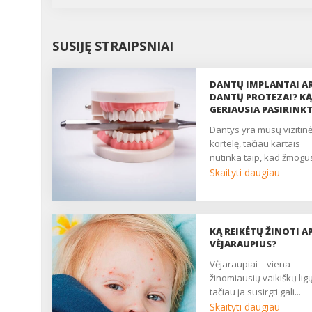
SUSIJĘ STRAIPSNIAI
DANTŲ IMPLANTAI A
DANTŲ PROTEZAI? KĄ
GERIAUSIA PASIRINKT
dantys yra mūsų vizitinė
kortelę, tačiau kartais
nutinka taip, kad žmogus
Skaityti daugiau
KĄ REIKĖTŲ ŽINOTI AP
VĖJARAUPIUS?
vėjaraupiai – viena
žinomiausių vaikiškų ligų
tačiau ja susirgti gali...
Skaityti daugiau