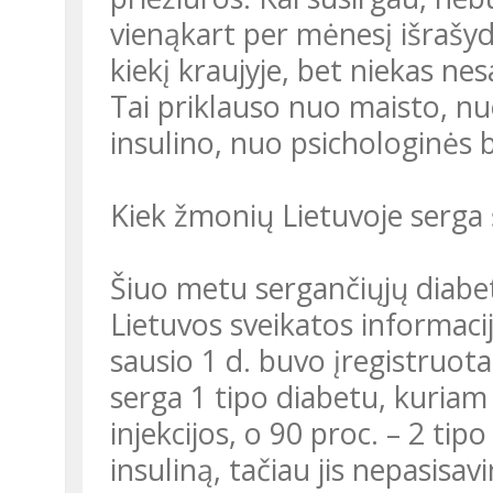
vienąkart per mėnesį išrašyd
kiekį kraujyje, bet niekas nes
Tai priklauso nuo maisto, nu
insulino, nuo psichologinės 
Kiek žmonių Lietuvoje serga š
Šiuo metu sergančiųjų diabet
Lietuvos sveikatos informac
sausio 1 d. buvo įregistruot
serga 1 tipo diabetu, kuriam
injekcijos, o 90 proc. – 2 ti
insuliną, tačiau jis nepasis