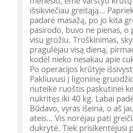
mėnesio, ėmė varstyti krūtų
išsikviečiau greitąją… Paprie
padarė masažą, po jo kita grei
pasirodo, buvo ne pienas, o p
visu grožiu. Troškinimas, sk
pragulėjau visą dieną, pirma
kodėl nieko nesakau apie cuk
Po operacijos krūtyje išsivy
Pakliuvusi į ligoninę gruodžio
nuteikė ruoštis paskutinei k
nukritęs iki 40 kg. Labai pad
Būdavo, vyras išeina, o aš jau 
ateis... Vis norėjau pati grei
dukrytė. Tiek prisikentėjusi