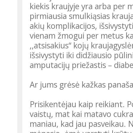
kiekis kraujyje yra arba per m
pirmiausia smulkiąsias krauj
akių komplikacijos, išsivyst
vienam žmogui per metus kain
,,atsisakius“ kojų kraujagys
išsivystyti iki didžiausio pūl
amputacijų priežastis – diabe
Ar jums grėsė kažkas panaš
Prisikentėjau kaip reikiant. 
vaistų, mat kai matavo cukra
maniau, kad jau pasveikau.