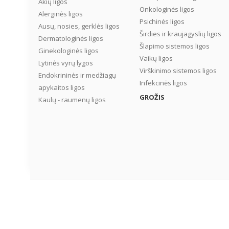
Akių ligos
Onkologinės ligos
Alerginės ligos
Psichinės ligos
Ausų, nosies, gerklės ligos
Širdies ir kraujagyslių ligos
Dermatologinės ligos
Šlapimo sistemos ligos
Ginekologinės ligos
Vaikų ligos
Lytinės vyrų lygos
Virškinimo sistemos ligos
Endokrininės ir medžiagų
Infekcinės ligos
apykaitos ligos
GROŽIS
Kaulų - raumenų ligos