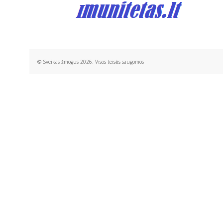
© Sveikas žmogus 2026. Visos teisės saugomos