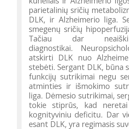
kūneliais ir Alzheimerio lig
parietalinių sričių metabol
DLK, ir Alzheimerio liga. 
smegenų sričių hipoperfuzij
Tačiau dar neaiški
diagnostikai. Neuropsicho
atskirti DLK nuo Alzheimer
stebėti. Sergant DLK, būna 
funkcijų sutrikimai negu se
atminties ir išmokimo sutr
liga. Dėmesio sutrikimai, se
tokie stiprūs, kad neretai
kognityviniu deficitu. Dar vie
esant DLK, yra regimasis su