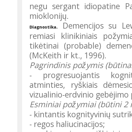
negu sergant idiopatine Par
mioklonijų.
Demencijos su Lewy 
Diagnostika.
remiasi klinikiniais požymia
tikėtinai (probable) demen
(McKeith ir kt., 1996).
Pagrindinis požymis (būtina
- progresuojantis kognityvinis sutrikimas, pasireiškiantis
atminties, ryškiais dėmesio
vizualinio-erdvinio gebėjimo 
Esminiai požymiai (būtini 2 is
- kintantis kognityvinių sutrik
- regos haliucinacijos;