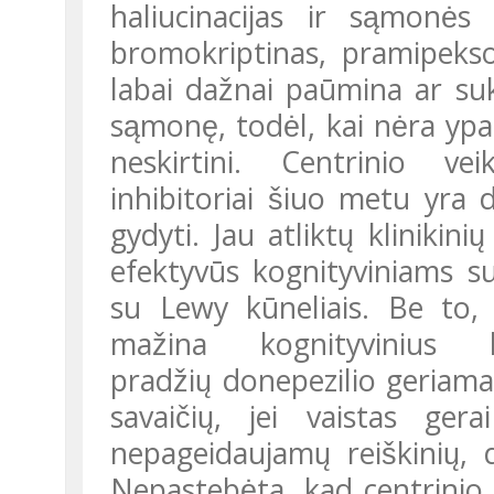
haliucinacijas ir sąmonė
bromokriptinas, pramipeksol
labai dažnai paūmina ar suke
sąmonę, todėl, kai nėra yp
neskirtini. Centrinio vei
inhibitoriai šiuo metu yra 
gydyti. Jau atliktų klinikin
efektyvūs kognityviniams 
su Lewy kūneliais. Be to, 
mažina kognityvinius 
pradžių donepezilio geriama
savaičių, jei vaistas ger
nepageidaujamų reiškinių
Nepastebėta, kad centrinio 