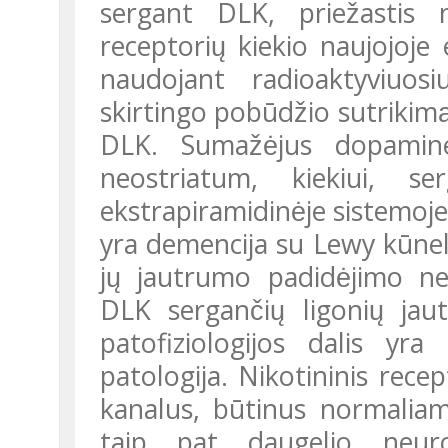
sergant DLK, priežastis n
receptorių kiekio naujojoje 
naudojant radioaktyviuosiu
skirtingo pobūdžio sutrikima
DLK. Sumažėjus dopaminer
neostriatum, kiekiui, se
ekstrapiramidinėje sistemoje 
yra demencija su Lewy kūneli
jų jautrumo padidėjimo ne
DLK sergančių ligonių j
patofiziologijos dalis yra n
patologija. Nikotininis rece
kanalus, būtinus normaliam
taip pat daugelio neurotr