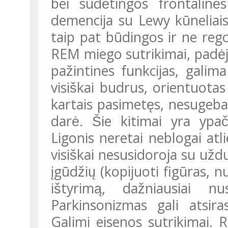
bei sudėtingos frontaline
demencija su Lewy kūneliai
taip pat būdingos ir ne regos
REM miego sutrikimai, padėj
pažintines funkcijas, galima
visiškai budrus, orientuotas 
kartais pasimetęs, nesugeba a
darė. Šie kitimai yra ypa
Ligonis neretai neblogai atli
visiškai nesusidoroja su užduo
įgūdžių (kopijuoti figūras, 
ištyrimą, dažniausiai n
Parkinsonizmas gali atsiras
Galimi eisenos sutrikimai. 