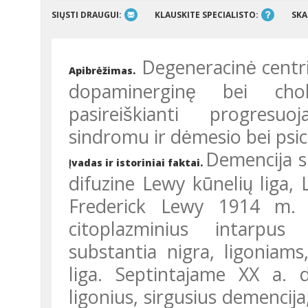
SIŲSTI DRAUGUI:
KLAUSKITE SPECIALISTO:
SKA
Degeneracinė centrin
Apibrėžimas.
dopaminerginę bei chol
pasireiškianti progresu
sindromu ir dėmesio bei psic
Demencija s
Įvadas ir istoriniai faktai.
difuzine Lewy kūnelių liga, 
Frederick Lewy 1914 m. p
citoplazminius intarpus
substantia nigra, ligoniam
liga. Septintajame XX a. d
ligonius, sirgusius demencija