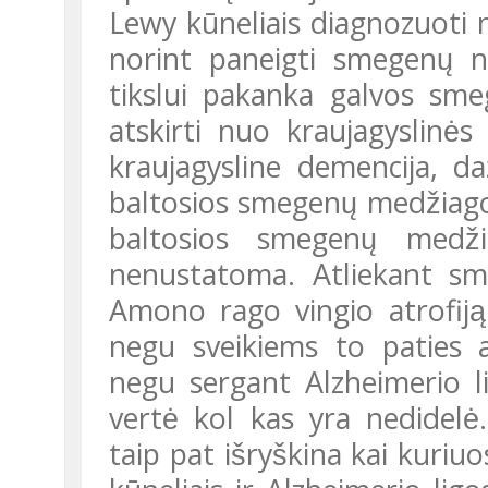
Lewy kūneliais diagnozuoti ne
norint paneigti smegenų n
tikslui pakanka galvos sm
atskirti nuo kraujagyslinė
kraujagysline demencija, dažn
baltosios smegenų medžiago
baltosios smegenų medži
nenustatoma. Atliekant smeg
Amono rago vingio atrofiją.
negu sveikiems to paties a
negu sergant Alzheimerio lig
vertė kol kas yra nedidelė
taip pat išryškina kai kur