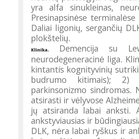
yra alfa sinukleinas, neur
Presinapsinėse terminalėse b
Daliai ligonių, sergančių DL
plokštelių.
Demencija su Lewy 
Klinika.
neurodegeneracinė liga. Klini
kintantis kognityvinių sutriki
budrumo kitimais); 2) d
parkinsonizmo sindromas. No
atsirasti ir vėlyvose Alzheim
jų atsiranda labai anksti.
ankstyviausias ir būdingiaus
DLK, nėra labai ryškus ir an