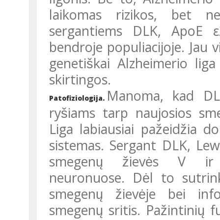
laikomas rizikos, bet ne
sergantiems DLK, ApoE ε2 
bendroje populiacijoje. Jau v
genetiškai Alzheimerio lig
skirtingos.
Manoma, kad DLK
Patofiziologija.
ryšiams tarp naujosios sme
Liga labiausiai pažeidžia d
sistemas. Sergant DLK, Lewy
smegenų žievės V ir
neuronuose. Dėl to sutrin
smegenų žievėje bei inf
smegenų sritis. Pažintinių 