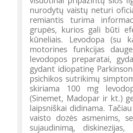
visuotinai pripažintų šios
nurodytų vaistų neturi oficial
remiantis turima informaci
grupės, kurios gali būti 
kūneliais. Levodopa (su 
motorines funkcijas daugeli
levodopos preparatai, gyda
gydant idiopatinę Parkinsono
psichikos sutrikimų simptomu
skiriama 100 mg levodop
(Sinemet, Madopar ir kt.) ger
laipsniškai didinama. Tačiau
vaisto dozės asmenims, se
sujaudinimą, diskinezijas, 