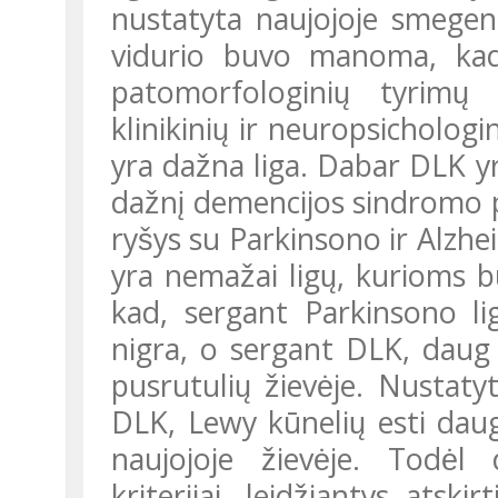
nustatyta naujojoje smegenų 
vidurio buvo manoma, kad t
patomorfologinių tyrimų 
klinikinių ir neuropsichologin
yra dažna liga. Dabar DLK yra
dažnį demencijos sindromo pr
ryšys su Parkinsono ir Alzh
yra nemažai ligų, kurioms 
kad, sergant Parkinsono lig
nigra, o sergant DLK, daug pl
pusrutulių žievėje. Nustat
DLK, Lewy kūnelių esti daug
naujojoje žievėje. Todė
kriterijai, leidžiantys atski