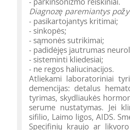
- parkinsonizmo reiškiniai.
Diagnozę paremiantys požy
- pasikartojantys kritimai;
- sinkopės;
- sąmonės sutrikimai;
- padidėjęs jautrumas neuro
- sisteminti kliedesiai;
- ne regos haliucinacijos.
Atliekami laboratoriniai tyrimai, tikslingi diagnozuojant ir kitas
demencijas: detalus hemato
tyrimas, skydliaukės hormon
serume nustatymas. Jei klini
sifilio, Laimo ligos, AIDS. Sme
Specifinių kraujo ar likvor