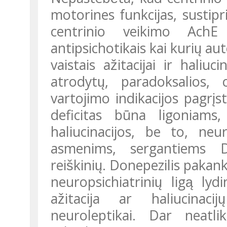
motorines funkcijas, sustipri
centrinio veikimo AchE 
antipsichotikais kai kurių au
vaistais ažitacijai ir haliu
atrodytų, paradoksalios, 
vartojimo indikacijos pagrįs
deficitas būna ligoniams,
haliucinacijos, be to, neu
asmenims, sergantiems D
reiškinių. Donepezilis pakan
neuropsichiatrinių ligą lydin
ažitacija ar haliucinacij
neuroleptikai. Dar neatlikt