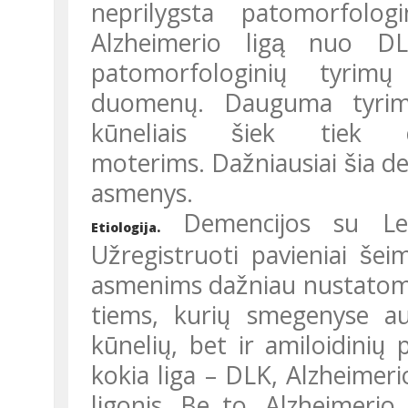
neprilygsta patomorfologi
Alzheimerio ligą nuo DLK
patomorfologinių tyrim
duomenų. Dauguma tyrim
kūneliais šiek tie
moterims. Dažniausiai šia d
asmenys.
Demencijos su Lewy 
Etiologija.
Užregistruoti pavieniai še
asmenims dažniau nustatomas
tiems, kurių smegenyse a
kūnelių, bet ir amiloidinių p
kokia liga – DLK, Alzheimerio 
ligonis. Be to, Alzheimerio 