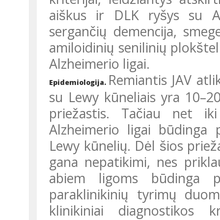
aiškus ir DLK ryšys su Al
sergančių demencija, smeg
amiloidinių senilinių plokšteli
Alzheimerio ligai.
Remiantis JAV atli
Epidemiologija.
su Lewy kūneliais yra 10–2
priežastis. Tačiau net 
Alzheimerio ligai būdinga
Lewy kūnelių. Dėl šios pri
gana nepatikimi, nes prikla
abiem ligoms būdinga pat
paraklinikinių tyrimų du
klinikiniai diagnostikos k