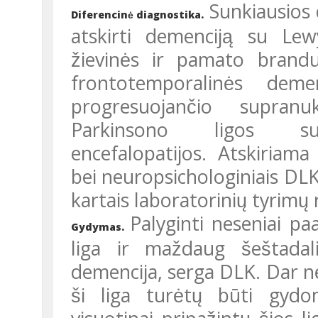
Sunkiausios d
Diferencinė diagnostika.
atskirti demenciją su Lew
žievinės ir pamato branduo
frontotemporalinės demen
progresuojančio supranukl
Parkinsono ligos su 
encefalopatijos. Atskiriama 
bei neuropsichologiniais DLK 
kartais laboratorinių tyrimų 
Palyginti neseniai paa
Gydymas.
liga ir maždaug šeštada
demencija, serga DLK. Dar nėr
ši liga turėtų būti gyd