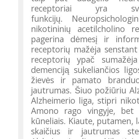
receptoriai yra svar
funkcijų. Neuropsichologi
nikotininių acetilcholino r
pagerina dėmesį ir infor
receptorių mažėja senstan
receptorių ypač sumažėj
demenciją sukeliančios li
žievės ir pamato branduoli
jautrumas. Šiuo požiūriu Al
Alzheimerio liga, stipri nikot
Amono rago vingyje, bet 
kūneliais. Kiaute, putamen, la
skaičius ir jautrumas 