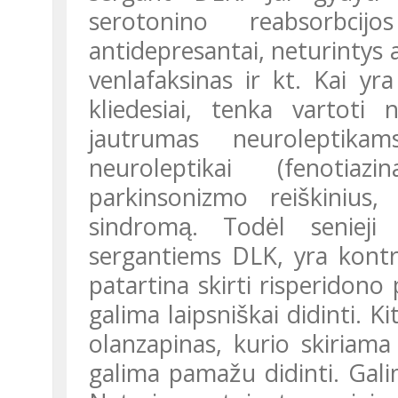
serotonino reabsorbcijo
antidepresantai, neturintys a
venlafaksinas ir kt. Kai yra
kliedesiai, tenka vartoti 
jautrumas neuroleptikam
neuroleptikai (fenotiaz
parkinsonizmo reiškinius, 
sindromą. Todėl senieji 
sergantiems DLK, yra kontrai
patartina skirti risperidono
galima laipsniškai didinti. 
olanzapinas, kurio skiriama
galima pamažu didinti. Gali