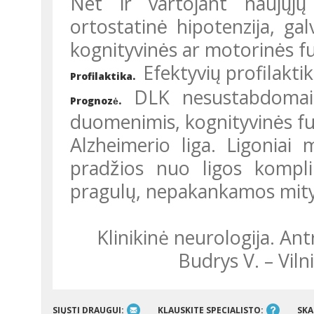
Net ir vartojant naujųjų
ortostatinė hipotenzija, gal
kognityvinės ar motorinės f
Efektyvių profilakti
Profilaktika.
DLK nesustabdomai pr
Prognozė.
duomenimis, kognityvinės fun
Alzheimerio liga. Ligoniai
pradžios nuo ligos komplika
pragulų, nepakankamos mit
Klinikinė neurologija. Antrasis pataisytas ir papildytas leidimas/
Budrys V. – Vilni
SIŲSTI DRAUGUI:
KLAUSKITE SPECIALISTO:
SKA