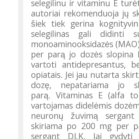
selegilinu ir vitaminu E turė
autoriai rekomenduoja jų s
šiek tiek gerina kognityvi
selegilinas gali didinti s
monoaminooksidazės (MAO) B
per parą jo dozės slopina
vartoti antidepresantus, b
opiatais. Jei jau nutarta skirt
dozę, nepatariama jo 
parą. Vitaminas E (alfa to
vartojamas didelėmis dozėmi
neuronų žuvimą sergant
skiriama po 200 mg per par
sergant DLK. Jai gydyti p