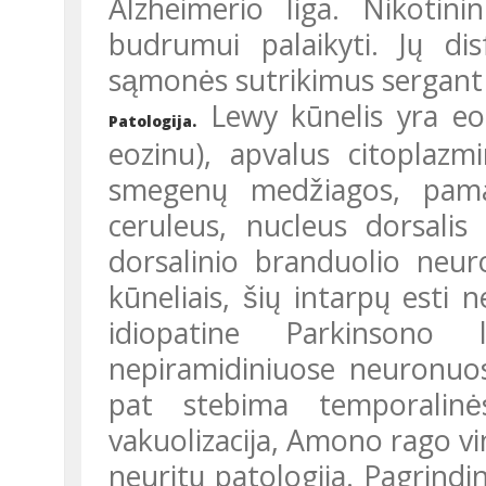
Alzheimerio liga. Nikotinin
budrumui palaikyti. Jų dis
sąmonės sutrikimus sergant
Lewy kūnelis yra eoz
Patologija.
eozinu), apvalus citoplazm
smegenų medžiagos, pam
ceruleus, nucleus dorsalis
dorsalinio branduolio neu
kūneliais, šių intarpų est
idiopatine Parkinsono 
nepiramidiniuose neuronuose
pat stebima temporalinės 
vakuolizacija, Amono rago vingi
neuritų patologija. Pagrindi