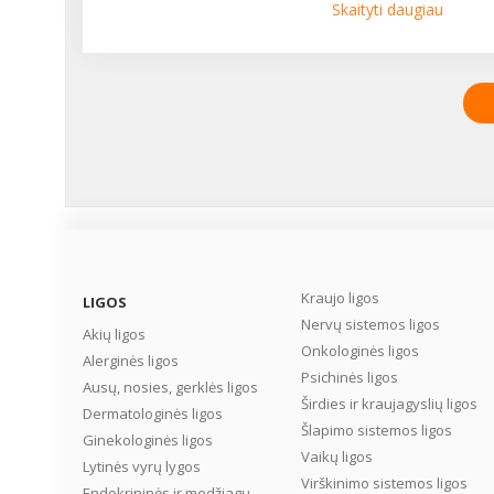
sėkmingai. Kai kada visa
Skaityti daugiau
nepavojinga atrodžiusi
sloga komplikuojasi į
rimtesnį sveikatos sutri
– sinusitą. Vis dėlto
užsitęsusi sloga nėra
vienintelė sinusito
priežastis. Kaip jį atpažint
ką tokiu atveju daryti? ...
Kraujo ligos
LIGOS
Nervų sistemos ligos
Akių ligos
Onkologinės ligos
Alerginės ligos
Psichinės ligos
Ausų, nosies, gerklės ligos
Širdies ir kraujagyslių ligos
Dermatologinės ligos
Šlapimo sistemos ligos
Ginekologinės ligos
Vaikų ligos
Lytinės vyrų lygos
Virškinimo sistemos ligos
Endokrininės ir medžiagų