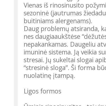
Vienas iš rinosinusito požymi
sezoninė (jautrumas žiedadu
buitiniams alergenams).
Daug problemų atsiranda, kai
nes daugiaaukštėse “dėžutės
nepakankamas. Daugeliu atve
imuninė sistema. Ją veikia s
stresai. Jų sukeltai slogai a
“stresinė sloga”. Ši forma 
nuolatinę įtampą.
Ligos formos