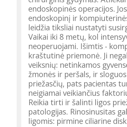
endoskopinės operacijos. Jo
endoskopinį ir kompiuterinė
leidžia tiksliai nustatyti susi
Vaikai iki 8 metų, kol intensyv
neoperuojami. Išimtis - kompl
kraštutinė priemonė. Ji negali
veiksnių: netinkamos gyvense
žmonės ir peršals, ir sloguos
priežasčių, pats pacientas tu
neigiamai veikiančius faktori
Reikia tirti ir šalinti ligos 
patologijas. Rinosinusitas ga
ligomis: pirmine ciliarine dis