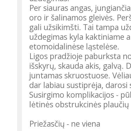
Per siauras angas, jungianči
oro ir šalinamos gleivės. Per
gali užsikimšti. Tai tampa u
uždegimas kyla kaktiniame ar
etomoidalinėse ląstelėse.
Ligos pradžioje paburksta nos
išskyrų, skauda akis, galvą
juntamas skruostuose. Vėlia
dar labiau sustiprėja, darosi
Susirgimo komplikacijos - pū
lėtinės obstrukcinės plaučių 
Priežasčių - ne viena