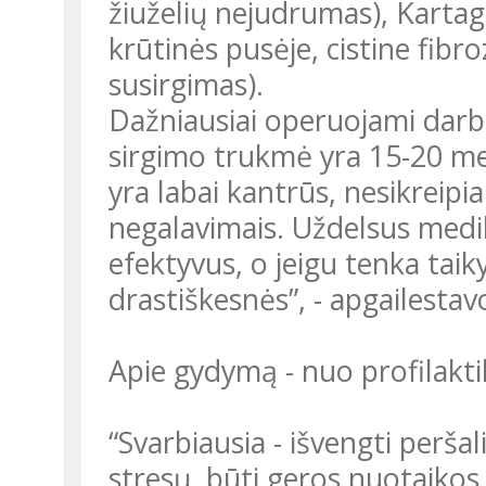
žiuželių nejudrumas), Kartag
krūtinės pusėje, cistine fibr
susirgimas).
Dažniausiai operuojami darb
sirgimo trukmė yra 15-20 met
yra labai kantrūs, nesikreipi
negalavimais. Uždelsus med
efektyvus, o jeigu tenka taiky
drastiškesnės”, - apgailestav
Apie gydymą - nuo profilakt
“Svarbiausia - išvengti peršal
stresų, būti geros nuotaikos