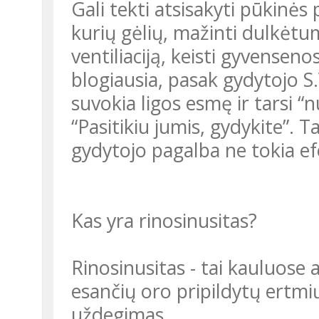
Gali tekti atsisakyti pūkinės
kurių gėlių, mažinti dulkėt
ventiliaciją, keisti gyvenseno
blogiausia, pasak gydytojo S.
suvokia ligos esmę ir tarsi 
“Pasitikiu jumis, gydykite”. 
gydytojo pagalba ne tokia ef
Kas yra rinosinusitas?
Rinosinusitas - tai kauluose a
esančių oro pripildytų ertmi
uždegimas.