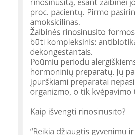
rinosinusitą, esant žaibinei j
proc. pacientų. Pirmo pasirin
amoksicilinas.
Žaibinės rinosinusito formos
būti kompleksinis: antibiotikai
dekongestantais.
Poūmiu periodu alergiškiems
hormoninių preparatų. Jų pa
įpurškiami preparatai nepasie
organizmo, o tik kvėpavimo 
Kaip išvengti rinosinusito?
“Reikia džiaugtis gyvenimu ir