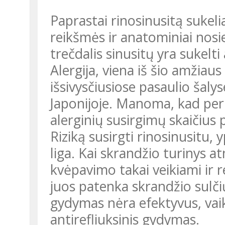
Paprastai rinosinusitą sukelia
reikšmės ir anatominiai nosi
trečdalis sinusitų yra sukelti
Alergija, viena iš šio amžiaus
išsivysčiusiose pasaulio šalys
Japonijoje. Manoma, kad per
alerginių susirgimų skaičius 
Riziką susirgti rinosinusitu,
liga. Kai skrandžio turinys a
kvėpavimo takai veikiami ir re
juos patenka skrandžio sulč
gydymas nėra efektyvus, vai
antirefliuksinis gydymas.