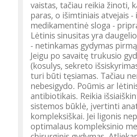
vaistas, tačiau reikia žinoti,
paras, o išimtiniais atvejais -
medikamentinė sloga - pripra
Lėtinis sinusitas yra daugel
- netinkamas gydymas pirmą k
Jeigu po savaitę trukusio g
(kosulys, sekreto išsiskyrim
turi būti tęsiamas. Tačiau ne
nebesigydo. Poūmis ar lėtini
antibiotikais. Reikia išsiaiški
sistemos būklė, įvertinti an
kompleksiškai. Jei ligonis ne
optimalaus kompleksinio me
chirurginis gydymas. Atliek