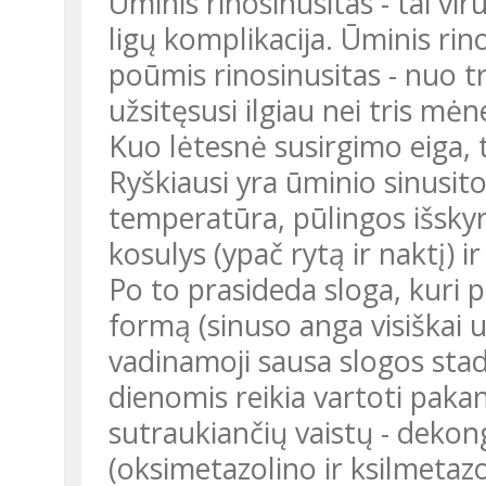
Ūminis rinosinusitas - tai vi
ligų komplikacija. Ūminis rino
poūmis rinosinusitas - nuo tri
užsitęsusi ilgiau nei tris mėn
Kuo lėtesnė susirgimo eiga, 
Ryškiausi yra ūminio sinusit
temperatūra, pūlingos išskyr
kosulys (ypač rytą ir naktį) i
Po to prasideda sloga, kuri p
formą (sinuso anga visiškai 
vadinamoji sausa slogos stadi
dienomis reikia vartoti pakan
sutraukiančių vaistų - dekonge
(oksimetazolino ir ksilmetazo