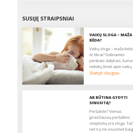
SUSIJĘ STRAIPSNIAI
VAIKŲ SLOGA – MAŽA
BĖDA?
Vaikų sloga – maža bėda?
Ar tikrai? Dalinamės
penkiais dalykais, kuriu
reikėtų žinoti apie vaikų
slogą. Galbūt jie padės
Skaityti daugiau
pakeisti Jūsų nuomonę,
vaikų sloga nėra jau tok
maža bėda, kaip gali
pasirodyti iš pirmo žvilgs
AR BŪTINA GYDYTI
...
SINUSITĄ?
Peršalote? Vienas
įprasčiausių peršalimo
simptomų yra sloga. Tač
net ir ji ne visuomet baig