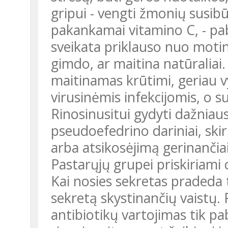
gripui - vengti žmonių susibū
pakankamai vitamino C, - pab
sveikata priklauso nuo motino
gimdo, ar maitina natūraliai. 
maitinamas krūtimi, geriau vy
virusinėmis infekcijomis, o su
Rinosinusitui gydyti dažniau
pseudoefedrino dariniai, skiri
arba atsikosėjimą gerinančiai
Pastarųjų grupei priskiriami c
Kai nosies sekretas pradeda ti
sekretą skystinančių vaistų
antibiotikų vartojimas tik p